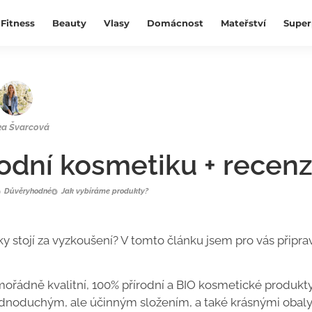
Fitness
Beauty
Vlasy
Domácnost
Mateřství
Super
ka Švarcová
írodní kosmetiku + recen
Důvěryhodné
Jak vybíráme produkty?
y stojí za vyzkoušení? V tomto článku jsem pro vás připrav
imořádně kvalitní, 100% přírodní a BIO kosmetické produkty
jednoduchým, ale účinným složením, a také krásnými obaly