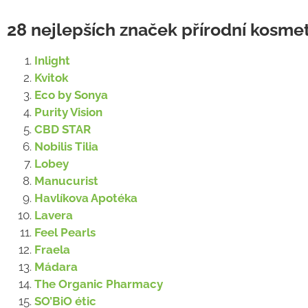
28 nejlepších značek přírodní kosme
Inlight
Kvitok
Eco by Sonya
Purity Vision
CBD STAR
Nobilis Tilia
Lobey
Manucurist
Havlíkova Apotéka
Lavera
Feel Pearls
Fraela
Mádara
The Organic Pharmacy
SO’BiO étic