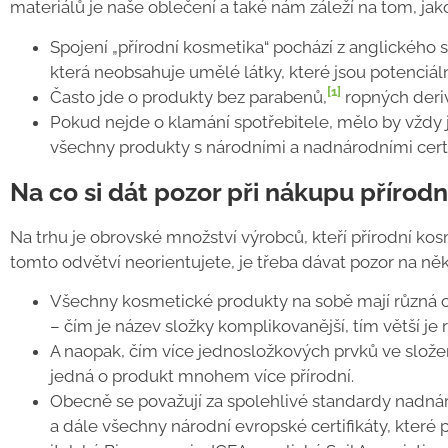
materiálů je naše oblečení a také nám záleží na tom, j
Spojení „přírodní kosmetika“ pochází z anglického 
která neobsahuje umělé látky, které jsou potenciál
[1]
Často jde o produkty bez parabenů,
ropných deri
Pokud nejde o klamání spotřebitele, mělo by vždy j
všechny produkty s národními a nadnárodními certif
Na co si dát pozor při nákupu přírod
Na trhu je obrovské množství výrobců, kteří přírodní ko
tomto odvětví neorientujete, je třeba dávat pozor na něk
Všechny kosmetické produkty na sobě mají různá o
–
čím je název složky komplikovanější, tím větší je ri
A naopak, čím více jednosložkových prvků ve složen
jedná o produkt mnohem více přírodní.
Obecně se považují za spolehlivé standardy nadná
a dále všechny národní evropské certifikáty, které