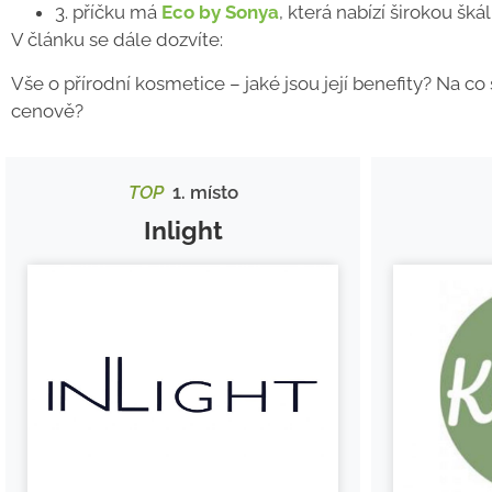
3. příčku má
Eco by Sonya
, která nabízí širokou šká
V článku se dále dozvíte:
Vše o přírodní kosmetice
– jaké jsou její benefity? Na c
cenově?
TOP
1. místo
Inlight