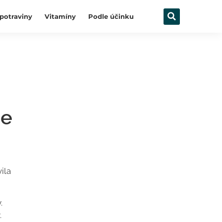
potraviny
Vitamíny
Podle účinku
ze
ila
.
.