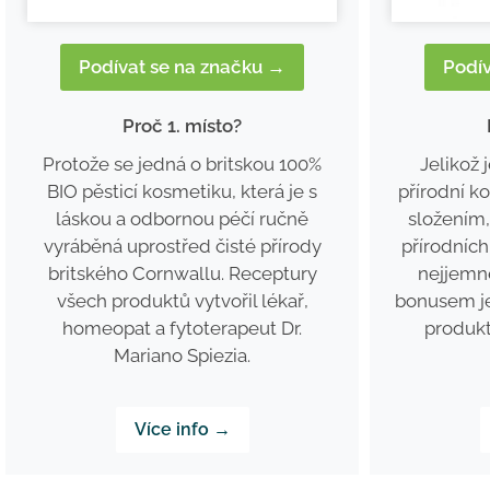
Podí
Podívat se na značku →
Proč 1. místo?
Jelikož 
Protože se jedná o britskou 100%
přírodní 
BIO pěsticí kosmetiku, která je s
složením
láskou a odbornou péčí ručně
přírodních 
vyráběná uprostřed čisté přírody
nejjemn
britského Cornwallu. Receptury
bonusem je
všech produktů vytvořil lékař,
produkt
homeopat a fytoterapeut Dr.
Mariano Spiezia.
Více info →