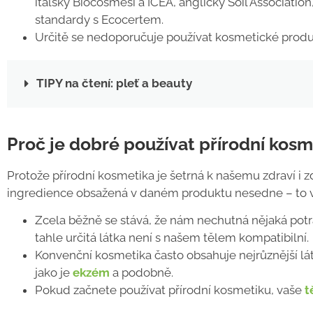
italský Biocosmesi a ICEA, anglický Soil Association
standardy s Ecocertem.
Určitě se nedoporučuje používat kosmetické produkt
TIPY na čtení: pleť a beauty
Proč je dobré používat přírodní kosm
Protože přírodní kosmetika je šetrná k našemu zdraví i 
ingredience obsažená v daném produktu nesedne
–
to 
Zcela běžně se stává, že nám nechutná nějaká potrav
tahle určitá látka není s našem tělem kompatibilní.
Konvenční kosmetika často obsahuje nejrůznější lá
jako je
ekzém
a podobně.
Pokud začnete používat přírodní kosmetiku, vaše
t