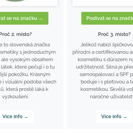
vat se na značku →
Podívat se na znač
Proč 2. místo?
Proč 3. místo?
je to slovenská značka
Jelikož nabízí špičkovo
kosmetiky s jednoduchým
přírodní a certifikovanou 
, ale vysokým obsahem
kosmetiku s důrazem na
látek, které pečují i o tu
udržitelnost. Silná je př
ější pokožku. Krásným
samoopalovací a SPF pé
 i vizuální podoba všech
boduje i s pleťovou a 
ů, která prostě láká k
kosmetikou. Skvělá vo
vyzkoušení.
náročné uživatelst
Více info →
Více info →