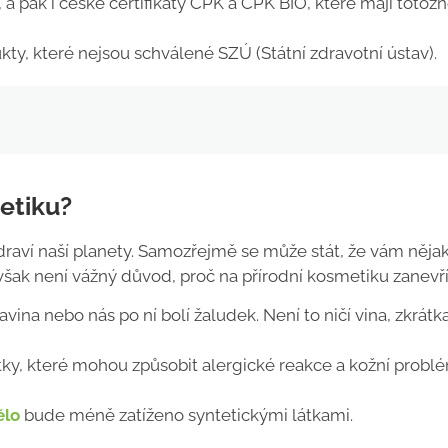
, a pak i české certifikáty CPK a CPK BIO, které mají totož
y, které nejsou schválené SZÚ (Státní zdravotní ústav).
etiku?
zdraví naší planety. Samozřejmě se může stát, že vám něja
však není vážný důvod, proč na přírodní kosmetiku zanevří
ina nebo nás po ní bolí žaludek. Není to ničí vina, zkrátk
tky, které mohou způsobit alergické reakce a kožní probl
ělo
bude méně zatíženo syntetickými látkami.