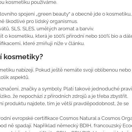
akou kosmetiku používáme.
slovního spojení „green beauty“ a obecně jde o kosmetiku,
ně škodlivé pro lidský organismus.
vátů, SLS, SLES, umělých aromat a barviv.
ít o kosmetiku, která je 100% přírodní nebo 100% bio a dál
ikacemi, které zmiňuji níže v článku.
ní kosmetiky?
smetiku nabízejí. Pokud ještě nemáte svoji oblíbenou nebo 
olik aspektů.
značení, značky a symboly. Platí takové jednoduché prav
ziko, že nepochází z přírodních zdrojů a je třeba zbystřit.
í produktu najdete, tím je větší pravděpodobnost, že se
rodní evropské certifikace Cosmos Natural a Cosmos Org
 pod ně spadají. Například německý BDIH, francouzský Eco