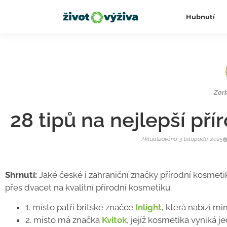
Hubnutí
Zor
28 tipů na nejlepší př
Aktualizováno: 3 listopadu, 2025
Shrnutí:
Jaké české i zahraniční značky přírodní kosmetik
přes dvacet na kvalitní přírodní kosmetiku.
1. místo patří britské značce
Inlight
, která nabízí m
2. místo má značka
Kvitok
, jejíž kosmetika vyniká 