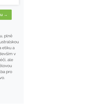
ku →
u, plně
australskou
 etiku a
edevším v
či, ale
tělovou
lba pro
vo.