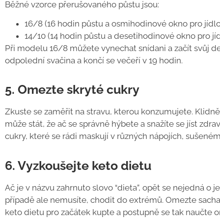
Běžné vzorce přerušovaného půstu jsou:
16/8 (16 hodin půstu a osmihodinové okno pro jíd
14/10 (14 hodin půstu a desetihodinové okno pro jí
Při modelu 16/8 můžete vynechat snídani a začít svůj d
odpolední svačina a končí se večeří v 19 hodin.
5. Omezte skryté cukry
Zkuste se zaměřit na stravu, kterou konzumujete. Klidně 
může stát, že ač se správně hýbete a snažíte se jíst zdrav
cukry, které se rádi maskují v různých nápojích, sušené
6. Vyzkoušejte keto dietu
Ač je v názvu zahrnuto slovo “dieta”, opět se nejedná o
případě ale nemusíte, chodit do extrémů. Omezte sacharid
keto dietu pro začátek kupte a postupně se tak naučte om