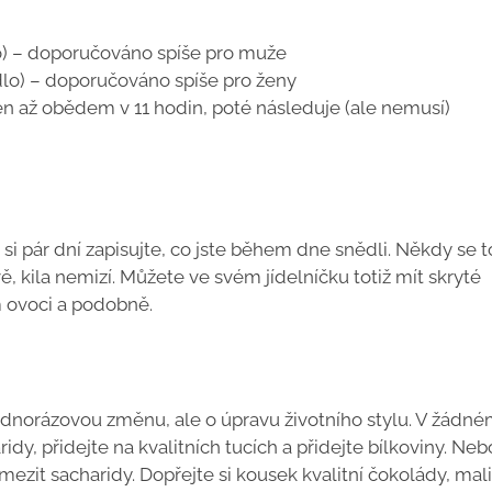
lo) – doporučováno spíše pro muže
dlo) – doporučováno spíše pro ženy
en až obědem v 11 hodin, poté následuje (ale nemusí)
si pár dní zapisujte, co jste během dne snědli. Někdy se t
ě, kila nemizí. Můžete ve svém jídelníčku totiž mít skryté
m ovoci a podobně.
 jednorázovou změnu, ale o úpravu životního stylu. V žádn
y, přidejte na kvalitních tucích a přidejte bílkoviny. Nebo
ezit sacharidy. Dopřejte si kousek kvalitní čokolády, mal