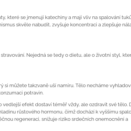
y, které se jmenují katechiny a mají vliv na spalování tuků
nismus skvěle nabudit, zvyšuje koncentraci a zlepšuje nál
stravování. Nejedná se tedy o dietu, ale o životní styl, kte
erý si můžete takzvaně uší namíru. Tělo necháme vyhladov
konzumaci potravin.
vedlejší efekt dostaví téměř vždy, ale ozdravit své tělo. 
e hladinu růstového hormonu, čímž dochází k vyššímu spal
čnou regeneraci, snižuje riziko srdečních onemocnění a