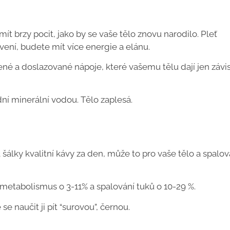
ít brzy pocit, jako by se vaše tělo znovu narodilo. Pleť
vení, budete mít více energie a elánu.
ené a doslazované nápoje, které vašemu tělu dají jen závis
í minerální vodou. Tělo zaplesá.
álky kvalitní kávy za den, může to pro vaše tělo a spalov
 metabolismus o 3-11% a spalování tuků o 10-29 %.
e naučit ji pít “surovou”, černou.