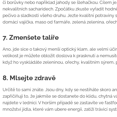
či borůvky nebo například jahody se šlehačkou. Cílem je, 
nekvalitních sacharidech. Zpočátku zkuste vyřadit hodně
pečivo a sladkosti všeho druhu. Jezte kvalitní potraviny
domácí vajíčka, maso od farmáře, zelená zelenina, ořechy
7. Zmenšete talíře
Ano, jde sice o takový menší optický klam, ale velmi úči
velikost je můžete obložit doslova k prasknutí a nemusíte 
když ho vyskládáte zeleninou, ořechy, kvalitním sýrem,
8. Mlsejte zdravě
Určitě to sami znáte. Jsou dny, kdy se nestíháte skoro an
zapříčiňují to, že jakmile se dostanete do klidu, chytná 
najdete v lednici. V horším případě se zastavíte ve fas
množství jídla, které vám ubere energii, zatíží trávicí 