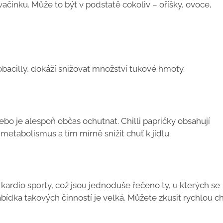
ačinku. Může to být v podstatě cokoliv – oříšky, ovoce,
obacilly, dokáží snižovat množství tukové hmoty.
ebo je alespoň občas ochutnat. Chilli papričky obsahují
 metabolismus a tím mírně snížit chuť k jídlu.
 kardio sporty, což jsou jednoduše řečeno ty, u kterých se
bídka takových činností je velká. Můžete zkusit rychlou ch