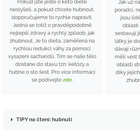
Pokud jste ještě o keto dietě
Jak už n
neslyšeli, a pokud chcete hubnout,
poradci, n
doporučujeme to rychle napravit.
jsou lid
Jedná se totiž o pravděpodobně
oblasti
nejlepší zdravý a rychlý způsob, jak
sestavují j
zhubnout. Je to dieta, zaměřená na
látky je d
rychlou redukci váhy za pomoci
dávají různ
vysazení sacharidů. Tím se naše tělo
měli vést
dostane do stavu tzn. ketózy a
oblasti st
hubne o sto šest. Pro více informací
díky jeji
se podívejte
zde
.
zhub
TIPY na čtení: hubnutí