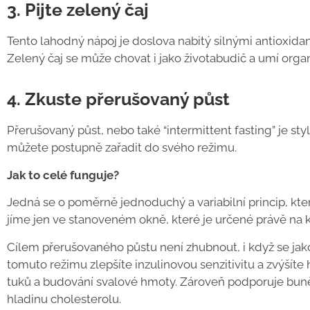
3. Pijte zelený čaj
Tento lahodný nápoj je doslova nabitý silnými antioxidant
Zelený čaj se může chovat i jako životabudič a umí orga
4. Zkuste přerušovaný půst
Přerušovaný půst, nebo také “intermittent fasting” je styl 
můžete postupně zařadit do svého režimu.
Jak to celé funguje?
Jedná se o poměrně jednoduchý a variabilní princip, kt
jíme jen ve stanoveném okně, které je určené právě na 
Cílem přerušovaného půstu není zhubnout, i když se jako 
tomuto režimu zlepšíte inzulinovou senzitivitu a zvýšít
tuků a budování svalové hmoty. Zároveň podporuje buně
hladinu cholesterolu.