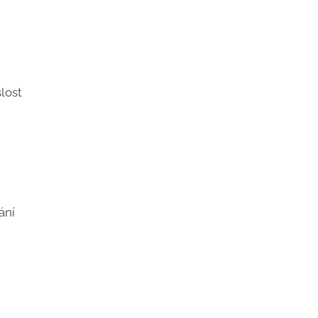
lost
ání