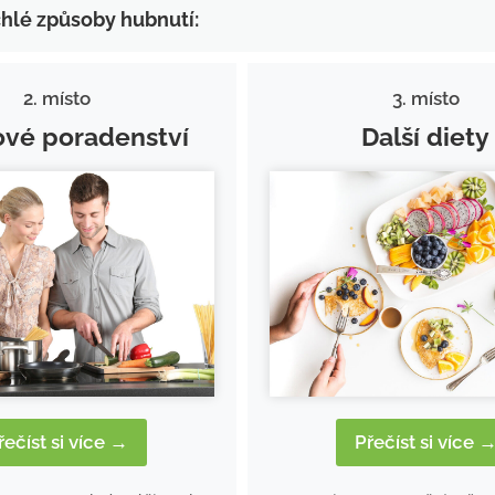
chlé způsoby hubnutí:
2. místo
3. místo
ové poradenství
Další diety
řečíst si více →
Přečíst si více 