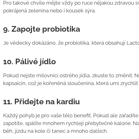
Pro takové chvíle mějte vždy po ruce nějakou zdravou sv
pokrájená zelenina nebo i kousek sýra.
9. Zapojte probiotika
Je vědecky dokázáno, že probiotika, která obsahují Lact
10. Pálivé jídlo
Pokud nejste milovníci ostrého jídla, zkuste to změnit. N
kapsaicin, což je kořeněná sloučenina, která umí zrychlit
11. Přidejte na kardiu
Každý pohyb je pro vaše tělo benefit. Pokud ale zařadíte
zapotíte, spálíte mnohem rychleji přebytečné kalorie. Na
běh, jízdu na kole či tanec a mnoho dalších.