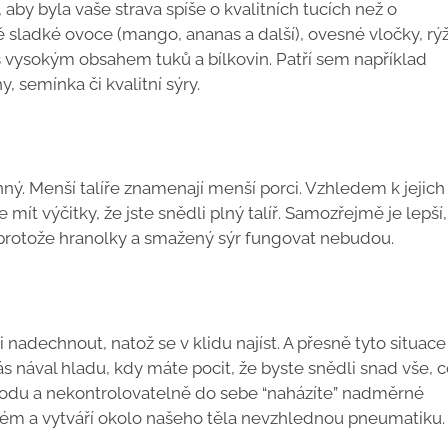
aby byla vaše strava spíše o kvalitních tucích než o
 sladké ovoce (mango, ananas a další), ovesné vločky, rýž
 s vysokým obsahem tuků a bílkovin. Patří sem například
, semínka či kvalitní sýry.
nný. Menší talíře znamenají menší porci. Vzhledem k jejich
mít výčitky, že jste snědli plný talíř. Samozřejmě je lepší,
 protože hranolky a smažený sýr fungovat nebudou.
i nadechnout, natož se v klidu najíst. A přesně tyto situace
vás nával hladu, kdy máte pocit, že byste snědli snad vše, 
tfoodu a nekontrolovatelně do sebe “naházíte” nadměrné
systém a vytváří okolo našeho těla nevzhlednou pneumatiku.