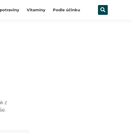
potraviny
Vitamíny
Podle účinku
k z
še.