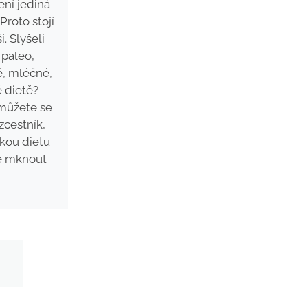
ní jediná
Proto stojí
í. Slyšeli
 paleo,
é, mléčné,
 dietě?
můžete se
zcestník,
akou dietu
te mknout