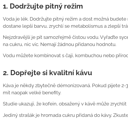
1. Dodržujte pitný režim
Voda je lék. Dodržujte pitný režim a dost možná budete m
dostane lepší barvu, zrychlí se metabolismus a zlepší trá
Nejzdravější je pít samozřejmě čistou vodu. Vyřaďte syc
na cukru, nic víc. Nemají žádnou přidanou hodnotu.
Vodu můžete kombinovat s čaji, kombuchou nebo přírodn
2. Dopřejte si kvalitní kávu
Káva je někdy zbytečně démonizovaná. Pokud pijete 2-3 š
mít naopak velké benefity.
Studie ukazují, že kofein, obsažený v kávě může zrychlit
Jediný strašák je hromada cukru přidaná do kávy. Zkuste s