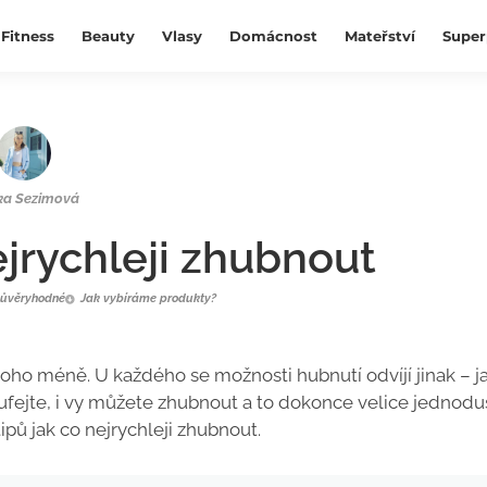
Fitness
Beauty
Vlasy
Domácnost
Mateřství
Super
ka Sezimová
ejrychleji zhubnout
ůvěryhodné
Jak vybíráme produkty?
oho méně. U každého se možnosti hubnutí odvíjí jinak – ja
oufejte, i vy můžete zhubnout a to dokonce velice jednodu
ipů jak co nejrychleji zhubnout.