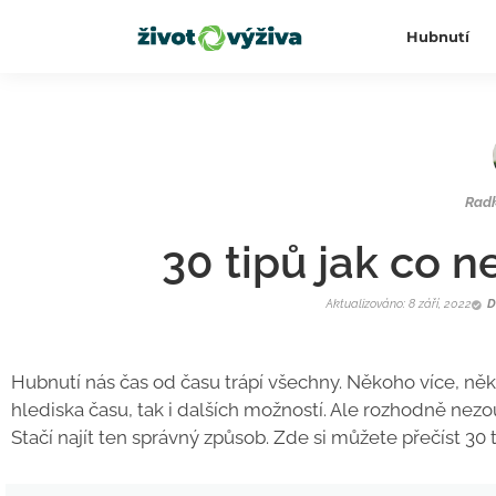
Hubnutí
Rad
30 tipů jak co n
Aktualizováno: 8 září, 2022
D
Hubnutí nás čas od času trápí všechny. Někoho více, něk
hlediska času, tak i dalších možností. Ale rozhodně nez
Stačí najít ten správný způsob. Zde si můžete přečíst 30 t