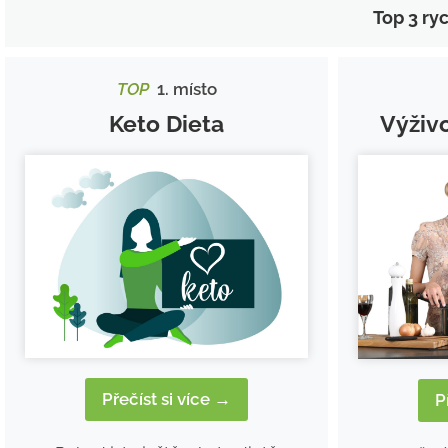
Top 3 ry
TOP
1. místo
Keto Dieta
Výživ
Přečíst si více →
P