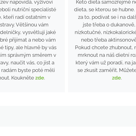
ázev napovídá, výživoví
Keto dieta samozřejmě ne
eboli nutriční specialisté
dieta, se kterou se hubne. 
é, kteří radí ostatním v
za to, podívat se i na dalš
 stravy. Většinou vám
jste třeba o dukanově,
ídelníčky, vysvětlují jaké
nízkotučné, nízkokalorick
obré přijímat a nebo vám
nebo třeba aktinsonově
é tipy, ale hlavně by vás
Pokud chcete zhubnout, 
 tím správným směrem v
mrknout na náš dietní ro
ravy, naučit vás, co jíst a
který vám už poradí, na j
ch radám byste poté měli
se zkusit zaměřit. Může
nout. Koukněte
zde
.
zde
.