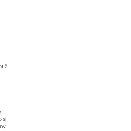
otiž
ém
 si
iny