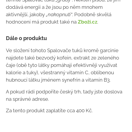
dodává energii a že jsou po něm mnohem
aktivnější, jakoby
„nakopnutí“
. Podobně skvělá
hodnocení má produkt také na
Zboží.cz
.
Dále o produktu
Ve složení tohoto Spalovače tuků kromě garcinie
najdete také bezvodý kofein, extrakt ze zeleného
čaje (obě tyto látky pomáhají efektivněji využívat
kalorie a tuky), všestranný vitamín C, oblíbenou
hubnoucí látku jménem synefrin a vitamín B3.
A pokud rádi podpoříte český trh, tady jste doslova
na správné adrese.
Za tento produkt zaplatíte cca 400 Kč.