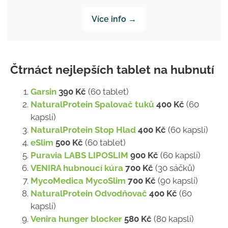
Více info →
Čtrnáct nejlepších tablet na hubnutí
Garsin
390 Kč
(60 tablet)
NaturalProtein Spalovač tuků
400 Kč
(60
kapslí)
NaturalProtein Stop Hlad
400 Kč
(60 kapslí)
eSlim
500 Kč
(60 tablet)
Puravia LABS LIPOSLIM
900 Kč
(60 kapslí)
VENIRA hubnoucí kúra
700 Kč
(30 sáčků)
MycoMedica MycoSlim
700 Kč
(90 kapslí)
NaturalProtein Odvodňovač
400 Kč
(60
kapslí)
Venira hunger blocker
580 Kč
(80 kapslí)