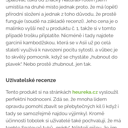
umístila na druhé místo jednak proto, že má (opět)
přírodní složení a jednak z toho důvodu, že prostě
funguje (soudě na základě recenzí). Jeho cena je o
malinko vyšší než u produktu č. 1, takže si v tomto
případě trošku připlatíte. Nicméně i tady najdete
garcinii kambodžskou, která se v Asii už po celá
staletí využívá k navození pocitu sytosti, a vůbec je
to skvělý pomocník, když se chystáte „hubnout do
plavek“. Nebo prostě zhubnout, jen tak.
Uživatelské recenze
Tento produkt si na stránkách
heureka.cz
vysloužil
perfektní hodnocení. Zdá se, že mnoha lidem
opravdu pomohl zbavit se přebytečných kil (i když i
tady se samozřejmě najdou výjimky). Kromě
účinnosti tobolek si uživatelé také pochvalují, že má
tenhle Spalovač tuků
„grády“
. Někteří píšou, že jim