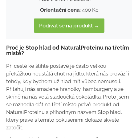
Orientační cena
: 400 Kč
Podívat se na produkt →
Proč je Stop hlad od NaturalProteinu na třetím
místě?
Při cestě ke štíhlé postavě je často velkou
překážkou neustálá chuť na jídlo, která nás provází i
tehdy, kdy bychom už hlad mít vůbec nemuseli.
Přitahují nás smažené hranolky, hamburgery a ze
skříně na nás volá slaďoučká čokoládka. Proto jsem
se rozhodla dát na třetí místo právě produkt od
NaturalProteinu s příhodným názvem Stop hlad,
který právě s těmito pokušeními dokáže skvěle
zatočit.