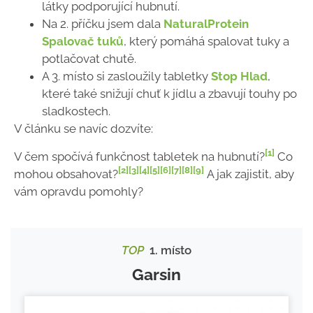
látky podporující hubnutí.
Na 2. příčku jsem dala
NaturalProtein
Spalovač tuků
, který pomáhá spalovat tuky a
potlačovat chutě.
A 3. místo si zasloužily tabletky
Stop Hlad
,
které také snižují chuť k jídlu a zbavují touhy po
sladkostech.
V článku se navíc dozvíte:
[1]
V čem spočívá funkčnost tabletek na hubnutí?
Co
[2]
[3]
[4]
[5]
[6]
[7]
[8]
[9]
mohou obsahovat?
A jak zajistit, aby
vám opravdu pomohly?
TOP
1. místo
Garsin