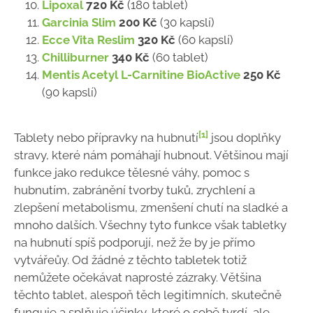
Lipoxal
720 Kč
(180 tablet)
Garcinia Slim
200 Kč
(30 kapslí)
Ecce Vita Reslim
320 Kč
(60 kapslí)
Chilliburner
340 Kč
(60 tablet)
Mentis Acetyl L-Carnitine BioActive
250 Kč
(90 kapslí)
[1]
Tablety nebo přípravky na hubnutí
jsou doplňky
stravy, které nám pomáhají hubnout. Většinou mají
funkce jako redukce tělesné váhy, pomoc s
hubnutím, zabránění tvorby tuků, zrychlení a
zlepšení metabolismu, zmenšení chutí na sladké a
mnoho dalších. Všechny tyto funkce však tabletky
na hubnutí spíš podporují, než že by je přímo
vytvářeůy. Od žádné z těchto tabletek totiž
nemůžete očekávat naprosté zázraky. Většina
těchto tablet, alespoň těch legitimních, skutečně
funguje a splňuje účinky, které o sobě tvrdí, ale