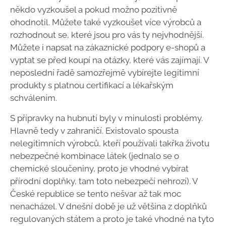
někdo vyzkoušel a pokud možno pozitivně
ohodnotil. Můžete také vyzkoušet více výrobců a
rozhodnout se, které jsou pro vás ty nejvhodnější.
Můžete i napsat na zákaznické podpory e-shopů a
vyptat se před koupí na otázky, které vás zajímají. V
neposlední řadě samozřejmě vybírejte legitimní
produkty s platnou certifikací a lékařským
schválením.
S přípravky na hubnutí byly v minulosti problémy.
Hlavně tedy v zahraničí. Existovalo spousta
nelegitimních výrobců, kteří používali takřka životu
nebezpečné kombinace látek (jednalo se o
chemické sloučeniny, proto je vhodné vybírat
přírodní doplňky, tam toto nebezpečí nehrozí). V
České republice se tento nešvar až tak moc
nenacházel. V dnešní době je už většina z doplňků
regulovaných státem a proto je také vhodné na tyto