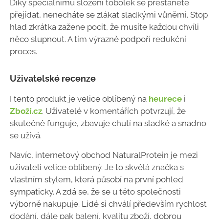
Díky speciálnímu složení tobolek se přestanete
přejídat, nenecháte se zlákat sladkými vůněmi. Stop
hlad zkrátka zažene pocit, že musíte každou chvíli
něco slupnout. A tím výrazně podpoří redukční
proces.
Uživatelské recenze
I tento produkt je velice oblíbený na
heurece
i
Zboží.cz
. Uživatelé v komentářích potvrzují, že
skutečně funguje, zbavuje chutí na sladké a snadno
se užívá.
Navíc, internetový obchod NaturalProtein je mezi
uživateli velice oblíbený. Je to skvělá značka s
vlastním stylem, která působí na první pohled
sympaticky. A zdá se, že se u této společnosti
výborně nakupuje. Lidé si chválí především rychlost
dodání, dále pak balení, kvalitu zboží, dobrou