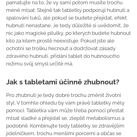
pamatujte na to, že vy sami potom musíte trochu
méně mlsat. Stejně tak tabletky podporují hubnutí a
spalování tuků, ale pokud se budete přejídat, efekt
hubnutí nenastane. Je tedy důležité si uvědomit, že
nic jako magické pilulky, po kterých budete hubnout
kilo za kilem prostě neexistuje. Pokud jste ale
ochotní se trošku hecnout a dodržovat zásady
zdravého hubnutí, přidání tablet do hubnoucího
režimu svůj smysl určitě má.
Jak s tabletami účinně zhubnout?
Pro zhubnutí je tedy dobré trochu změnit životní
styl. V tomhle ohledu by vám právě tabletky měly
pomoci. Tabletka vám může třeba pomoci přestat
mlsat sladké a přejídat se, zlepšit metabolismus a
podobně. Kombinujte tedy tabletky se zdravějším
jídelníčkem, trochu menšími porcemi a občas se