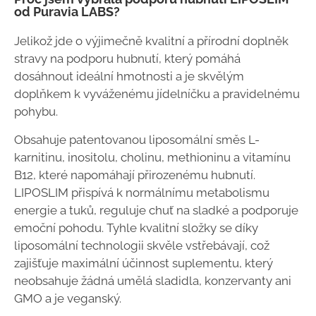
od Puravia LABS?
Jelikož jde o výjimečně kvalitní a přírodní doplněk
stravy na podporu hubnutí, který pomáhá
dosáhnout ideální hmotnosti a je skvělým
doplňkem k vyváženému jídelníčku a pravidelnému
pohybu.
Obsahuje patentovanou liposomální směs L-
karnitinu, inositolu, cholinu, methioninu a vitamínu
B12, které napomáhají přirozenému hubnutí.
LIPOSLIM přispívá k normálnímu metabolismu
energie a tuků, reguluje chuť na sladké a podporuje
emoční pohodu. Tyhle kvalitní složky se díky
liposomální technologii skvěle vstřebávají, což
zajišťuje maximální účinnost suplementu, který
neobsahuje žádná umělá sladidla, konzervanty ani
GMO a je veganský.