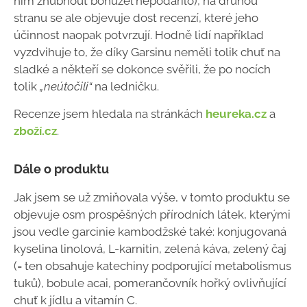
ním zhubnout bohužel nepodařilo), na druhou
stranu se ale objevuje dost recenzí, které jeho
účinnost naopak potvrzují. Hodně lidí například
vyzdvihuje to, že díky Garsinu neměli tolik chuť na
sladké a někteří se dokonce svěřili, že po nocích
tolik
„neútočili“
na ledničku.
Recenze jsem hledala na stránkách
heureka.cz
a
zboží.cz
.
Dále o produktu
Jak jsem se už zmiňovala výše, v tomto produktu se
objevuje osm prospěšných přírodních látek, kterými
jsou vedle garcinie kambodžské také: konjugovaná
kyselina linolová, L-karnitin, zelená káva, zelený čaj
(= ten obsahuje katechiny podporující metabolismus
tuků), bobule acai, pomerančovník hořký ovlivňující
chuť k jídlu a vitamín C.