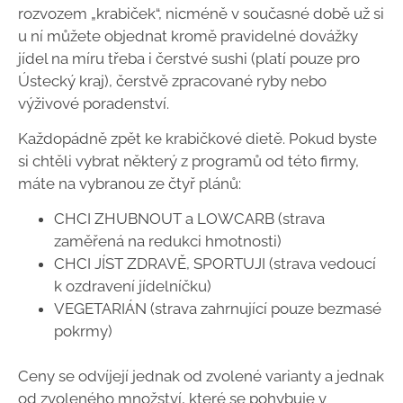
rozvozem „krabiček“, nicméně v současné době už si
u ní můžete objednat kromě pravidelné dovážky
jídel na míru třeba i čerstvé sushi (platí pouze pro
Ústecký kraj), čerstvě zpracované ryby nebo
výživové poradenství.
Každopádně zpět ke krabičkové dietě. Pokud byste
si chtěli vybrat některý z programů od této firmy,
máte na vybranou ze čtyř plánů:
CHCI ZHUBNOUT a LOWCARB (strava
zaměřená na redukci hmotnosti)
CHCI JÍST ZDRAVĚ, SPORTUJI (strava vedoucí
k ozdravení jídelníčku)
VEGETARIÁN (strava zahrnující pouze bezmasé
pokrmy)
Ceny se odvíjejí jednak od zvolené varianty a jednak
od zvoleného množství, které se pohybuje v