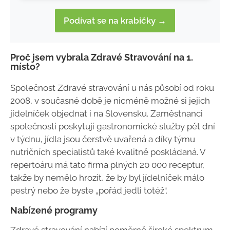
Podívat se na krabičky →
Proč jsem vybrala Zdravé Stravování na 1.
místo?
Společnost Zdravé stravování u nás působí od roku
2008, v současné době je nicméně možné si jejich
jídelníček objednat i na Slovensku. Zaměstnanci
společnosti poskytují gastronomické služby pět dní
v týdnu, jídla jsou čerstvě uvařená a díky týmu
nutričních specialistů také kvalitně poskládaná. V
repertoáru má tato firma plných 20 000 receptur,
takže by nemělo hrozit, že by byl jídelníček málo
pestrý nebo že byste „pořád jedli totéž“.
Nabízené programy
Zdravé stravování nabízí poměrně široké spektrum