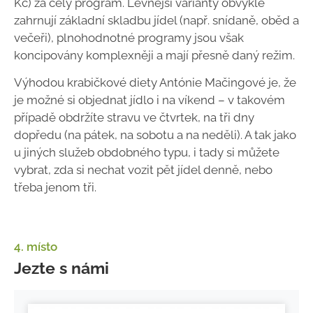
Kč) za celý program. Levnější varianty obvykle
zahrnují základní skladbu jídel (např. snídaně, oběd a
večeři), plnohodnotné programy jsou však
koncipovány komplexněji a mají přesně daný režim.
Výhodou krabičkové diety Antónie Mačingové je, že
je možné si objednat jídlo i na víkend – v takovém
případě obdržíte stravu ve čtvrtek, na tři dny
dopředu (na pátek, na sobotu a na neděli). A tak jako
u jiných služeb obdobného typu, i tady si můžete
vybrat, zda si nechat vozit pět jídel denně, nebo
třeba jenom tři.
4. místo
Jezte s námi