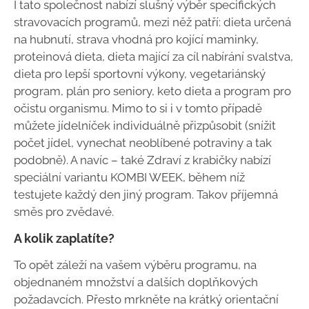
I tato společnost nabízí slušný výběr specifických
stravovacích programů, mezi něž patří: dieta určená
na hubnutí, strava vhodná pro kojící maminky,
proteinová dieta, dieta mající za cíl nabírání svalstva,
dieta pro lepší sportovní výkony, vegetariánský
program, plán pro seniory, keto dieta a program pro
očistu organismu. Mimo to si i v tomto případě
můžete jídelníček individuálně přizpůsobit (snížit
počet jídel, vynechat neoblíbené potraviny a tak
podobně). A navíc – také Zdraví z krabičky nabízí
speciální variantu KOMBI WEEK, během níž
testujete každý den jiný program. Takov příjemná
směs pro zvědavé.
A kolik zaplatíte?
To opět záleží na vašem výběru programu, na
objednaném množství a dalších doplňkových
požadavcích. Přesto mrkněte na krátký orientační