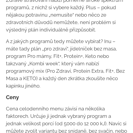
programů, z nichž si vybere každý. Plus – pokud
nějakou potravinu „nemusíte“ nebo něco ze
zdravotních důvodů nemůžete, není problém si
výsledný plán individuálně přizpůsobit.
A z jakých programů tedy můžete vybírat? Inu –
máte tady plán „pro zdraví“, jídelníček bez masa,
program Pro mámy, Fit+, Protein+, Keto nebo
takzvaný „Kombi week“, který vám nabízí
programový mix (Pro Zdraví, Protein Extra, Fit+, Bez
Masa a KETO) a každý den zkrátka zkoušíte něco
kapinku jiného.
Ceny
Cena celodenního menu závisí na několika
faktorech. Určuje ji jednak vybraný program a
jednak velikost porcí (od 5000 do 12 000 kJ). Navíc si
můžete zvolit variantu bez snídaně, bez svačin, nebo