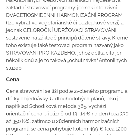
Na Antóniiných webových stránkách najdete dva
základní stravovací programy: jednak intenzivní
DVACETIOSMIDENNÍ HARMONIZAČNÍ PROGRAM
(lze vybrat ve vegetariánské či bezlepkové verzi) a
jednak CELOROČNÍ UDRŽOVACÍ STRAVOVÁNÍ
sestavené na základě principů dělené stravy. Kromě
toho existuje také testovací program nazvaný jako
STRAVOVÁNÍ PRO KAŽDÉHO, jehož délka čítá jen
několik dnů a je to taková „ochutnávka“ Antoniiných
služeb.
Cena
Cena stravování se liší podle zvoleného programu a
délky objednávky. U dlouhodobých plánů, jako je
například Schodíková metóda 365, vychází
orientační cena přibližně od 13–14 € na den (cca 330
až 350 Kč), zatímco u 28denních harmonizačních
programů se cena pohybuje kolem 499 € (cca 1200