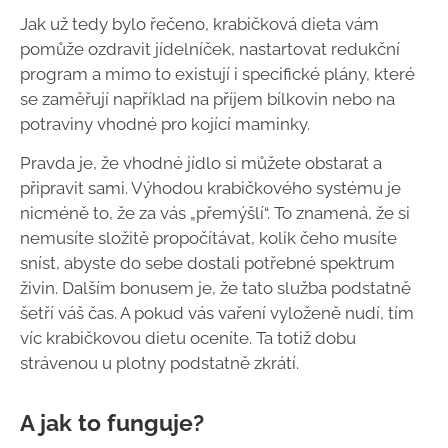
Jak už tedy bylo řečeno, krabičková dieta vám
pomůže ozdravit jídelníček, nastartovat redukční
program a mimo to existují i specifické plány, které
se zaměřují například na příjem bílkovin nebo na
potraviny vhodné pro kojící maminky.
Pravda je, že vhodné jídlo si můžete obstarat a
připravit sami. Výhodou krabičkového systému je
nicméně to, že za vás „přemýšlí“. To znamená, že si
nemusíte složitě propočítávat, kolik čeho musíte
sníst, abyste do sebe dostali potřebné spektrum
živin. Dalším bonusem je, že tato služba podstatně
šetří váš čas. A pokud vás vaření vyloženě nudí, tím
víc krabičkovou dietu oceníte. Ta totiž dobu
strávenou u plotny podstatně zkrátí.
A jak to funguje?