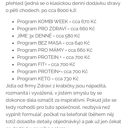
přehled (jedná se o klasickou denní dodávku stravy
o pěti chodech, po cca 8000 kJ):
Program KOMBI WEEK = cca 670 Kč
Program PRO ZDRAVÍ = cca 660 Kč
JÍME 3x DENNĚ = cca 580 Kč
Program BEZ MASA = cca 640 Kč
Program PRO MÁMY = cca 660 Kč
Program PROTEIN + = cca 700 Kč
Program FIT+ = cca 700 Kč
Program PROTEIN+= cca 700 Kč
Program KETO = cca 730 Kč
Jídla od firmy Zdraví z krabičky jsou nápaditá,
rozmanitá i vyvážená, v jistém smyslu by se
dokonce dala označit za inspirativní. Pokud jste se
tedy rozhodli pro tuto společnost, nezbývá než
vyplnit formulář, počkat na telefonát (během něj
totiž doladíte detaily objednávky) a pak už jen čekat