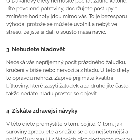
U Dukanovy diety nemusíte počítat žádné kalorie.
Jíte povolené potraviny, dodržujete postupy a
zmíněné hodnoty jdou mimo vás. To je bezesporu
výhoda, protože se můžete uvolnit a nebýt ve
stresu, že jste si dali o sousto masa navíc.
3. Nebudete hladovět
Nečeká vás nepříjemný pocit prázdného žaludku,
kručení v břiše nebo nervozita z hladu. U této diety
to opravdu nehrozí. Zaprvé přijímáte kvalitní
bílkoviny, které zasytí žaludek a za druhé jíte často,
takže nedáte hladu prostor se objevit.
4. Získáte zdravější návyky
V této dietě přemýšlíte o tom, co jíte. O tom, jak
suroviny zpracujete a snažíte se o co nejšetrnější a
nejčistší úpravu. U některých diet dostanete rovnou