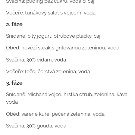
Svačina: puding bez cukru, voda či čaj
Večeře: tuňákový salát s vejcem, voda
2. fáze
Snídaně: bílý jogurt, otrubové placky, čaj
Oběd: hovězí steak s grilovanou zeleninou, voda
Svačina: 30% eidam, voda
Večeře: lečo, čerstvá zelenina, voda
3. fáze
Snídaně: Míchaná vejce, hrstka otrub, zelenina, káva,
voda
Oběd: vařené kuře, pečená zelenina, voda
Svačina: 30% gouda, voda