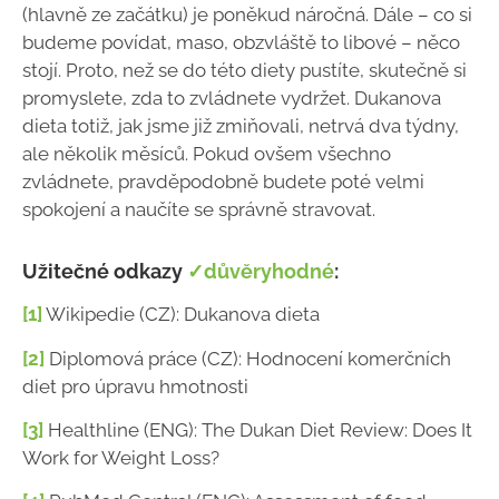
(hlavně ze začátku) je poněkud náročná. Dále – co si
budeme povídat, maso, obzvláště to libové – něco
stojí. Proto, než se do této diety pustíte, skutečně si
promyslete, zda to zvládnete vydržet. Dukanova
dieta totiž, jak jsme již zmiňovali, netrvá dva týdny,
ale několik měsíců. Pokud ovšem všechno
zvládnete, pravděpodobně budete poté velmi
spokojení a naučíte se správně stravovat.
Užitečné odkazy
✓důvěryhodné
:
[1]
Wikipedie (CZ): Dukanova dieta
[2]
Diplomová práce (CZ): Hodnocení komerčních
diet pro úpravu hmotnosti
[3]
Healthline (ENG): The Dukan Diet Review: Does It
Work for Weight Loss?