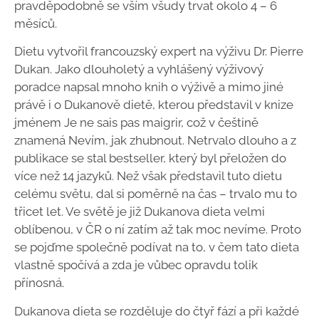
pravděpodobně se vším všudy trvat okolo 4 – 6
měsíců.
Dietu vytvořil francouzský expert na výživu Dr. Pierre
Dukan. Jako dlouholetý a vyhlášený výživový
poradce napsal mnoho knih o výživě a mimo jiné
právě i o Dukanově dietě, kterou představil v knize
jménem Je ne sais pas maigrir, což v češtině
znamená Nevím, jak zhubnout. Netrvalo dlouho a z
publikace se stal bestseller, který byl přeložen do
více než 14 jazyků. Než však představil tuto dietu
celému světu, dal si poměrně na čas – trvalo mu to
třicet let. Ve světě je již Dukanova dieta velmi
oblíbenou, v ČR o ní zatím až tak moc nevíme. Proto
se pojďme společně podívat na to, v čem tato dieta
vlastně spočívá a zda je vůbec opravdu tolik
přínosná.
Dukanova dieta se rozděluje do čtyř fází a při každé