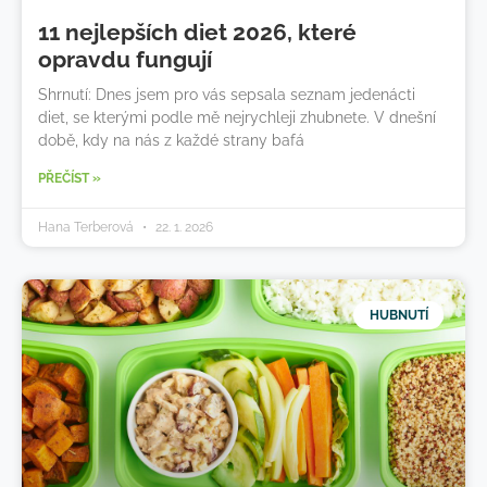
11 nejlepších diet 2026, které
opravdu fungují
Shrnutí: Dnes jsem pro vás sepsala seznam jedenácti
diet, se kterými podle mě nejrychleji zhubnete. V dnešní
době, kdy na nás z každé strany bafá
PŘEČÍST »
Hana Terberová
22. 1. 2026
HUBNUTÍ