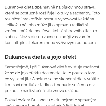
Dukanova dieta dbá hlavně na bílkovinnou stravu,
která se postupně rozšiřuje i o tuky a sacharidy. Toto
rozložení makroživin nemusí vyhovovat každému.
Jelikož u někoho může jít o opravdu radikální
změnu, můžete pociťovat kolísání krevního tlaku a
slabost. Než s dietou začnete, raději váš záměr
konzultujte s lékařem nebo výživovým poradcem.
Dukanova dieta a jojo efekt
Samozřejmě, i při Dukanově dietě existuje možnost,
že se do jojo efektu dostanete. Je to pouze o tom,
co vy sami jíte. A pokud se po skončení diety vrátíte
k mlsání dortíků a sladkostí, nebude se čemu divit,
pokud se nadbytečná kila znovu ukážou.
Pokud ovšem Dukanovu dietu pojmete správným
způsobem a budete se skutečně řídit jejími