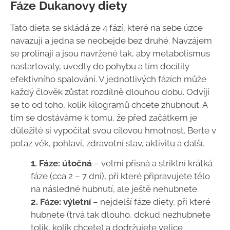
Fáze Dukanovy diety
Tato dieta se skládá ze 4 fází, které na sebe úzce
navazují a jedna se neobejde bez druhé. Navzájem
se prolínají a jsou navržené tak, aby metabolismus
nastartovaly, uvedly do pohybu a tím docílily
efektivního spalování. V jednotlivých fázích může
každý člověk zůstat rozdílně dlouhou dobu. Odvíjí
se to od toho, kolik kilogramů chcete zhubnout. A
tím se dostáváme k tomu, že před začátkem je
důležité si vypočítat svou cílovou hmotnost. Berte v
potaz věk, pohlaví, zdravotní stav, aktivitu a další.
1. Fáze: útočná
– velmi přísná a striktní krátká
fáze (cca 2 – 7 dní), při které připravujete tělo
na následné hubnutí, ale ještě nehubnete.
2. Fáze: výletní
– nejdelší fáze diety, při které
hubnete (trvá tak dlouho, dokud nezhubnete
tolik, kolik chcete) a dodržujete velice