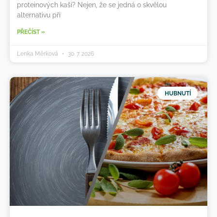
proteinových kaší? Nejen, že se jedná o skvělou
alternativu při
PŘEČÍST »
Lenka Měrková
30. 7. 2026
HUBNUTÍ