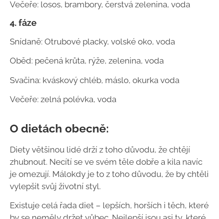
Večeře: losos, brambory, čerstvá zelenina, voda
4. fáze
Snídaně: Otrubové placky, volské oko, voda
Oběd: pečená krůta, rýže, zelenina, voda
Svačina: kváskový chléb, máslo, okurka voda
Večeře: zelná polévka, voda
O dietách obecně:
Diety většinou lidé drží z toho důvodu, že chtějí
zhubnout. Necítí se ve svém těle dobře a kila navíc
je omezují. Málokdy je to z toho důvodu, že by chtěli
vylepšit svůj životní styl.
Existuje celá řada diet – lepších, horších i těch, které
by se neměly držet vůbec. Nejlepší jsou asi ty, které