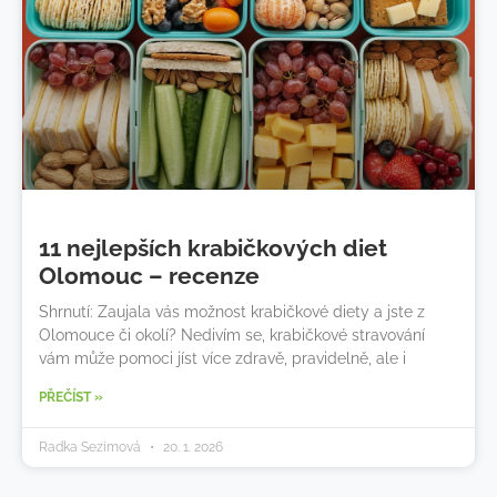
11 nejlepších krabičkových diet
Olomouc – recenze
Shrnutí: Zaujala vás možnost krabičkové diety a jste z
Olomouce či okolí? Nedivím se, krabičkové stravování
vám může pomoci jíst více zdravě, pravidelně, ale i
PŘEČÍST »
Radka Sezimová
20. 1. 2026