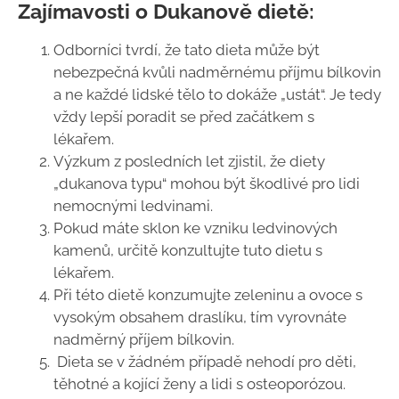
Zajímavosti o Dukanově dietě:
Odborníci tvrdí, že tato dieta může být
nebezpečná kvůli nadměrnému příjmu bílkovin
a ne každé lidské tělo to dokáže „ustát“. Je tedy
vždy lepší poradit se před začátkem s
lékařem.
Výzkum z posledních let zjistil, že diety
„dukanova typu“ mohou být škodlivé pro lidi
nemocnými ledvinami.
Pokud máte sklon ke vzniku ledvinových
kamenů, určitě konzultujte tuto dietu s
lékařem.
Při této dietě konzumujte zeleninu a ovoce s
vysokým obsahem draslíku, tím vyrovnáte
nadměrný příjem bílkovin.
Dieta se v žádném případě nehodí pro děti,
těhotné a kojící ženy a lidi s osteoporózou.