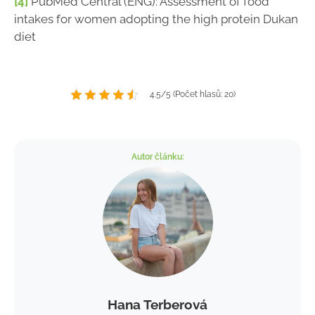
[4]
PubMed Central (ENG): Assessment of food
intakes for women adopting the high protein Dukan
diet
4.5/5 (Počet hlasů: 20)
Autor článku:
Hana Terberová