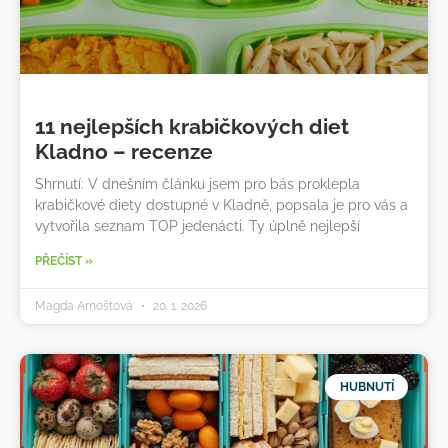
11 nejlepších krabičkových diet
Kladno – recenze
Shrnutí: V dnešním článku jsem pro bás proklepla
krabičkové diety dostupné v Kladně, popsala je pro vás a
vytvořila seznam TOP jedenácti. Ty úplně nejlepší
PŘEČÍST »
Magda Arnoštová
20. 1. 2026
HUBNUTÍ