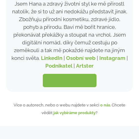
Jsem Hana a zdravý životní styl ke mě přirostl
natolik, že si to už ani nedokážu představit jinak.
Zbožňuju přírodní kosmetiku, zdravé jídlo,
pohyb a přírodu. Baví mě bořit hranice,
překonávat překážky a stoupat na vrchol. Jsem
digitální nomád, díky čemuž cestuju po
zeměkouli a tak mě pokaždé najdete na jiným
konci světa.
LinkedIn
|
Osobní web
|
Instagram
|
Podnikatel
|
Artster
Články od autorky
Více o autorech, nebo o webu najdete v sekci
o nás
. Chcete
vědět
jak vybíráme produkty
?