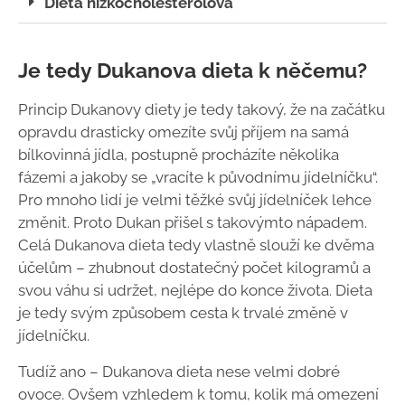
Dieta nízkocholesterolová
Je tedy Dukanova dieta k něčemu?
Princip Dukanovy diety je tedy takový, že na začátku
opravdu drasticky omezíte svůj příjem na samá
bílkovinná jídla, postupně procházíte několika
fázemi a jakoby se „vracíte k původnímu jídelníčku“.
Pro mnoho lidí je velmi těžké svůj jídelníček lehce
změnit. Proto Dukan přišel s takovýmto nápadem.
Celá Dukanova dieta tedy vlastně slouží ke dvěma
účelům – zhubnout dostatečný počet kilogramů a
svou váhu si udržet, nejlépe do konce života. Dieta
je tedy svým způsobem cesta k trvalé změně v
jídelníčku.
Tudíž ano – Dukanova dieta nese velmi dobré
ovoce. Ovšem vzhledem k tomu, kolik má omezení