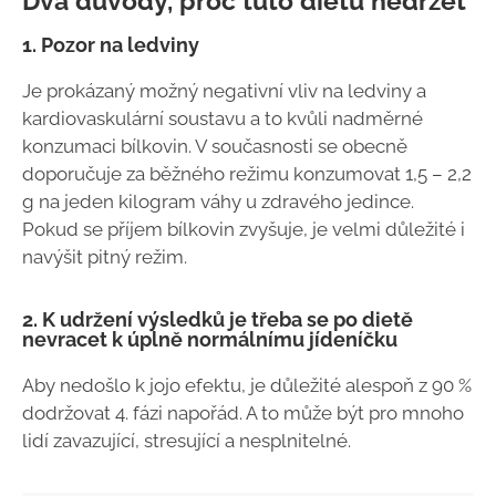
Dva důvody, proč tuto dietu nedržet
1. Pozor na ledviny
Je prokázaný možný negativní vliv na ledviny a
kardiovaskulární soustavu a to kvůli nadměrné
konzumaci bílkovin. V současnosti se obecně
doporučuje za běžného režimu konzumovat 1,5 – 2,2
g na jeden kilogram váhy u zdravého jedince.
Pokud se příjem bílkovin zvyšuje, je velmi důležité i
navýšit pitný režim.
2. K udržení výsledků je třeba se po dietě
nevracet k úplně normálnímu jídeníčku
Aby nedošlo k jojo efektu, je důležité alespoň z 90 %
dodržovat 4. fázi napořád. A to může být pro mnoho
lidí zavazující, stresující a nesplnitelné.