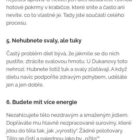
hotové pokrmy v krabičce, které sníte a často ani
nevíte, co to vlastně je. Tady jste součástí celého
procesu.
5. Nehubnete svaly, ale tuky
Častý problém diet bývá, že jakmile se do nich
pustíte, ztrácíte svalovou hmotu. U Dukanovy toto
nehrozí. Hubnete totiž tuk a svaly zůstávají. A když
dietu navíc podpoříte zdravým pohybem, uděláte
jen a jen dobře.
6. Budete mít více energie
Nezahlcujete tělo nezdravým a smaženým jídlem.
Dopřáváte mu hlavně nezpracované suroviny, které
jdou do těla tak, jak „vyrostly“. Žádné polotovary.
Tělo se čistí a najednou jako by „ožilo”“.