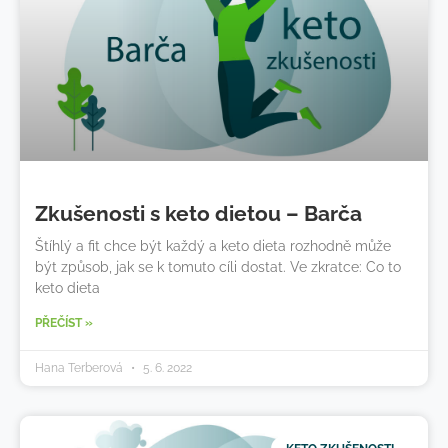
Zkušenosti s keto dietou – Barča
Štíhlý a fit chce být každý a keto dieta rozhodně může
být způsob, jak se k tomuto cíli dostat. Ve zkratce: Co to
keto dieta
PŘEČÍST »
Hana Terberová
5. 6. 2022