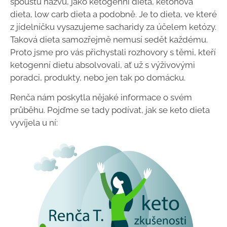
spoustu názvů, jako ketogenní dieta, ketonová
dieta, low carb dieta a podobně. Je to dieta, ve které
z jídelníčku vysazujeme sacharidy za účelem ketózy.
Taková dieta samozřejmě nemusí sedět každému.
Proto jsme pro vás přichystali rozhovory s těmi, kteří
ketogenní dietu absolvovali, ať už s výživovými
poradci, produkty, nebo jen tak po domácku.
Renča nám poskytla nějaké informace o svém
průběhu. Pojďme se tady podívat, jak se keto dieta
vyvíjela u ní: