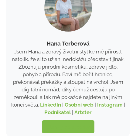
Hana Terberová
Jsem Hana a zdravý životní styl ke mě přirostl
natolik, že si to už ani nedokážu představit jinak.
Zbožňuju přírodní kosmetiku, zdravé jídlo,
pohyb a přírodu. Baví mě bořit hranice,
překonávat překážky a stoupat na vrchol. Jsem
digitální nomád, díky čemuž cestuju po
zeměkouli a tak mě pokaždé najdete na jiným
konci světa.
LinkedIn
|
Osobní web
|
Instagram
|
Podnikatel
|
Artster
Články od autorky