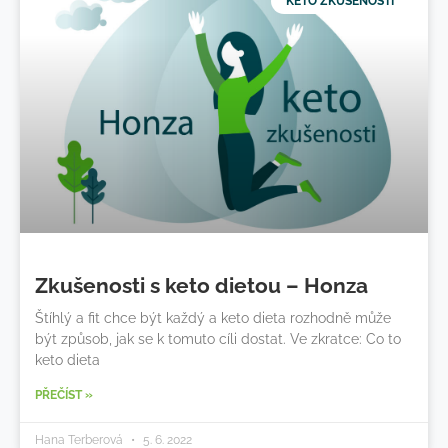
KETO ZKUŠENOSTI
Zkušenosti s keto dietou – Honza
Štíhlý a fit chce být každý a keto dieta rozhodně může
být způsob, jak se k tomuto cíli dostat. Ve zkratce: Co to
keto dieta
PŘEČÍST »
Hana Terberová
5. 6. 2022