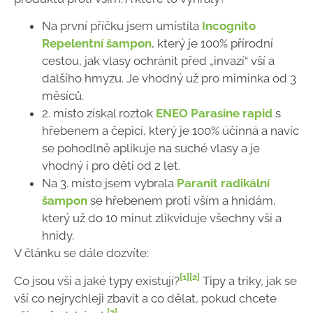
Na první příčku jsem umístila
Incognito
Repelentní šampon
, který je 100% přírodní
cestou, jak vlasy ochránit před „invazí“ vší a
dalšího hmyzu. Je vhodný už pro miminka od 3
měsíců.
2. místo získal roztok
ENEO Parasine rapid
s
hřebenem a čepicí, který je 100% účinná a navíc
se pohodlně aplikuje na suché vlasy a je
vhodný i pro děti od 2 let.
Na 3. místo jsem vybrala
Paranit radikální
šampon
se hřebenem proti vším a hnidám,
který už do 10 minut zlikviduje všechny vši a
hnidy.
V článku se dále dozvíte:
[1]
[2]
Co jsou vši a jaké typy existují?
Tipy a triky, jak se
vší co nejrychleji zbavit a co dělat, pokud chcete
[3]