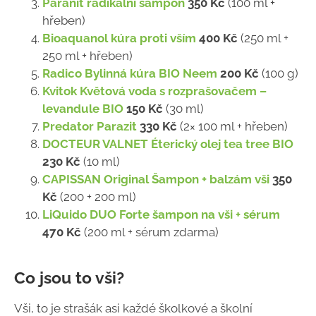
Paranit radikální šampon
350 Kč
(100 ml +
hřeben)
Bioaquanol kúra proti vším
400 Kč
(250 ml +
250 ml + hřeben)
Radico Bylinná kúra BIO Neem
200 Kč
(100 g)
Kvitok Květová voda s rozprašovačem –
levandule BIO
150 Kč
(30 ml)
Predator Parazit
330 Kč
(2× 100 ml + hřeben)
DOCTEUR VALNET Éterický olej tea tree BIO
230 Kč
(10 ml)
CAPISSAN Original Šampon + balzám vši
350
Kč
(200 + 200 ml)
LiQuido DUO Forte šampon na vši + sérum
470 Kč
(200 ml + sérum zdarma)
Co jsou to vši?
Vši, to je strašák asi každé školkové a školní