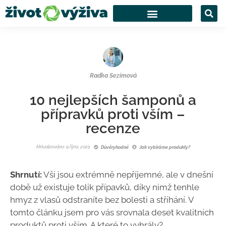
Radka Sezimová
10 nejlepších šamponů a
přípravků proti vším –
recenze
Aktualizováno: 9 října, 2025
Důvěryhodné
Jak vybíráme produkty?
Shrnutí:
Vši jsou extrémně nepříjemné, ale v dnešní
době už existuje tolik přípavků, díky nimž tenhle
hmyz z vlasů odstraníte bez bolesti a stříhání. V
tomto článku jsem pro vás srovnala deset kvalitních
produktů proti vším. A které to vyhrály?