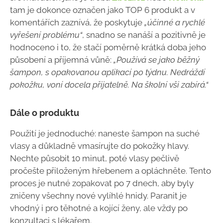
tam je dokonce označen jako TOP 6 produkt a v
komentářích zaznívá, že poskytuje
„účinné a rychlé
vyřešení problému“
, snadno se nanáší a pozitivně je
hodnoceno i to, že stačí poměrně krátká doba jeho
působení a příjemná vůně:
„Používá se jako běžný
šampon, s opakovanou aplikací po týdnu. Nedráždí
pokožku, voní docela přijatelně. Na školní vši zabírá.“
Dále o produktu
Použití je jednoduché: naneste šampon na suché
vlasy a důkladně vmasírujte do pokožky hlavy.
Nechte působit 10 minut, poté vlasy pečlivě
pročešte přiloženým hřebenem a opláchněte. Tento
proces je nutné zopakovat po 7 dnech, aby byly
zničeny všechny nové vylíhlé hnidy. Paranit je
vhodný i pro těhotné a kojící ženy, ale vždy po
konzultaci s lékařem.