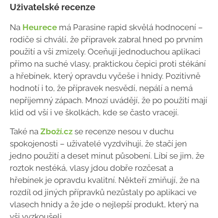
Uživatelské recenze
Na
Heurece
má Parasine rapid skvělá hodnocení –
rodiče si chválí, že přípravek zabral hned po prvním
použití a vši zmizely. Oceňují jednoduchou aplikaci
přímo na suché vlasy, praktickou čepici proti stékání
a hřebínek, který opravdu vyčeše i hnidy. Pozitivně
hodnotí i to, že přípravek nesvědí, nepálí a nemá
nepříjemný zápach. Mnozí uvádějí, že po použití mají
klid od vší i ve školkách, kde se často vracejí.
Také na
Zboží.cz
se recenze nesou v duchu
spokojenosti – uživatelé vyzdvihují, že stačí jen
jedno použití a deset minut působení. Líbí se jim, že
roztok nestéká, vlasy jdou dobře rozčesat a
hřebínek je opravdu kvalitní. Někteří zmiňují, že na
rozdíl od jiných přípravků nezůstaly po aplikaci ve
vlasech hnidy a že jde o nejlepší produkt, který na
vši vyzkoušeli.