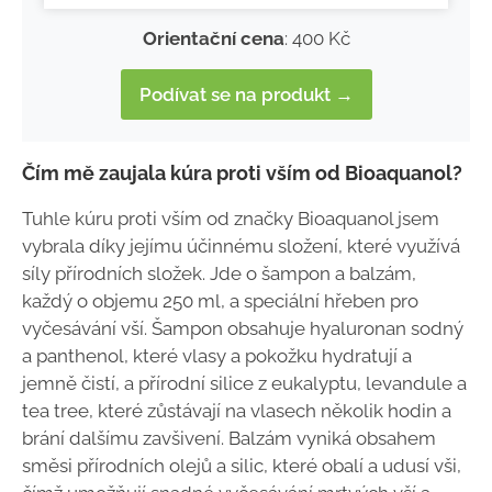
Orientační cena
: 400 Kč
Podívat se na produkt →
Čím mě zaujala kúra proti vším od Bioaquanol?
Tuhle kúru proti vším od značky Bioaquanol jsem
vybrala díky jejímu účinnému složení, které využívá
síly přírodních složek. Jde o šampon a balzám,
každý o objemu 250 ml, a speciální hřeben pro
vyčesávání vší. Šampon obsahuje hyaluronan sodný
a panthenol, které vlasy a pokožku hydratují a
jemně čistí, a přírodní silice z eukalyptu, levandule a
tea tree, které zůstávají na vlasech několik hodin a
brání dalšímu zavšivení. Balzám vyniká obsahem
směsi přírodních olejů a silic, které obalí a udusí vši,