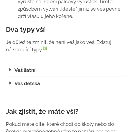
vyrůstá na holeni palcový výrůstek. Tímto
způsobem vytváří „kleště“, jimiž se veš pevně
drží vlasu u jeho kořene.
Dva typy vší
Je důležité zmínit, že není veš jako veš. Existují
[2]
nálsedující typy:
Veš šatní
Veš dětská
Jak zjistit, že máte vši?
Pokud máte dítě, které chodí do školy nebo do
školky, pravděpodobně vám to nahlásí pedagog.