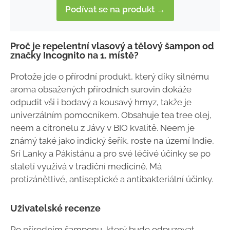
Podívat se na produkt →
Proč je repelentní vlasový a tělový šampon od
značky Incognito na 1. místě?
Protože jde o přírodní produkt, který díky silnému
aroma obsažených přírodních surovin dokáže
odpudit vši i bodavý a kousavý hmyz, takže je
univerzálním pomocníkem. Obsahuje tea tree olej,
neem a citronelu z Jávy v BIO kvalitě. Neem je
známý také jako indický šeřík, roste na území Indie,
Srí Lanky a Pákistánu a pro své léčivé účinky se po
staletí využívá v tradiční medicíně. Má
protizánětlivé, antiseptické a antibakteriální účinky.
Uživatelské recenze
Po přírodním šamponu, který bude odpuzovat