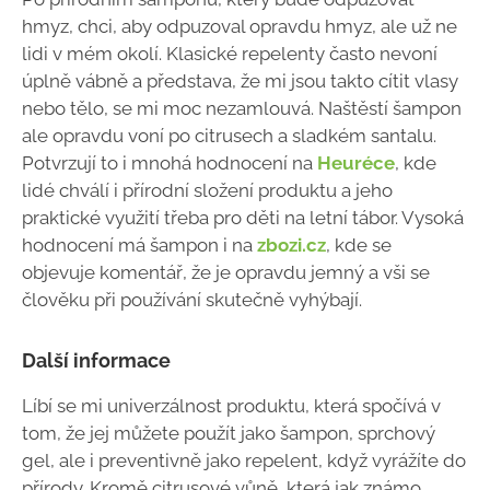
hmyz, chci, aby odpuzoval opravdu hmyz, ale už ne
lidi v mém okolí. Klasické repelenty často nevoní
úplně vábně a představa, že mi jsou takto cítit vlasy
nebo tělo, se mi moc nezamlouvá. Naštěstí šampon
ale opravdu voní po citrusech a sladkém santalu.
Potvrzují to i mnohá hodnocení na
Heuréce
, kde
lidé chválí i přírodní složení produktu a jeho
praktické využití třeba pro děti na letní tábor. Vysoká
hodnocení má šampon i na
zbozi.cz
, kde se
objevuje komentář, že je opravdu jemný a vši se
člověku při používání skutečně vyhýbají.
Další informace
Líbí se mi univerzálnost produktu, která spočívá v
tom, že jej můžete použít jako šampon, sprchový
gel, ale i preventivně jako repelent, když vyrážíte do
přírody. Kromě citrusové vůně, která jak známo