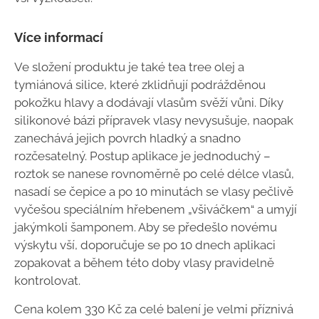
Více informací
Ve složení produktu je také tea tree olej a
tymiánová silice, které zklidňují podrážděnou
pokožku hlavy a dodávají vlasům svěží vůni. Díky
silikonové bázi přípravek vlasy nevysušuje, naopak
zanechává jejich povrch hladký a snadno
rozčesatelný. Postup aplikace je jednoduchý –
roztok se nanese rovnoměrně po celé délce vlasů,
nasadí se čepice a po 10 minutách se vlasy pečlivě
vyčešou speciálním hřebenem „všiváčkem“ a umyjí
jakýmkoli šamponem. Aby se předešlo novému
výskytu vší, doporučuje se po 10 dnech aplikaci
zopakovat a během této doby vlasy pravidelně
kontrolovat.
Cena kolem 330 Kč za celé balení je velmi příznivá