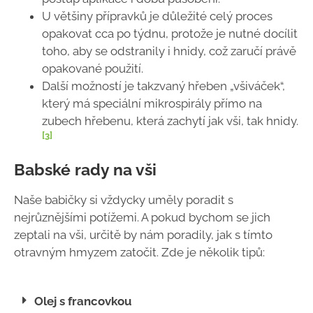
U většiny přípravků je důležité celý proces
opakovat cca po týdnu, protože je nutné docílit
toho, aby se odstranily i hnidy, což zaručí právě
opakované použití.
Další možností je takzvaný hřeben „všiváček“,
který má speciální mikrospirály přímo na
zubech hřebenu, která zachytí jak vši, tak hnidy.
[3]
Babské rady na vši
Naše babičky si vždycky uměly poradit s
nejrůznějšími potížemi. A pokud bychom se jich
zeptali na vši, určitě by nám poradily, jak s tímto
otravným hmyzem zatočit. Zde je několik tipů:
Olej s francovkou