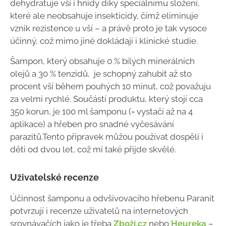
dehydratuje vši i hnidy díky speciálnímu složení,
které ale neobsahuje insekticidy, čímž eliminuje
vznik rezistence u vší – a právě proto je tak vysoce
účinný, což mimo jiné dokládají i klinické studie.
Šampon, který obsahuje 0 % bílých minerálních
olejů a 30 % tenzidů, je schopný zahubit až sto
procent vší během pouhých 10 minut, což považuju
za velmi rychlé. Součástí produktu, který stojí cca
350 korun, je 100 ml šamponu (= vystačí až na 4
aplikace) a hřeben pro snadné vyčesávání
parazitů.Tento přípravek můžou používat dospělí i
děti od dvou let, což mi také přijde skvělé.
Uživatelské recenze
Účinnost šamponu a odvšivovacího hřebenu Paranit
potvrzují i recenze uživatelů na internetových
srovnávačích jako je třeba
Zboží.cz
nebo
Heureka
–