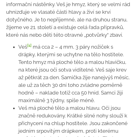
informační nástěnky. Veš je hmyz, který se velmi rád
uhnizďuje ve vlasaté části hlavy a živí se krví
dotyčného. Je to nepříjemné, ale na druhou stranu,
žijeme ve 21. století a existuje celá řada přípravků,
které nás nebo děti této otravné „potvůrky“ zbaví.
[1]
Veš
má cca 2 – 4 mm, 3 páry nožiček s
drápky, kterými se uchytne na tělo hostitele.
Tento hmyz má ploché tělo a malou hlavičku,
na které jsou oči sotva viditelné. Veš saje krev
až pětkrát za den. Samička žije nanejvýš měsíc,
ale už za těch 30 dní toho zvládne poměrně
hodně – naklade totiž cca 50 hnid. Samci žijí
maximálně 3 týdny, spíše méně.
Veš má ploché tělo a malou hlavu. Oči jsou
značně redukovány. Krátké silné nohy slouží k
přichycení na chlup hostitele. Jsou zakončené
jedním srpovitým drápkem, proti kterému