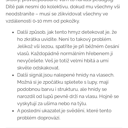
Dítě pak nesmí do kolektivu, dokud mu všechny vši
neodstraníte – musí se zlikvidovat všechny ve
vzdálenosti 0‑10 mm od pokožky.
Další způsob, jak tento hmyz detekovat je, že
ho zkrátka uvidíte. Není to takový problém.
Jelikož vši lezou, spatříte je při běžném česání
vlasů. Každopádně normálním hřebenem ji
nevyčešete. Veš je totiž velmi hbitá a umí
skvěle odskakovat.
Další signál jsou nalepené hnidy na vlasech.
Možná si je zpočátku spletete s lupy, mají
podobnou barvu i strukturu, ale hnidy se
narozdíl od lupů pevně drží na vlasu. Hojně se
vyskytují za ušima nebo na týlu.
A poslední ukazatel je svědění, které tento
problém doprovází.