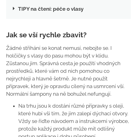
TIPY na čtení: péče o vlasy
Jak se vší rychle zbavit?
Žádné stříhání se konat nemusí, nebojte se. I
holčičky s vlasy do pasu mohou být v klidu.
Zůstanou jim. Správná cesta je použití vhodných
prostředků, které vám od nich pomohou co
nejrychleji a hlavně šetrně. Je nutné použít
přípravek, který je opravdu cílený na usmrcení vší.
Normální šampony na ně bohužel nefungují.
Na trhu jsou k dostání různé přípravky s oleji,
které hubí vši tím, že jim zalepí dýchací otvory.
Vždy se řiďte návodem a instrukcemi výrobce,
protože každý produkt může mít odlišný
postup aplikace i dobu působení.