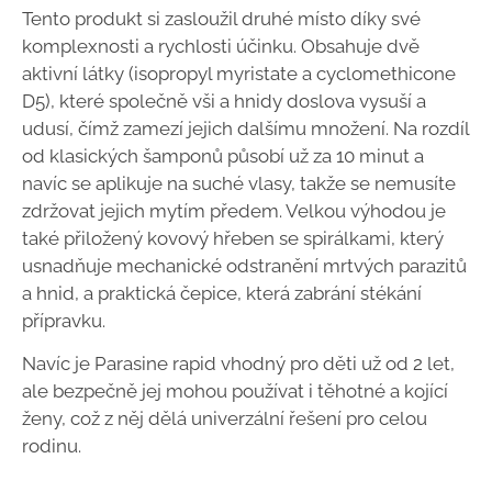
Tento produkt si zasloužil druhé místo díky své
komplexnosti a rychlosti účinku. Obsahuje dvě
aktivní látky (isopropyl myristate a cyclomethicone
D5), které společně vši a hnidy doslova vysuší a
udusí, čímž zamezí jejich dalšímu množení. Na rozdíl
od klasických šamponů působí už za 10 minut a
navíc se aplikuje na suché vlasy, takže se nemusíte
zdržovat jejich mytím předem. Velkou výhodou je
také přiložený kovový hřeben se spirálkami, který
usnadňuje mechanické odstranění mrtvých parazitů
a hnid, a praktická čepice, která zabrání stékání
přípravku.
Navíc je Parasine rapid vhodný pro děti už od 2 let,
ale bezpečně jej mohou používat i těhotné a kojící
ženy, což z něj dělá univerzální řešení pro celou
rodinu.