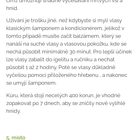
čímž umožňují snadné vyčesávání mrtvých vší a
hnid.
Užívání je trošku jiné, než kdybyste si myli vlasy
klasickým šamponem a kondicionérem, jelikož v
tomto případě musíte začít balzámem, který se
nanáší na suché vlasy a vlasovou pokožku, kde se
nechá působit minimálně 30 minut. Pro lepší účinek
lze vlasy zabalit do igelitu a ručníku a nechat
působit 1 až 2 hodiny. Poté se vlasy důkladně
vyčešou pomocí přiloženého hřebenu , a nakonec
se umyjí šamponem.
Kúru, která stojí necelých 400 korun, je vhodné
zopakovat po 7 dnech, aby se zničily nově vylíhlé
hnidy.
5. místo