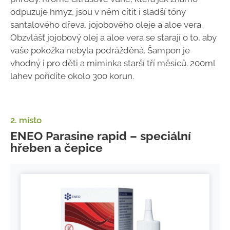
odpuzuje hmyz, jsou v něm cítit i sladší tóny
santalového dřeva, jojobového oleje a aloe vera.
Obzvlášť jojobový olej a aloe vera se starají o to, aby
vaše pokožka nebyla podrážděná. Šampon je
vhodný i pro děti a miminka starší tří měsíců. 200ml
lahev pořídíte okolo 300 korun.
2. místo
ENEO Parasine rapid – speciální
hřeben a čepice