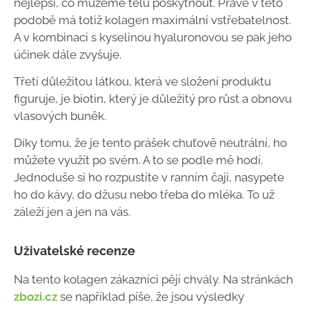
nejlepší, co můžeme tělu poskytnout. Právě v této
podobě má totiž kolagen maximální vstřebatelnost.
A v kombinaci s kyselinou hyaluronovou se pak jeho
účinek dále zvyšuje.
Třetí důležitou látkou, která ve složení produktu
figuruje, je biotin, který je důležitý pro růst a obnovu
vlasových buněk.
Díky tomu, že je tento prášek chuťově neutrální, ho
můžete využít po svém. A to se podle mě hodí.
Jednoduše si ho rozpustíte v ranním čaji, nasypete
ho do kávy, do džusu nebo třeba do mléka. To už
záleží jen a jen na vás.
Uživatelské recenze
Na tento kolagen zákazníci pějí chvály. Na stránkách
zbozi.cz
se například píše, že jsou výsledky