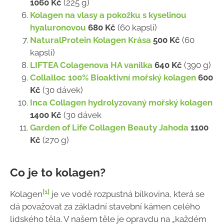
1060 Kč
(225 g)
Kolagen na vlasy a pokožku s kyselinou
hyaluronovou
680 Kč
(60 kapslí)
NaturalProtein Kolagen Krása
500 Kč
(60
kapslí)
LIFTEA Colagenova HA vanilka
640 Kč
(390 g)
Collalloc 100% Bioaktivní mořský kolagen
600
Kč
(30 dávek)
Inca Collagen hydrolyzovaný mořský kolagen
1400 Kč
(30 dávek
Garden of Life Collagen Beauty Jahoda
1100
Kč
(270 g)
Co je to kolagen?
[1]
Kolagen
je ve vodě rozpustná bílkovina, která se
dá považovat za základní stavební kámen celého
lidského těla. V našem těle je opravdu na „každém