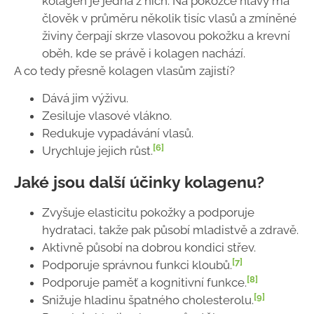
kolagen je jedna z nich. Na pokožce hlavy má
člověk v průměru několik tisíc vlasů a zmíněné
živiny čerpají skrze vlasovou pokožku a krevní
oběh, kde se právě i kolagen nachází.
A co tedy přesně kolagen vlasům zajistí?
Dává jim výživu.
Zesiluje vlasové vlákno.
Redukuje vypadávání vlasů.
[6]
Urychluje jejich růst.
Jaké jsou další účinky kolagenu?
Zvyšuje elasticitu pokožky a podporuje
hydrataci, takže pak působí mladistvě a zdravě.
Aktivně působí na dobrou kondici střev.
[7]
Podporuje správnou funkci kloubů.
[8]
Podporuje paměť a kognitivní funkce.
[9]
Snižuje hladinu špatného cholesterolu.