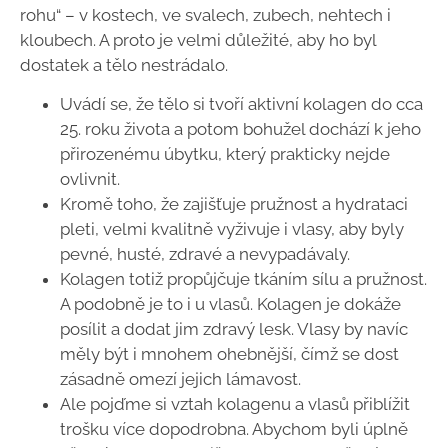
rohu“ – v kostech, ve svalech, zubech, nehtech i
kloubech. A proto je velmi důležité, aby ho byl
dostatek a tělo nestrádalo.
Uvádí se, že tělo si tvoří aktivní kolagen do cca
25. roku života a potom bohužel dochází k jeho
přirozenému úbytku, který prakticky nejde
ovlivnit.
Kromě toho, že zajišťuje pružnost a hydrataci
pleti, velmi kvalitně vyživuje i vlasy, aby byly
pevné, husté, zdravé a nevypadávaly.
Kolagen totiž propůjčuje tkáním sílu a pružnost.
A podobně je to i u vlasů. Kolagen je dokáže
posílit a dodat jim zdravý lesk. Vlasy by navíc
měly být i mnohem ohebnější, čímž se dost
zásadně omezí jejich lámavost.
Ale pojďme si vztah kolagenu a vlasů přiblížit
trošku více dopodrobna. Abychom byli úplně