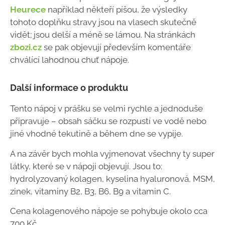
Heurece
například někteří píšou, že výsledky
tohoto doplňku stravy jsou na vlasech skutečně
vidět; jsou delší a méně se lámou. Na stránkách
zbozi.cz
se pak objevují především komentáře
chválící lahodnou chuť nápoje.
Další informace o produktu
Tento nápoj v prášku se velmi rychle a jednoduše
připravuje – obsah sáčku se rozpustí ve vodě nebo
jiné vhodné tekutině a během dne se vypije.
A na závěr bych mohla vyjmenovat všechny ty super
látky, které se v nápoji objevují. Jsou to:
hydrolyzovaný kolagen, kyselina hyaluronová, MSM,
zinek, vitaminy B2, B3, B6, B9 a vitamin C.
Cena kolagenového nápoje se pohybuje okolo cca
700 Kč.