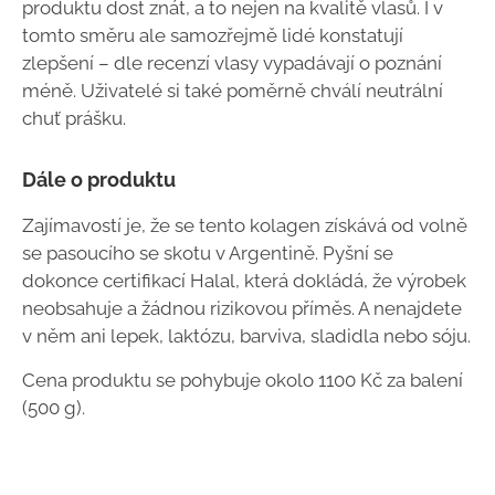
produktu dost znát, a to nejen na kvalitě vlasů. I v
tomto směru ale samozřejmě lidé konstatují
zlepšení – dle recenzí vlasy vypadávají o poznání
méně. Uživatelé si také poměrně chválí neutrální
chuť prášku.
Dále o produktu
Zajímavostí je, že se tento kolagen získává od volně
se pasoucího se skotu v Argentině. Pyšní se
dokonce certifikací Halal, která dokládá, že výrobek
neobsahuje a žádnou rizikovou příměs. A nenajdete
v něm ani lepek, laktózu, barviva, sladidla nebo sóju.
Cena produktu se pohybuje okolo 1100 Kč za balení
(500 g).