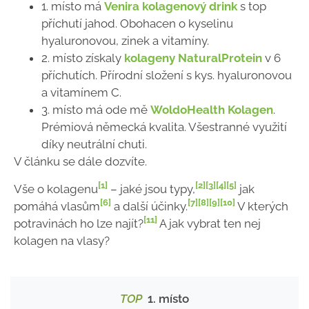
1. místo má
Venira kolagenový drink
s top
příchutí jahod. Obohacen o kyselinu
hyaluronovou, zinek a vitamíny.
2. místo získaly
kolageny NaturalProtein
v 6
příchutích. Přírodní složení s kys. hyaluronovou
a vitamínem C.
3. místo má ode mě
WoldoHealth Kolagen
.
Prémiová německá kvalita. Všestranné využití
díky neutrální chuti.
V článku se dále dozvíte.
[1]
[2]
[3]
[4]
[5]
Vše o kolagenu
– jaké jsou typy,
jak
[6]
[7]
[8]
[9]
[10]
pomáhá vlasům
a další účinky.
V kterých
[11]
potravinách ho lze najít?
A jak vybrat ten nej
kolagen na vlasy?
TOP
1. místo