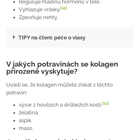
Reguluje hladinu hormonů v těle.
[10]
Vyhlazuje vrásky.
Zpevňuje nehty.
TIPY na čtení: péče o vlasy
V jakých potravinách se kolagen
přirozeně vyskytuje?
Uvádí se, že kolagen můžete získat z těchto
potravin:
[11]
vývar z hovězích a drůbežích kostí,
želatina,
aspik,
maso.