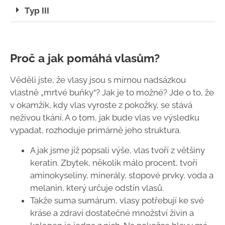
Typ III
Proč a jak pomáhá vlasům?
Věděli jste, že vlasy jsou s mírnou nadsázkou
vlastně „mrtvé buňky“? Jak je to možné? Jde o to, že
v okamžik, kdy vlas vyroste z pokožky, se stává
neživou tkání. A o tom, jak bude vlas ve výsledku
vypadat, rozhoduje primárně jeho struktura.
A jak jsme již popsali výše, vlas tvoří z většiny
keratin. Zbytek, několik málo procent, tvoří
aminokyseliny, minerály, stopové prvky, voda a
melanin, který určuje odstín vlasů.
Takže suma sumárum, vlasy potřebují ke své
kráse a zdraví dostatečné množství živin a