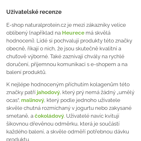
Uživatelské recenze
E-shop naturalprotein.cz je mezi zákazníky velice
oblíbený (například na
Heurece
má skvělá
hodnocení). Lidé si pochvalují produkty této značky
obecně, říkají o nich, že jsou skutečně kvalitní a
chuťově výborné. Také zaznívají chvály na rychlé
doručení, příjemnou komunikaci s e-shopem a na
balení produktů.
K nejlépe hodnoceným příchutím kolagenům této
značky patří
jahodový
, který prý nemá žádný „umělý
ocas“,
malinový
, který podle jednoho uživatele
skvěle chutná rozmíchaný v jogurtu nebo zakysané
smetaně, a
čokoládový
. Uživatelé navíc kvitují
šikovnou dřevěnou odměrku, která je součástí
každého balení, a skvěle odměří potřebnou dávku
produktu.