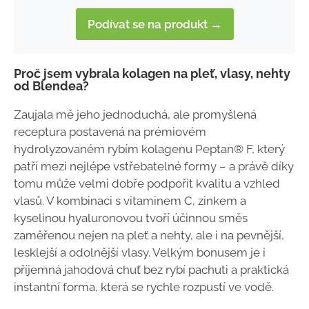
Podívat se na produkt →
Proč jsem vybrala kolagen na pleť, vlasy, nehty
od Blendea?
Zaujala mě jeho jednoduchá, ale promyšlená
receptura postavená na prémiovém
hydrolyzovaném rybím kolagenu Peptan® F, který
patří mezi nejlépe vstřebatelné formy – a právě díky
tomu může velmi dobře podpořit kvalitu a vzhled
vlasů. V kombinaci s vitaminem C, zinkem a
kyselinou hyaluronovou tvoří účinnou směs
zaměřenou nejen na pleť a nehty, ale i na pevnější,
lesklejší a odolnější vlasy. Velkým bonusem je i
příjemná jahodová chuť bez rybí pachuti a praktická
instantní forma, která se rychle rozpustí ve vodě.