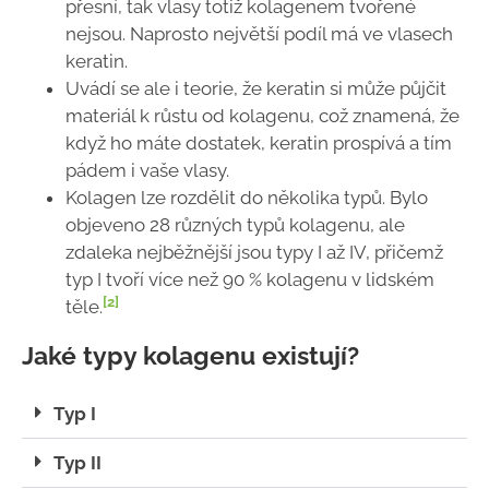
přesní, tak vlasy totiž kolagenem tvořené
nejsou. Naprosto největší podíl má ve vlasech
keratin.
Uvádí se ale i teorie, že keratin si může půjčit
materiál k růstu od kolagenu, což znamená, že
když ho máte dostatek, keratin prospívá a tím
pádem i vaše vlasy.
Kolagen lze rozdělit do několika typů. Bylo
objeveno 28 různých typů kolagenu, ale
zdaleka nejběžnější jsou typy I až IV, přičemž
typ I tvoří více než 90 % kolagenu v lidském
[2]
těle.
Jaké typy kolagenu existují?
Typ I
Typ II