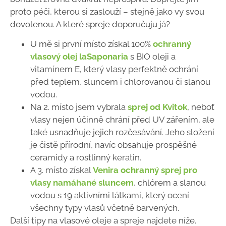
proto péči, kterou si zaslouží – stejně jako vy svou
dovolenou. A které spreje doporučuju já?
U mě si první místo získal 100%
ochranný
vlasový olej laSaponaria
s BIO oleji a
vitamínem E, který vlasy perfektně ochrání
před teplem, sluncem i chlorovanou či slanou
vodou.
Na 2. místo jsem vybrala
sprej od Kvitok
, neboť
vlasy nejen účinně chrání před UV zářením, ale
také usnadňuje jejich rozčesávání. Jeho složení
je čistě přírodní, navíc obsahuje prospěšné
ceramidy a rostlinný keratin.
A 3. místo získal
Venira ochranný sprej pro
vlasy namáhané sluncem
, chlórem a slanou
vodou s 19 aktivními látkami, který ocení
všechny typy vlasů včetně barvených.
Další tipy na vlasové oleje a spreje najdete níže.