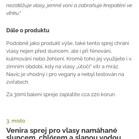
nezatěžuje vlasy, jemně voní a zabraňuje krepatění ve
vlhku.“
Dále o produktu
Podobně jako produkt výše, také tento sprej chrání
vlasy nejen před sluncem, ale i při fénování,
kulmování nebo žehlení. Kromě toho jej využijete i v
zimním období, kdy na vlasy „útočí“ vítr a mráz.
Navíc je vhodný i pro vegany a nebyl testován na
zvířatech.
Za 30ml balení spreje zaplatíte cca 220 korun.
3. místo
Venira sprej pro vlasy namáhané
sluncem, chlórem a slanou vodou