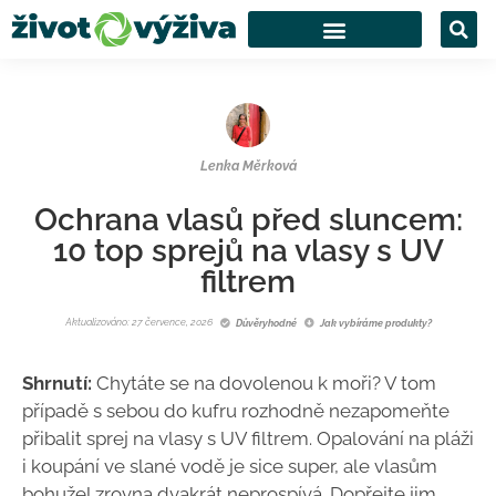
Lenka Měrková
Ochrana vlasů před sluncem:
10 top sprejů na vlasy s UV
filtrem
Aktualizováno: 27 července, 2026
Důvěryhodné
Jak vybíráme produkty?
Shrnutí:
Chytáte se na dovolenou k moři? V tom
případě s sebou do kufru rozhodně nezapomeňte
přibalit sprej na vlasy s UV filtrem. Opalování na pláži
i koupání ve slané vodě je sice super, ale vlasům
bohužel zrovna dvakrát neprospívá. Dopřejte jim