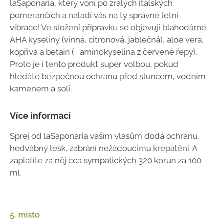
laSaponaria, který voní po zralých italských
pomerančích a naladí vás na ty správné letní
vibrace! Ve složení přípravku se objevují blahodárné
AHA kyseliny (vinná, citronová, jablečná), aloe vera,
kopřiva a betain (= aminokyselina z červené řepy).
Proto je i tento produkt super volbou, pokud
hledáte bezpečnou ochranu před sluncem, vodním
kamenem a solí.
Více informací
Sprej od laSaponaria vaším vlasům dodá ochranu,
hedvábný lesk, zabrání nežádoucímu krepatění. A
zaplatíte za něj cca sympatických 320 korun za 100
ml.
5. místo