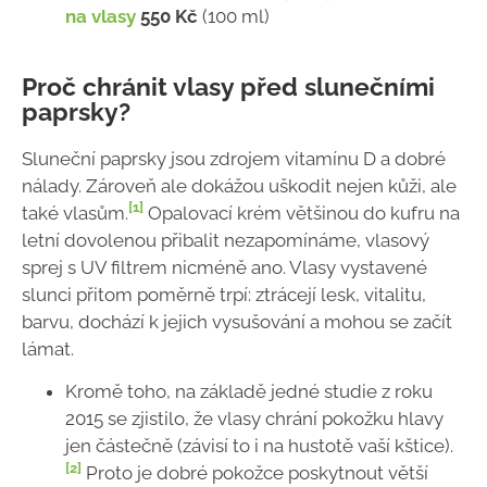
na vlasy
550 Kč
(100 ml)
Proč chránit vlasy před slunečními
paprsky?
Sluneční paprsky jsou zdrojem vitamínu D a dobré
nálady. Zároveň ale dokážou uškodit nejen kůži, ale
[1]
také vlasům.
Opalovací krém většinou do kufru na
letní dovolenou přibalit nezapomínáme, vlasový
sprej s UV filtrem nicméně ano. Vlasy vystavené
slunci přitom poměrně trpí: ztrácejí lesk, vitalitu,
barvu, dochází k jejich vysušování a mohou se začít
lámat.
Kromě toho, na základě jedné studie z roku
2015 se zjistilo, že vlasy chrání pokožku hlavy
jen částečně (závisí to i na hustotě vaší kštice).
[2]
Proto je dobré pokožce poskytnout větší