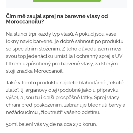
Čím mě zaujal sprej na barevné vlasy od
Moroccanoilu?
Na slunci trpí každý typ vlasů. A pokud jsou vaše
lokny navíc barvené, je dobré sáhnout po produktu
se speciálním složením. Z toho důvodu jsem mezi
svou top jedenáctku umístila i ochranný sprej s UV
filtrem uzpůsobený pro barvené vlasy, za kterým
stojí značka Moroccanoil.
Také v tomto produktu najdete blahodárné „tekuté
zlato“, tj. arganový olej (podobně jako u přípravku
výše), a jsou tu i další prospěšné látky. Sprej vlasy
chrání před poškozením, zabraňuje blednutí barvy a
nežádoucímu „žloutnutí“ vašeho odstínu.
50ml balení vás vyjde na cca 270 korun.