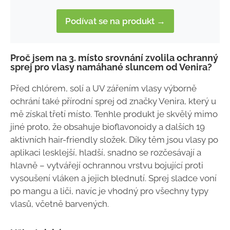
Podívat se na produkt →
Proč jsem na 3. místo srovnání zvolila ochranný
sprej pro vlasy namáhané sluncem od Venira?
Před chlórem, solí a UV zářením vlasy výborně
ochrání také přírodní sprej od značky Venira, který u
mě získal třetí místo. Tenhle produkt je skvělý mimo
jiné proto, že obsahuje bioflavonoidy a dalších 19
aktivních hair-friendly složek. Díky těm jsou vlasy po
aplikaci lesklejší, hladší, snadno se rozčesávají a
hlavně – vytvářejí ochrannou vrstvu bojující proti
vysoušení vláken a jejich blednutí. Sprej sladce voní
po mangu a liči, navíc je vhodný pro všechny typy
vlasů, včetně barvených.