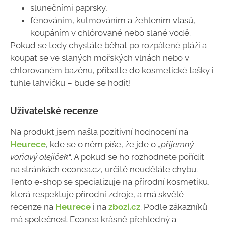
slunečními paprsky,
fénováním, kulmováním a žehlením vlasů,
koupáním v chlórované nebo slané vodě.
Pokud se tedy chystáte běhat po rozpálené pláži a
koupat se ve slaných mořských vlnách nebo v
chlorovaném bazénu, přibalte do kosmetické tašky i
tuhle lahvičku – bude se hodit!
Uživatelské recenze
Na produkt jsem našla pozitivní hodnocení na
Heurece
, kde se o něm píše, že jde o
„příjemný
voňavý olejíček“
. A pokud se ho rozhodnete pořídit
na stránkách econea.cz, určitě neuděláte chybu.
Tento e-shop se specializuje na přírodní kosmetiku,
která respektuje přírodní zdroje, a má skvělé
recenze na
Heurece
i na
zbozi.cz
. Podle zákazníků
má společnost Econea krásně přehledný a