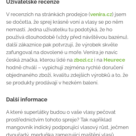
Uživatelské recenze
V recenzích na stránkách prodejce (
venira.cz
) jsem
se dočetla, že sprej krásně voní a vlasy se po něm
nemastí. Jedna uživatelku tu podotýká, že ho
používá dlouhodobě (vždy před návštěvou bazénu),
další zákaznice pak potvrzují, že výrobek skvěle
zafungoval na dovolené u moře. Venira je navíc
česká značka, kterou lidé na
zbozi.cz
i na
Heurece
hodně chválí – vypichují zejména rychlé doručení
objednaného zboží, kvalitu zdejších výrobků a to, že
se produkty prodávají v hezkém balení.
Další informace
A které superlátky budou o vaše vlasy pečovat
prostřednictvím tohoto spreje? Tak například
mangovník indický podporující vlasový růst, ječmen
dvouřadý, meduňka zamezující maštění vlasů,