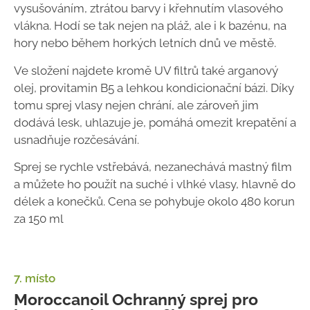
vysušováním, ztrátou barvy i křehnutím vlasového
vlákna. Hodí se tak nejen na pláž, ale i k bazénu, na
hory nebo během horkých letních dnů ve městě.
Ve složení najdete kromě UV filtrů také arganový
olej, provitamin B5 a lehkou kondicionační bázi. Díky
tomu sprej vlasy nejen chrání, ale zároveň jim
dodává lesk, uhlazuje je, pomáhá omezit krepatění a
usnadňuje rozčesávání.
Sprej se rychle vstřebává, nezanechává mastný film
a můžete ho použít na suché i vlhké vlasy, hlavně do
délek a konečků. Cena se pohybuje okolo 480 korun
za 150 ml
7. místo
Moroccanoil Ochranný sprej pro