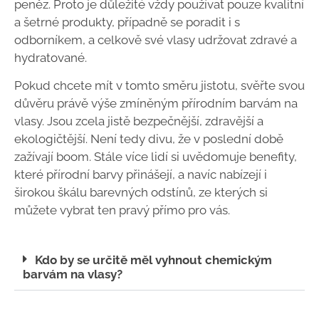
peněz. Proto je důležité vždy používat pouze kvalitní
a šetrné produkty, případně se poradit i s
odborníkem, a celkově své vlasy udržovat zdravé a
hydratované.
Pokud chcete mít v tomto směru jistotu, svěřte svou
důvěru právě výše zmíněným přírodním barvám na
vlasy. Jsou zcela jistě bezpečnější, zdravější a
ekologičtější. Není tedy divu, že v poslední době
zažívají boom. Stále více lidí si uvědomuje benefity,
které přírodní barvy přinášejí, a navíc nabízejí i
širokou škálu barevných odstínů, ze kterých si
můžete vybrat ten pravý přímo pro vás.
Kdo by se určitě měl vyhnout chemickým
barvám na vlasy?