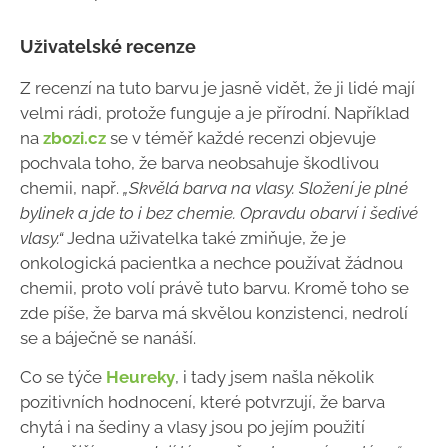
Uživatelské recenze
Z recenzí na tuto barvu je jasně vidět, že ji lidé mají
velmi rádi, protože funguje a je přírodní. Například
na
zbozi.cz
se v téměř každé recenzi objevuje
pochvala toho, že barva neobsahuje škodlivou
chemii, např.
„Skvělá barva na vlasy. Složení je plné
bylinek a jde to i bez chemie. Opravdu obarví i šedivé
vlasy.“
Jedna uživatelka také zmiňuje, že je
onkologická pacientka a nechce používat žádnou
chemii, proto volí právě tuto barvu. Kromě toho se
zde píše, že barva má skvělou konzistenci, nedrolí
se a báječně se nanáší.
Co se týče
Heureky
, i tady jsem našla několik
pozitivních hodnocení, které potvrzují, že barva
chytá i na šediny a vlasy jsou po jejím použití