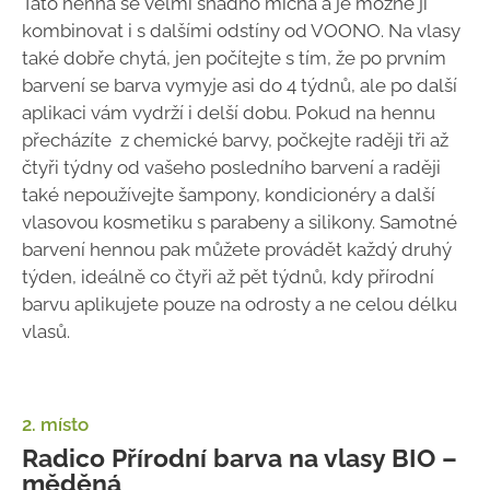
Tato henna se velmi snadno míchá a je možné ji
kombinovat i s dalšími odstíny od VOONO. Na vlasy
také dobře chytá, jen počítejte s tím, že po prvním
barvení se barva vymyje asi do 4 týdnů, ale po další
aplikaci vám vydrží i delší dobu. Pokud na hennu
přecházíte z chemické barvy, počkejte raději tři až
čtyři týdny od vašeho posledního barvení a raději
také nepoužívejte šampony, kondicionéry a další
vlasovou kosmetiku s parabeny a silikony. Samotné
barvení hennou pak můžete provádět každý druhý
týden, ideálně co čtyři až pět týdnů, kdy přírodní
barvu aplikujete pouze na odrosty a ne celou délku
vlasů.
2. místo
Radico Přírodní barva na vlasy BIO –
měděná