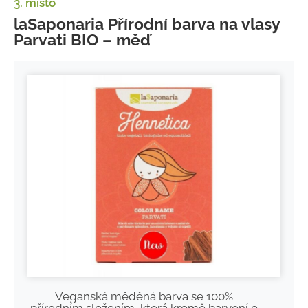
3. místo
laSaponaria Přírodní barva na vlasy
Parvati BIO – měď
Veganská měděná barva se 100%
přírodním složením, která kromě barvení o