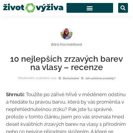
Bára Kocmánková
10 nejlepších zrzavých barev
na vlasy – recenze
Aktualizováno: 30 prosince, 2025
Důvěryhodné
Jak vybíráme produkty?
Shrnutí:
Toužíte po zářivé hřívě v měděném odstínu
a hledáte tu pravou barvu, která by vás proměnila v
nepřehlédnutelnou zrzku? Pak jste tu správně,
protože v tomto článku jsem pro vás srovnala hned
deset kvalitních zrzavých barev na vlasy s přírodním
nebo co nejvíce přírodním složením. A které se