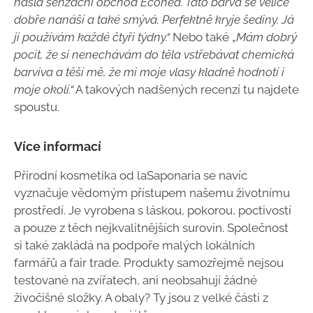
našla senzační obchod Econea. Tato barva se velice
dobře nanáší a také smývá. Perfektně kryje šediny. Já
ji používám každé čtyři týdny.“
Nebo také „
Mám dobrý
pocit, že si nenechávám do těla vstřebávat chemická
barviva a těší mě, že mi moje vlasy kladně hodnotí i
moje okolí.“
A takových nadšených recenzí tu najdete
spoustu.
Více informací
Přírodní kosmetika od laSaponaria se navíc
vyznačuje vědomým přístupem našemu životnímu
prostředí. Je vyrobena s láskou, pokorou, poctivostí
a pouze z těch nejkvalitnějších surovin. Společnost
si také zakládá na podpoře malých lokálních
farmářů a fair trade. Produkty samozřejmě nejsou
testované na zvířatech, ani neobsahují žádné
živočišné složky. A obaly? Ty jsou z velké části z