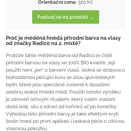
Orientační cena
: 320 Kč
Podívat se na produkt →
Proč je měděná hnědá přírodní barva na vlasy
od značky Radico na 2. místě?
Protože tahle měděná barva od Radico je čistě
přírodní barvou na vlasy ve 100% BIO kvalitě. Její
použití není „jen“ o barvení vlasů. Jedná se doslova o
blahodárnou pečující kúru se silou ajurvédských
bylin, které jsou speciálně zvolené k dosažení
odstínu lesklé hnědé mědi. Použití tohoto výrobku
je zároveň léčivým rituálem, který vašim vlasům
dodá lesk, sílu a zdraví od kořínků až po konečky.
Výhodou této přírodní barvy je také efektivní krytí
šedin hned po první aplikaci i laskavá péče o citlivou
vlasovou pokožku.