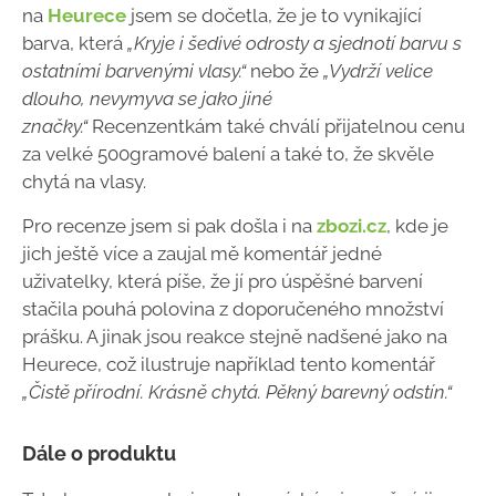
na
Heurece
jsem se dočetla, že je to vynikající
barva, která
„Kryje i šedivé odrosty a sjednotí barvu s
ostatními barvenými vlasy.“
nebo že
„Vydrží velice
dlouho, nevymyva se jako jiné
značky.“
Recenzentkám také chválí přijatelnou cenu
za velké 500gramové balení a také to, že skvěle
chytá na vlasy.
Pro recenze jsem si pak došla i na
zbozi.cz
, kde je
jich ještě více a zaujal mě komentář jedné
uživatelky, která píše, že jí pro úspěšné barvení
stačila pouhá polovina z doporučeného množství
prášku. A jinak jsou reakce stejně nadšené jako na
Heurece, což ilustruje například tento komentář
„Čistě přírodní. Krásně chytá. Pěkný barevný odstín.“
Dále o produktu