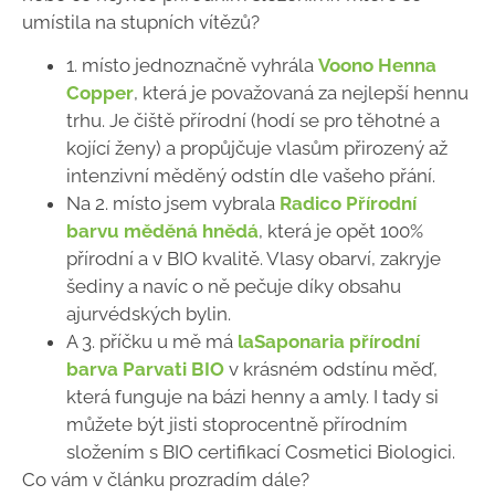
umístila na stupních vítězů?
1. místo jednoznačně vyhrála
Voono Henna
Copper
, která je považovaná za nejlepší hennu
trhu. Je čiště přírodní (hodí se pro těhotné a
kojící ženy) a propůjčuje vlasům přirozený až
intenzivní měděný odstín dle vašeho přání.
Na 2. místo jsem vybrala
Radico Přírodní
barvu měděná hnědá
, která je opět 100%
přírodní a v BIO kvalitě. Vlasy obarví, zakryje
šediny a navíc o ně pečuje díky obsahu
ajurvédských bylin.
A 3. příčku u mě má
laSaponaria přírodní
barva Parvati BIO
v krásném odstínu měď,
která funguje na bázi henny a amly. I tady si
můžete být jisti stoprocentně přírodním
složením s BIO certifikací Cosmetici Biologici.
Co vám v článku prozradím dále?