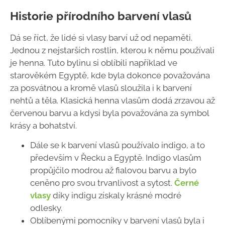
Historie přírodního barvení vlasů
Dá se říct, že lidé si vlasy barví už od nepaměti.
Jednou z nejstarších rostlin, kterou k němu používali
je henna. Tuto bylinu si oblíbili například ve
starověkém Egyptě, kde byla dokonce považována
za posvátnou a kromě vlasů sloužila i k barvení
nehtů a těla. Klasická henna vlasům dodá zrzavou až
červenou barvu a kdysi byla považována za symbol
krásy a bohatství.
Dále se k barvení vlasů používalo indigo, a to
především v Řecku a Egyptě. Indigo vlasům
propůjčilo modrou až fialovou barvu a bylo
ceněno pro svou trvanlivost a sytost.
Černé
vlasy
díky indigu získaly krásné modré
odlesky.
Oblíbenými pomocníky v barvení vlasů byla i