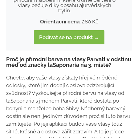
vlasy pečuje díky obsahu ajurvédských
bylin.
Orientační cena
: 280 Kč
Podívat se na produkt →
Proč je přírodní barva na vlasy Parvati v odstínu
měď od značky laSaponaria na 3. místě?
Chcete, aby vaše vlasy získaly hřejivé měděné
odlesky, které jim dodají doslova odzbrojující
svůdnost? Vyzkoušejte přírodní barvu na vlasy od
laSaponaria s jménem Parvati, které dostala po
bohyni a manželce boha Shivy. Nádherný barevný
odstín ale není jediným důvodem proč si tuto barvu
zamilujete. Po její aplikaci budou vaše vlasy totiž
silné, krásné a doslova zářit zdravím. A to je přece