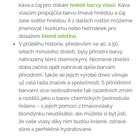
káva a čaj pro získání
hnědé barvy vlasů
. Káva
vlasům propůjčila barvu tmavě hnědou a čaj
zase světle hnědou. A z dalších rostlin můžeme
jmenovat i kurkumu nebo heřmánek pro
dosažení
blond odstínů
.
V průběhu historie, především ve 40. a 50.
letech minulého století, byly přírodní barvy
nahrazeny těmi chemickými. Nicméně dnešní
doba začíná opět nahrávat spíše barvám
přírodním, takže se jejich výrobě dnes věnuje
už celá řada značek a společností. S přírodními
barvami sice nedosáhnete tak razantních změn
a rozdílů jako u barev chemických (jednoduše
řešeno – s jejich pomocí z tmavovlásky
blondýnku neuděláte), ale můžete si být jistí,
že vaše vlasy díky nim budou krásné, zdravé,
silné a perfektně hydratované.