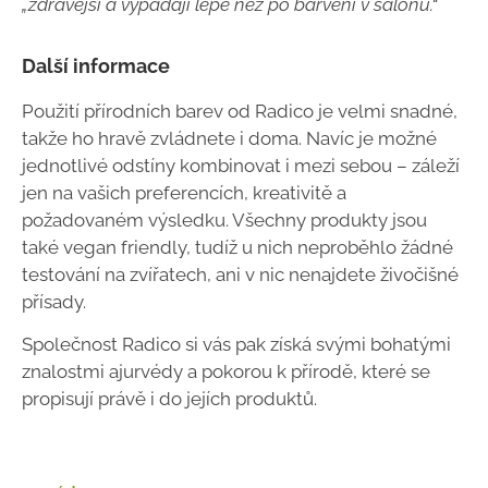
„zdravější a vypadají lépe než po barvení v salónu.“
Další informace
Použití přírodních barev od Radico je velmi snadné,
takže ho hravě zvládnete i doma. Navíc je možné
jednotlivé odstíny kombinovat i mezi sebou – záleží
jen na vašich preferencích, kreativitě a
požadovaném výsledku. Všechny produkty jsou
také vegan friendly, tudíž u nich neproběhlo žádné
testování na zvířatech, ani v nic nenajdete živočišné
přísady.
Společnost Radico si vás pak získá svými bohatými
znalostmi ajurvédy a pokorou k přírodě, které se
propisují právě i do jejích produktů.