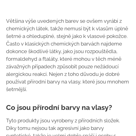
Většina výše uvedených barev se ovšem vyrábí z
chemických látek, takže nemusí být k vlasům úplně
šetrné a ohleduplné, stejně jako k vlasové pokožce.
Často v klasických chemických barvách najdeme
dokonce škodlivé látky, jako jsou rozpouštědla,
formaldehyd a ftaláty, které mohou v těch méně
závažných případech způsobit pouze nežádoucí
alergickou reakci. Nejen z toho důvodu je dobré
používat přírodní barvy na vlasy, které jsou mnohem
šetrnější.
Co jsou přírodní barvy na vlasy?
Tyto produkty jsou vyrobeny z přírodních složek.
Díky tomu nejsou tak agresivní jako barvy
syntetické, takže je velmi dobře snáší i osoby s