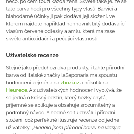
něco, po čem touží každá žena. Skvělé také je, že se
tato barva hodí pro všechny typy vlasů. Barvicí a
blahodárné účinky ji pak dodává její složení, ve
kterém najdete například hennovník bílý dodávající
vlasům červené odlesky a amlu, která má zase
skvělé antioxidační a pečující vlastnosti.
Uživatelské recenze
Stejně jako předchozí dva produkty, i tahle přírodní
barva od italské značky laSaponaria má spoustu
hodnocení zejména na
zbozi.cz
a několik na
Heurece
. A z uživatelských hodnocení vyplývá, že
se jedná o krásný odstín, který hezky chytá,
příjemně se aplikuje a obsahuje srozumitelný a
podrobný návod. A hodně se tu chválí i přírodní
složení, což perfektně ilustruje recenze od jedné
uživatelky:
„Hledala jsem přírodní barvu na vlasy a