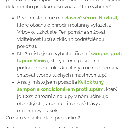
důkladného průzkumu srovnala. Které vyhrály?
První místo u mě má
vlasové sérum Navlasil
,
které obsahuje přírodní rostlinný výtažek z
Vrbovky úzkolisté. Ten pomáhá snižovat
viditelnost lupů a zklidnit podrážděnou
pokožku.
Na 2. místo jsem vybrala přírodní
šampon proti
lupům Venira
, který cíleně působí na
podrážděnou pokožku hlavy a účinně pomáhá
snižovat tvorbu suchých i mastných lupů.
A na 3. místo jsem posadila
Kvitok tuhý
šampon s kondicionérem proti lupům
, který
je 100% přírodní a na lupy v něm účinkuje
éterický olej z cedru, citronové trávy a
moringový prášek.
Co vám v článku dále prozradím?