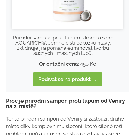
Přírodní šampon proti lupům s komplexem
AQUARICH®. Jemně čistí pokožku hlavy,
zklidňuje ji a pomáhá eliminovat tvorbu
suchých i mastných lupů.
Orientační cena
: 450 Kč
Podívat se na produkt →
Proč je přírodní šampon proti lupům od Veniry
na 2. místě?
Tento přírodní šampon od Veniry si zasloužil druhé
místo díky komplexnímu složení, které cíleně řeší
problém lupů a zároveň se stará o zdraví vlasové