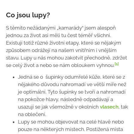
Co jsou lupy?
S těmito nežádanými „kamarády“ jsem alespoň
jednou za život asi měli tu čest téměř všichni.
Existují totiž různé životní etapy, které se nějakým
způsobem odrážejí na našem vnitřním i vnějším
stavu. Lupy u nás mohou zakotvit přechodně, zdržet
[1]
se celý život a nebo se nám obloukem vyhnou.
Jedná se o šupinky odumřelé kůže, které se z
nějakého důvodu nahromadí ve větší míře než
je optimální. Tyto šupinky se tvoří a nahromadí
na pokožce hlavy, následně odpadávají a
usazují se jak všemožně v okolních
vlasech
, tak
na oblečení.
Lupy se mohou objevovat na celé hlavě nebo
pouze na některých místech. Postižená místa