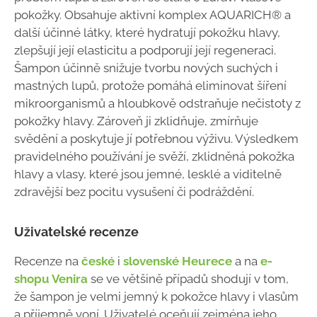
pokožky. Obsahuje aktivní komplex AQUARICH® a
další účinné látky, které hydratují pokožku hlavy,
zlepšují její elasticitu a podporují její regeneraci.
Šampon účinně snižuje tvorbu nových suchých i
mastných lupů, protože pomáhá eliminovat šíření
mikroorganismů a hloubkově odstraňuje nečistoty z
pokožky hlavy. Zároveň ji zklidňuje, zmírňuje
svědění a poskytuje jí potřebnou výživu. Výsledkem
pravidelného používání je svěží, zklidněná pokožka
hlavy a vlasy, které jsou jemné, lesklé a viditelně
zdravější bez pocitu vysušení či podráždění.
Uživatelské recenze
Recenze na
české
i
slovenské Heurece
a na
e-
shopu Venira
se ve většině případů shodují v tom,
že šampon je velmi jemný k pokožce hlavy i vlasům
a příjemně voní. Uživatelé oceňují zejména jeho