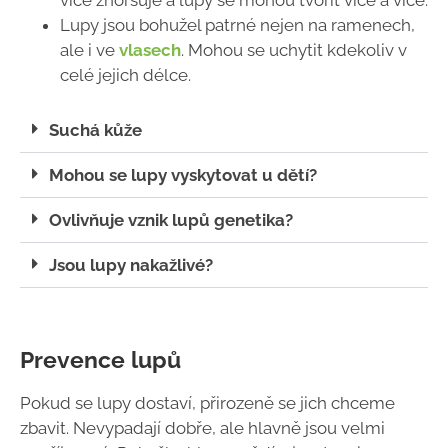
více zhoršuje a lupy se mohou tvořit více a více.
Lupy jsou bohužel patrné nejen na ramenech,
ale i ve
vlasech
. Mohou se uchytit kdekoliv v
celé jejich délce.
Suchá kůže
Mohou se lupy vyskytovat u dětí?
Ovlivňuje vznik lupů genetika?
Jsou lupy nakažlivé?
Prevence lupů
Pokud se lupy dostaví, přirozeně se jich chceme
zbavit. Nevypadají dobře, ale hlavně jsou velmi