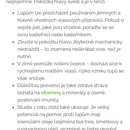
nepříjemné. Pokožka hlavy svědí a je v tenzi.
Lupům lze předcházet používáním jemných a
hlavně vhodných vlasových přípravků. Pokud si
nejste jisti, jaké jsou vhodné, poraďte se se
svou kadeřnici nebo kadeřníkem.
Zkuste si pokožku hlavu zbytečně mechanicky
nedráždit
–
to znamená neškrábat více, než je
nutné.
V zimě pomůže nošení čepice – dochází sice k
rychlejšímu maštění vlasů, riziko vzniku lupů se
však snižuje.
Důležitou prevencí je také zdravá strava,
bohatá na
vitamíny
a minerály a cílené
posilování imunity.
Studie z roku 2022 také ukazuje, že velký
potenciál na pomoc proti lupům mají
esenciální oleje (zejména tea tree, limetkový a
rozmarýnový olej), nicméně je třeba provést