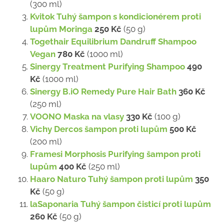
(300 ml)
Kvitok Tuhý šampon s kondicionérem proti
lupům Moringa
250 Kč
(50 g)
Togethair Equilibrium Dandruff Shampoo
Vegan
780 Kč
(1000 ml)
Sinergy Treatment Purifying Shampoo
490
Kč
(1000 ml)
Sinergy B.iO Remedy Pure Hair Bath
360 Kč
(250 ml)
VOONO Maska na vlasy
330 Kč
(100 g)
Vichy Dercos šampon proti lupům
500 Kč
(200 ml)
Framesi Morphosis Purifying šampon proti
lupům
400 Kč
(250 ml)
Haaro Naturo Tuhý šampon proti lupům
350
Kč
(50 g)
laSaponaria Tuhý šampon čisticí proti lupům
260 Kč
(50 g)