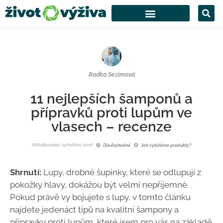
Radka Sezimová
11 nejlepších šamponů a
přípravků proti lupům ve
vlasech – recenze
Aktualizováno: 19 května, 2026
Důvěryhodné
Jak vybíráme produkty?
Shrnutí:
Lupy, drobné šupinky, které se odlupují z
pokožky hlavy, dokážou být velmi nepříjemné.
Pokud právě vy bojujete s lupy, v tomto článku
najdete jedenáct tipů na kvalitní šampony a
přípravky proti lupům, které jsem pro vás na základě