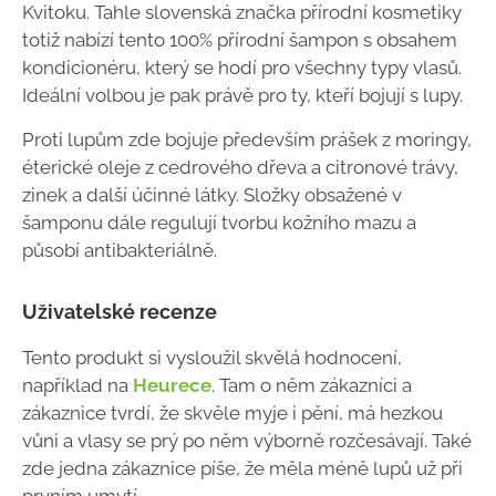
Kvitoku. Tahle slovenská značka přírodní kosmetiky
totiž nabízí tento 100% přírodní šampon s obsahem
kondicionéru, který se hodí pro všechny typy vlasů.
Ideální volbou je pak právě pro ty, kteří bojují s lupy.
Proti lupům zde bojuje především prášek z moringy,
éterické oleje z cedrového dřeva a citronové trávy,
zinek a další účinné látky. Složky obsažené v
šamponu dále regulují tvorbu kožního mazu a
působí antibakteriálně.
Uživatelské recenze
Tento produkt si vysloužil skvělá hodnocení,
například na
Heurece
. Tam o něm zákazníci a
zákaznice tvrdí, že skvěle myje i pění, má hezkou
vůni a vlasy se prý po něm výborně rozčesávají. Také
zde jedna zákaznice píše, že měla méně lupů už při
prvním umytí.