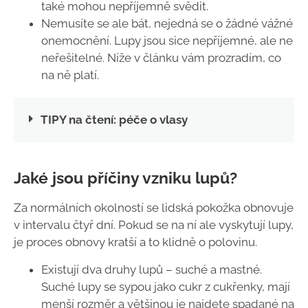
také mohou nepříjemně svědit.
Nemusíte se ale bát, nejedná se o žádné vážné
onemocnění. Lupy jsou sice nepříjemné, ale ne
neřešitelné. Níže v článku vám prozradím, co
na ně platí.
TIPY na čtení: péče o vlasy
Jaké jsou příčiny vzniku lupů?
Za normálních okolností se lidská pokožka obnovuje
v intervalu čtyř dní. Pokud se na ní ale vyskytují lupy,
je proces obnovy kratší a to klidně o polovinu.
Existují dva druhy lupů – suché a mastné.
Suché lupy se sypou jako cukr z cukřenky, mají
menší rozměr a většinou je najdete spadané na