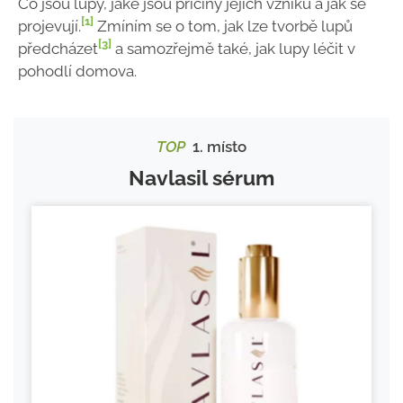
Co jsou lupy, jaké jsou příčiny jejich vzniku a jak se
[1]
projevují.
Zmíním se o tom, jak lze tvorbě lupů
[3]
předcházet
a samozřejmě také, jak lupy léčit v
pohodlí domova.
TOP
1. místo
Navlasil sérum