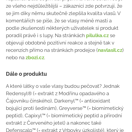
ze všeho nejdůležitější – zákazníci zde potvrzují, že
se jim díky němu skutečně zlepšila kvalita vlasů. V
komentářích se píše, že se vlasy méně mastí a
podle zkušeností některých uživatelek si produkt
poradil právě i s lupy. Na stránkách
pilulka.cz
se
objevují obdobně pozitivní reakce a stejně tak v
recenzích přímo na stránkách prodejce (
navlasil.cz
)
nebo na
zbozi.cz
.
Dále o produktu
A které látky o vaše vlasy budou pečovat? Jednak
Redensyl® (= extrakt z Modřínu opadavého a
Čajovníku čínského), Darkenyl™ (= antioxidant
bojující proti šedinám), Greyverse™ (= biomimetický
peptid), Capixyl™ (= biomimetický peptid a přírodní
extrakt z Červeného jetel) a nakonec také
Defenscalp™ (= extrakt z Vrbovky úzkolisté), který je