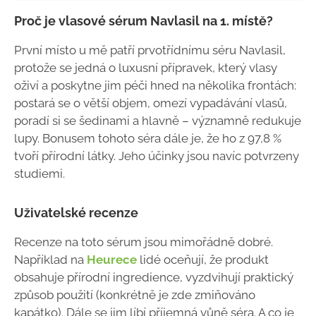
Proč je vlasové sérum Navlasil na 1. místě?
První místo u mě patří prvotřídnímu séru Navlasil,
protože se jedná o luxusní přípravek, který vlasy
oživí a poskytne jim péči hned na několika frontách:
postará se o větší objem, omezí vypadávání vlasů,
poradí si se šedinami a hlavně – významně redukuje
lupy. Bonusem tohoto séra dále je, že ho z 97,8 %
tvoří přírodní látky. Jeho účinky jsou navíc potvrzeny
studiemi.
Uživatelské recenze
Recenze na toto sérum jsou mimořádně dobré.
Například na
Heurece
lidé oceňují, že produkt
obsahuje přírodní ingredience, vyzdvihují praktický
způsob použití (konkrétně je zde zmiňováno
kapátko). Dále se jim líbí příjemná vůně séra. A co je