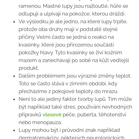
ramenou. Mastné lupy jsou nažloutlé, hůře se
odlupují a ulpívají na pokožce, kterou dráždí.
Ve výsledku je ale jedno, na které lupy trpíte,
protože oba druhy mají v podstatě stejné
příčiny. Velmi často se jedná o reakci na
kvasinky, které jsou přirozenou součástí
pokožky hlavy. Tyto kvasinky se živí kožním
mazem a zanechávají po sobě na kůži vedlejší
produkt.
Dalším problémem jsou výrazné změny teplot.
Toto se často stává v zimním období, kdy
přecházíme z pokojové teploty do mrazu.
Není to ale jediný faktor tvorby lupů. Tím může
být například také stres, používání nevhodných
přípravků
vlasové
péče, puberta, těhotenství
nebo menopauza.
Lupy mohou být i průvodní znak například
dermatomykózy, některých neurologických