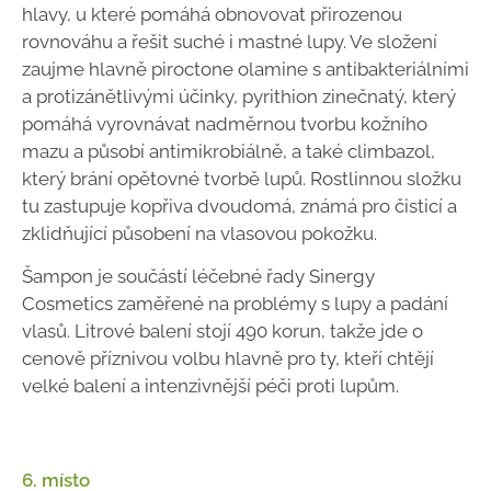
hlavy, u které pomáhá obnovovat přirozenou
rovnováhu a řešit suché i mastné lupy. Ve složení
zaujme hlavně piroctone olamine s antibakteriálními
a protizánětlivými účinky, pyrithion zinečnatý, který
pomáhá vyrovnávat nadměrnou tvorbu kožního
mazu a působí antimikrobiálně, a také climbazol,
který brání opětovné tvorbě lupů. Rostlinnou složku
tu zastupuje kopřiva dvoudomá, známá pro čisticí a
zklidňující působení na vlasovou pokožku.
Šampon je součástí léčebné řady Sinergy
Cosmetics zaměřené na problémy s lupy a padání
vlasů. Litrové balení stojí 490 korun, takže jde o
cenově příznivou volbu hlavně pro ty, kteří chtějí
velké balení a intenzivnější péči proti lupům.
6. místo