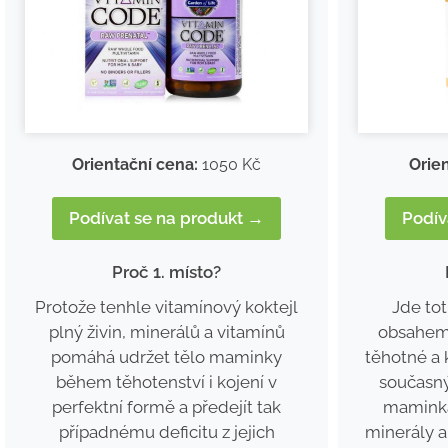
Orie
Orientační cena:
1050 Kč
Podív
Podívat se na produkt →
Proč 1. místo?
Jde tot
Protože tenhle vitamínový koktejl
obsahem 
plný živin, minerálů a vitamínů
těhotné a 
pomáhá udržet tělo maminky
současn
během těhotenství i kojení v
mamink
perfektní formě a předejít tak
minerály a
případnému deficitu z jejich