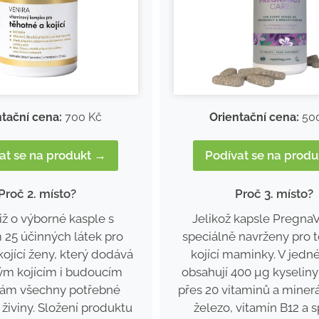
ntační cena:
700 Kč
Orientační cena:
50
at se na produkt →
Podívat se na prod
Proč 2. místo?
Proč 3. místo?
iž o výborné kasple s
Jelikož kapsle PregnaV
25 účinných látek pro
speciálně navrženy pro 
kojící ženy, který dodává
kojící maminky. V jedn
ým kojícím i budoucím
obsahují 400 µg kyseliny 
ám všechny potřebné
přes 20 vitaminů a minerá
 živiny. Složení produktu
železo, vitamín B12 a 