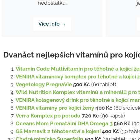
j
nedostatku.
Více info →
Dvanáct nejlepších vitamínů pro koj
Vitamin Code Multivitamín pro těhotné a kojící ž
VENIRA vitamínový komplex pro těhotné a kojící 
Vegetology PregnaVie
500 Kč
(60 tablet)
Wild Nutrition Komplex vitamínů a minerálů pro
VENIRA kolagenový drink pro těhotné a kojící ma
VENIRA vitamíny pro kojící ženy
400 Kč
(60 srdíček
Verra Komplex po porodu
720 Kč
(90 kapslí)
Oceans Mom Prenatální DHA Omega 3
560 Kč
(30 
GS Mamavit 2 těhotenství a kojení
400 Kč
(30 table
Chytré miminko Superfolin
500 Kč
(30 tablet + 30 k