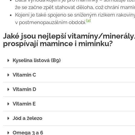
že se začne zpět stahovat děloha, což chrání mam
Kojení je také spojeno se sníženým rizikem rakovi
[2]
v postmenopauzálním období.
Jaké jsou nejlepší vitamíny/minerály
prospívají mamince i miminku?
Kyselina listová (B9)
Vitamin C
Vitamin D
Vitamin E
Jód a železo
Omega 3 a 6