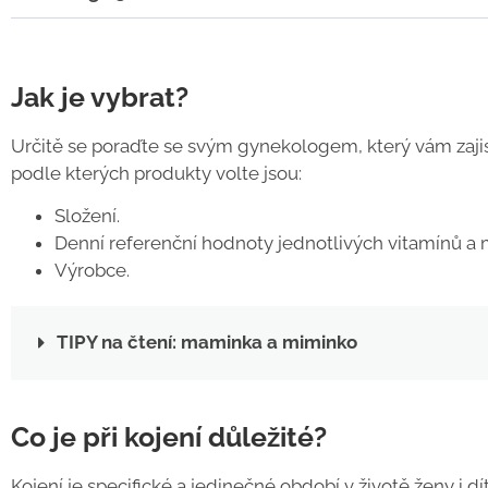
Jak je vybrat?
Určitě se poraďte se svým gynekologem, který vám zajisté
podle kterých produkty volte jsou:
Složení.
Denní referenční hodnoty jednotlivých vitamínů a 
Výrobce.
TIPY na čtení: maminka a miminko
Co je při kojení důležité?
Kojení je specifické a jedinečné období v životě ženy i d