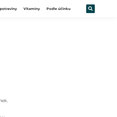
potraviny
Vitamíny
Podle účinku
nek,