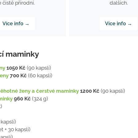
e čistě přírodní.
dalších.
Více info →
Více info →
ící maminky
eny
1050 Kč
(90 kapslí)
ženy
700 Kč
(60 kapslí)
 těhotné ženy a čerstvé maminky
1200 Kč
(90 kapslí)
minky
960 Kč
(324 g)
)
kapslí)
t + 30 kapslí)
apslí)