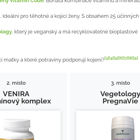
 ženy Vitamin Code
. Bohatá kombinace vitamínů a minerál
a
. Ideální pro těhotné a kojící ženy. S obsahem 25 účinných
ology
, který je veganský a má recyklovatelné bioplastové
[3]
[4]
[5]
[6]
[7]
[8]
[9]
í matky a které potraviny podporují kojení?
2. místo
3. místo
VENIRA
Vegetolog
mínový komplex
PregnaVie