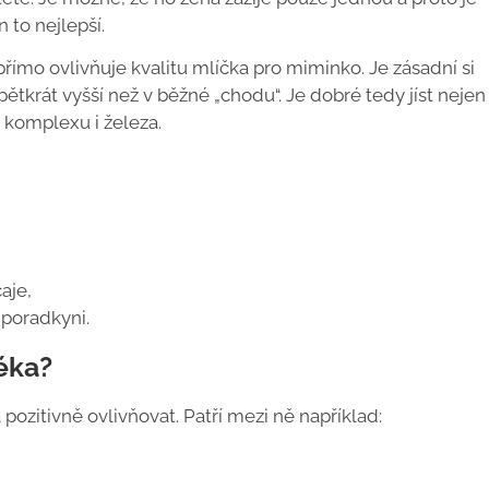
n to nejlepší.
přímo ovlivňuje kvalitu mlíčka pro miminko. Je zásadní si
ětkrát vyšší než v běžné „chodu“. Je dobré tedy jíst nejen
B komplexu i železa.
aje,
í poradkyni.
éka?
 pozitivně ovlivňovat. Patří mezi ně například: