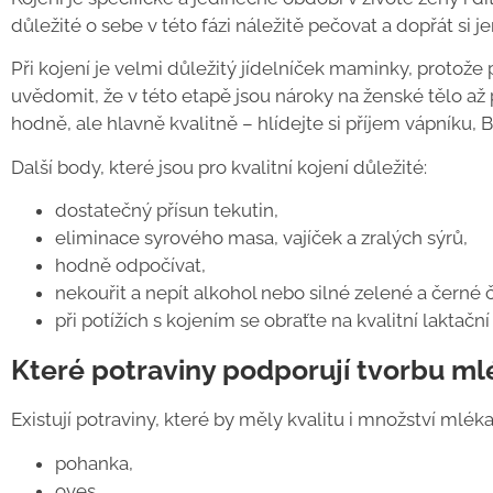
důležité o sebe v této fázi náležitě pečovat a dopřát si je
Při kojení je velmi důležitý jídelníček maminky, protože 
uvědomit, že v této etapě jsou nároky na ženské tělo až p
hodně, ale hlavně kvalitně – hlídejte si příjem vápníku, 
Další body, které jsou pro kvalitní kojení důležité:
dostatečný přísun tekutin,
eliminace syrového masa, vajíček a zralých sýrů,
hodně odpočívat,
nekouřit a nepít alkohol nebo silné zelené a černé č
při potížích s kojením se obraťte na kvalitní laktačn
Které potraviny podporují tvorbu ml
Existují potraviny, které by měly kvalitu i množství mléka
pohanka,
oves,