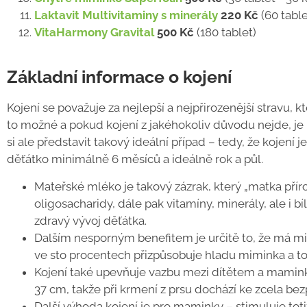
Laktavit Multivitaminy s minerály
220 Kč
(60 table
VitaHarmony Gravital
500 Kč
(180 tablet)
Základní informace o kojení
Kojení se považuje za nejlepší a nejpřirozenější stravu,
to možné a pokud kojení z jakéhokoliv důvodu nejde, je
si ale představit takový ideální případ – tedy, že kojení
děťátko minimálně 6 měsíců a ideálně rok a půl.
Mateřské mléko je takový zázrak, který „matka příroda
oligosacharidy, dále pak vitamíny, minerály, ale i 
zdravý vývoj děťátka.
Dalším nesporným benefitem je určitě to, že má mi
ve sto procentech přizpůsobuje hladu miminka a to
Kojení také upevňuje vazbu mezi dítětem a mamink
37 cm, takže při krmení z prsu dochází ke zcela bez
Další výhoda kojení je pro maminky – stimuluje toti