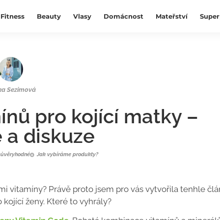
Fitness
Beauty
Vlasy
Domácnost
Mateřství
Super
ka Sezimová
ínů pro kojící matky –
 a diskuze
ůvěryhodné
Jak vybíráme produkty?
mi vitamíny? Právě proto jsem pro vás vytvořila tenhle člá
ojící ženy. Které to vyhrály?