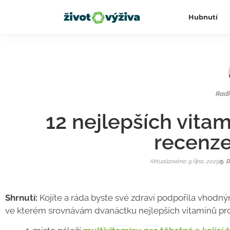
Hubnutí
Rad
12 nejlepších vitam
recenze
Aktualizováno: 9 října, 2025
D
Shrnutí:
Kojíte a ráda byste své zdraví podpořila vhodný
ve kterém srovnávám dvanáctku nejlepších vitamínů pro k