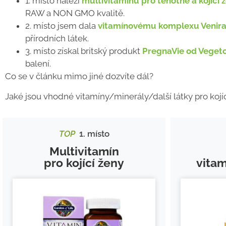
1. místo náleží
multivitamínu pro těhotné a kojící
RAW a NON GMO kvalitě.
2. místo jsem dala
vitamínovému komplexu Venir
přírodních látek.
3. místo získal britský produkt
PregnaVie od Veget
balení.
Co se v článku mimo jiné dozvíte dál?
Jaké jsou vhodné vitamíny/minerály/další látky pro kojíc
TOP
1. místo
Multivitamín
pro kojící ženy
vita