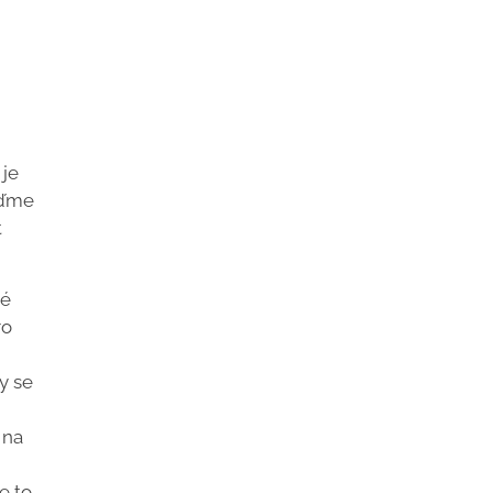
 je
ďme
t
ké
ro
y se
 na
e to,