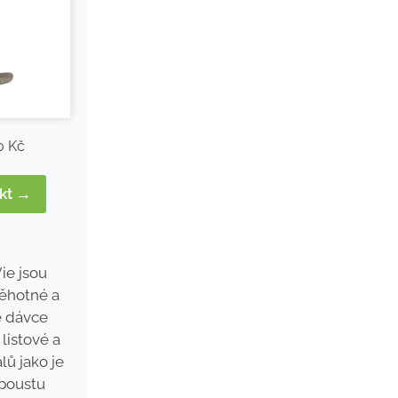
0 Kč
ukt →
ie jsou
těhotné a
é dávce
listové a
lů jako je
spoustu