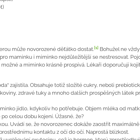
t)
[1]
 kterou může novorozené děťátko dostat.
Bohužel ne vždy
 pro maminku i miminko nejdůležitější se nestresovat.
Poj
 je možné a miminko krásně prospívá. Lékaři doporučují koji
“ zajistila. Obsahuje totiž složité cukry, neboli prebiotic
bílkoviny, zdravé tuky a mnoho dalších prospěšných látek p
minko jídlo, kdykoliv ho potřebuje. Objem mléka od matk
 po celou dobu kojení. Úžasné, že?
ou. Uvádí se, že novorozenec dokáže zaostřit maximálně
prostřednímu kontaktu z očí do očí. Naprostá blízkost.
ž uvolňování oxytocinu, což je hormon, který zprostředkuj