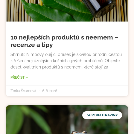
10 nejlepších produktů s neemem –
recenze a tipy
Shrnutí: Nimbový olej či prášek je skvělou přírodní cestou
k řešení nejrůznějších kožních i jiných problémů. Objevte
deset kvalitních produktů s neemem, které stojí za
PŘEČÍST »
Zorka Švarcová
6. 8. 2026
SUPERPOTRAVINY