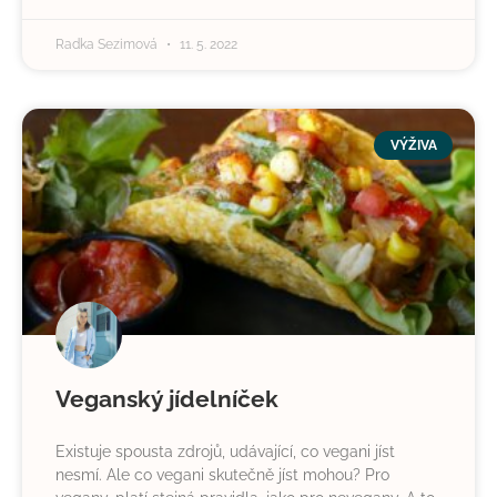
Radka Sezimová
11. 5. 2022
VÝŽIVA
Veganský jídelníček
Existuje spousta zdrojů, udávající, co vegani jíst
nesmí. Ale co vegani skutečně jíst mohou? Pro