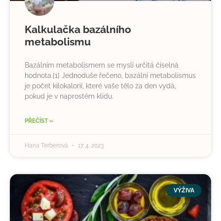
Kalkulačka bazálního
metabolismu
Bazálním metabolismem se myslí určitá číselná
hodnota.[1] Jednoduše řečeno, bazální metabolismus
je počet kilokalorií, které vaše tělo za den vydá,
pokud je v naprostém klidu.
PŘEČÍST »
Hana Terberová
17. 4. 2023
VÝŽIVA