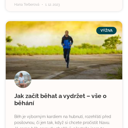
Hana Terberová
1. 12. 2023
VÝŽIVA
Jak začít běhat a vydržet – vše o
běhání
Běh je výborným kardiem na hubnutí, rozehřátí před
posilovnou, či jen tak, když si chcete pročistit hlavu.