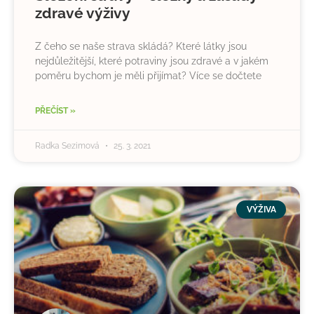
zdravé výživy
Z čeho se naše strava skládá? Které látky jsou
nejdůležitější, které potraviny jsou zdravé a v jakém
poměru bychom je měli přijímat? Více se dočtete
PŘEČÍST »
Radka Sezimová
25. 3. 2021
VÝŽIVA