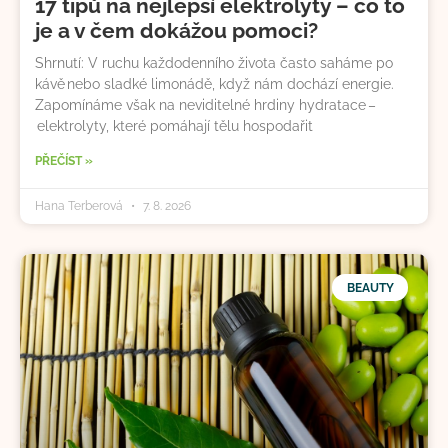
17 tipů na nejlepší elektrolyty – co to
je a v čem dokážou pomoci?
Shrnutí: V ruchu každodenního života často saháme po
kávě nebo sladké limonádě, když nám dochází energie.
Zapomínáme však na neviditelné hrdiny hydratace –
elektrolyty, které pomáhají tělu hospodařit
PŘEČÍST »
Hana Terberová
7. 8. 2026
BEAUTY