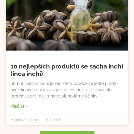
10 nejlepších produktů se sacha inchi
(inca inchi)
Shrnutí: Sacha Inchi je keř, který produkuje jedlé plody
hvězdicového tvaru a z jejich semínek se získává olej i
protein, které mají mnohé blahodárné účinky
PŘEČÍST »
Magda Arnoštová
6. 8. 2026