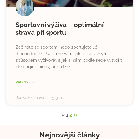
Sportovní výživa – optimální
strava při sportu
Začínáte se sportem, nebo sportujete už
dlouhodobě? Ukážeme vám, jak se správným
způsobem vyživovat a jak si sám podle sebe vytvořit
ideální jídelníček, pokud se
PŘEČÍST »
Radka Sezimová
25. 3. 2021
«
1
2
»
Nejnovější články