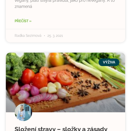
vegany, platí stejná pravidla, jako pro nevegany. A to
znamená
PŘEČÍST »
Radka Sezimová
25. 3. 2021
VÝŽIVA
Složení stravy – složky a zásady