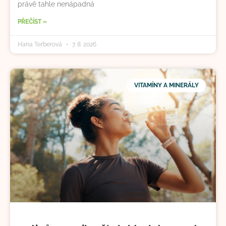
právě tahle nenápadná
PŘEČÍST »
Hana Terberová
7. 8. 2026
VITAMÍNY A MINERÁLY