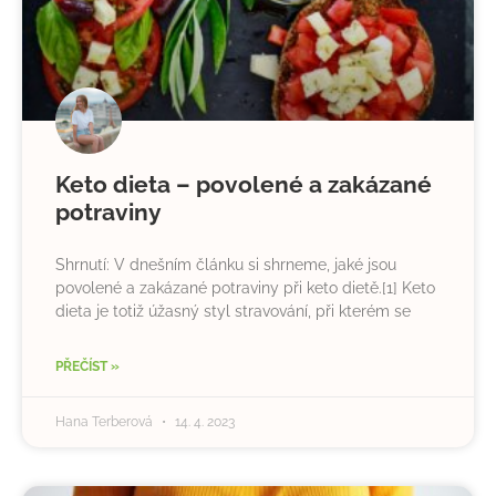
Keto dieta – povolené a zakázané
potraviny
Shrnutí: V dnešním článku si shrneme, jaké jsou
povolené a zakázané potraviny při keto dietě.[1] Keto
dieta je totiž úžasný styl stravování, při kterém se
PŘEČÍST »
Hana Terberová
14. 4. 2023