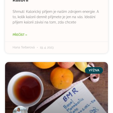
Shrnutí: Kalorický příjem je naším zdrojem energie. A
to, kolik kalorií denně přijmete je jen na vás. Ideální
příjem kalorií závisí na tom, zda chcete
PŘEČÍST »
Hana Terberová
19. 4. 2023
VÝŽIVA