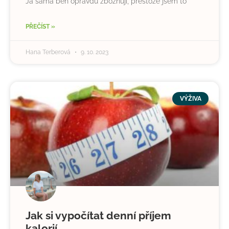
Já sama běh opravdu zbožňuji, přestože jsem to
PŘEČÍST »
Hana Terberová
9. 10. 2023
VÝŽIVA
Jak si vypočítat denní příjem
kalorií