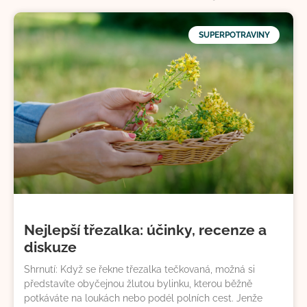
SUPERPOTRAVINY
Nejlepší třezalka: účinky, recenze a
diskuze
Shrnutí: Když se řekne třezalka tečkovaná, možná si
představíte obyčejnou žlutou bylinku, kterou běžně
potkáváte na loukách nebo podél polních cest. Jenže