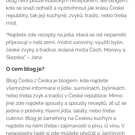
blog není pouze klasickým receptářem, ale blogem,
kde se snaží odhalit a vyzdvihnout jak krásu České
republiky, tak její kuchyně, zvyků, tradic, nebo třeba
míst.
“Najdete zde recepty na jídla, která se od nepaměti
připravují v naší zemi, místní suroviny, využití bylin,
české zvyky a tradice, krásná místa Čech, Moravy a
Slezska.” – Jana
O čem blog je?
Blog Češka z Česka je blogem, kde najdete
všemožné informace o jídle, surovinách, bylinkách,
nebo třeba zvyk a tradicí v České republice. Mimo
jiné zde najdete spousty a spousty receptů, ať už se
jedná o polévky, hlavní jídla, saláty, nebo třeba
cukroví. Blog je zaměřený na Českou kuchyni a
najdete na něm třeba i zajímavosti o pivu, či vínu. V
neposlední řadě si zde můžete přečíst o Jančiných