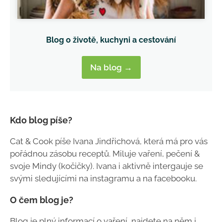
Blog o životě, kuchyni a cestování
Na blog →
Kdo blog píše?
Cat & Cook píše Ivana Jindřichová, která má pro vás
pořádnou zásobu receptů. Miluje vaření, pečení &
svoje Mindy (kočičky). Ivana i aktivně intergauje se
svými sledujícími na instagramu a na facebooku.
O čem blog je?
Blog je plný informací o vaření, najdete na něm i