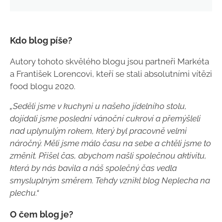
Kdo blog píše?
Autory tohoto skvělého blogu jsou partneři Markéta
a František Lorencovi, kteří se stali absolutními vítězi
food blogu 2020.
„Seděli jsme v kuchyni u našeho jídelního stolu,
dojídali jsme poslední vánoční cukroví a přemýšleli
nad uplynulým rokem, který byl pracovně velmi
náročný. Měli jsme málo času na sebe a chtěli jsme to
změnit. Přišel čas, abychom našli společnou aktivitu,
která by nás bavila a náš společný čas vedla
smysluplným směrem. Tehdy vznikl blog Neplecha na
plechu.“
O čem blog je?