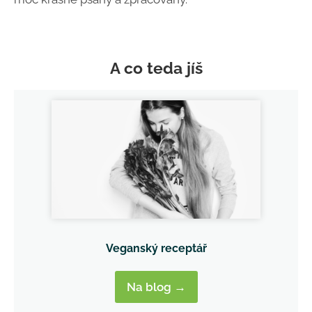
A co teda jíš
Veganský receptář
Na blog →