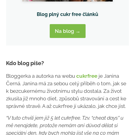
Blog plný cukr free článků
Na blog →
Kdo blog píše?
Bloggerka a autorka na webu
cukrfree
je Janina
Černá. Janina má za sebou celý příběh o tom, jak se
k bezcukernému životnímu stylu dostala. Za život
zkusila již mnoho diet, způsobů stravování a cest ke
správné stravě. A až cukrfree jí ukázalo, jak chce jíst.
“V tuto chvíli jem již 5 let cukrfree. Tzv. “cheat days” u
mě nenajdete, protože nemám ani důvod dělat si
speciální den, kdy bych mohla jíst vše na co mám