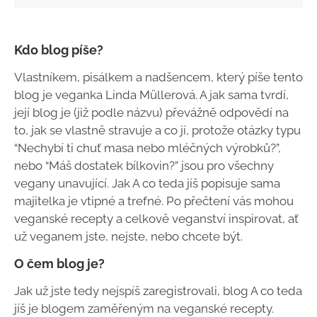
Kdo blog píše?
Vlastníkem, pisálkem a nadšencem, který píše tento
blog je veganka Linda Müllerová. A jak sama tvrdí,
její blog je (již podle názvu) převážně odpovědí na
to, jak se vlastně stravuje a co jí, protože otázky typu
“Nechybí ti chuť masa nebo mléčných výrobků?”,
nebo “Máš dostatek bílkovin?” jsou pro všechny
vegany unavující. Jak A co teda jíš popisuje sama
majitelka je vtipné a trefné. Po přečtení vás mohou
veganské recepty a celkově veganství inspirovat, ať
už veganem jste, nejste, nebo chcete být.
O čem blog je?
Jak už jste tedy nejspíš zaregistrovali, blog A co teda
jíš je blogem zaměřeným na veganské recepty.