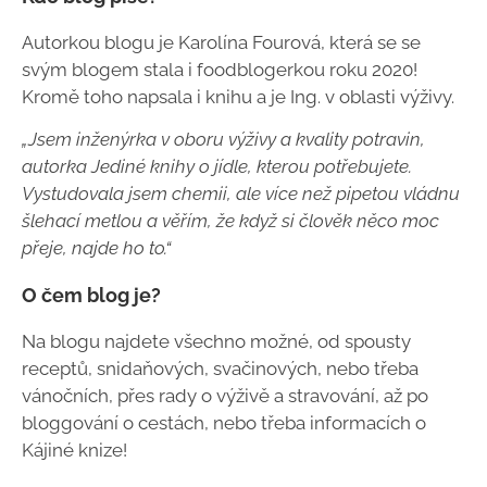
Autorkou blogu je Karolína Fourová, která se se
svým blogem stala i foodblogerkou roku 2020!
Kromě toho napsala i knihu a je Ing. v oblasti výživy.
„Jsem inženýrka v oboru výživy a kvality potravin,
autorka Jediné knihy o jídle, kterou potřebujete.
Vystudovala jsem chemii, ale více než pipetou vládnu
šlehací metlou a věřím, že když si člověk něco moc
přeje, najde ho to.“
O čem blog je?
Na blogu najdete všechno možné, od spousty
receptů, snidaňových, svačinových, nebo třeba
vánočních, přes rady o výživě a stravování, až po
bloggování o cestách, nebo třeba informacích o
Kájiné knize!