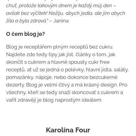
chuť, protože takovým dnem je každý můj den –
avšak bez výčitek! Nežiju, abych jedla, ale jím abych
žila a byla zdravá.”
– Janina
O čem blog je?
Blog je receptářem plným receptů bez cukru.
Najdete zde tedy tipy jak jíst, články o tom, jak
skončit s cukrem a hlavně spousty cukr free
receptů, ať už se jedná o polévky, hlavní jídla, saláty,
pomazánky, nápoje, nebo dokonce bezcukerné
dezerty. Blog je velmi čtivý a má krásný design. Pro
všechny, kteří se tedy snaží skoncovat s cukrem a
vařit zdravěji je blog naprostým ideálem.
Karolína Four