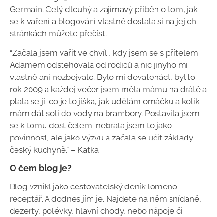
Germain. Celý dlouhý a zajímavý příběh o tom, jak
se k vaření a blogování vlastně dostala si na jejích
stránkách můžete přečíst.
“Začala jsem vařit ve chvíli, kdy jsem se s přítelem
Adamem odstěhovala od rodičů a nic jinýho mi
vlastně ani nezbejvalo. Bylo mi devatenáct, byl to
rok 2009 a každej večer jsem měla mámu na drátě a
ptala se jí, co je to jíška, jak udělám omáčku a kolik
mám dát soli do vody na brambory. Postavila jsem
se k tomu dost čelem, nebrala jsem to jako
povinnost, ale jako výzvu a začala se učit základy
český kuchyně.” – Katka
O čem blog je?
Blog vznikl jako cestovatelský deník lomeno
receptář. A dodnes jím je. Najdete na něm snídaně,
dezerty, polévky, hlavní chody, nebo nápoje či