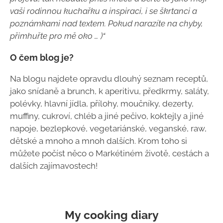
vaši rodinnou kuchařku a inspiraci, i se škrtanci a
poznámkami nad textem. Pokud narazíte na chyby,
přimhuřte pro mě oko … )“
O čem blog je?
Na blogu najdete opravdu dlouhý seznam receptů,
jako snídaně a brunch, k aperitivu, předkrmy, saláty,
polévky, hlavní jídla, přílohy, moučníky, dezerty,
muffiny, cukroví, chléb a jiné pečivo, koktejly a jiné
napoje, bezlepkové, vegetariánské, veganské, raw,
dětské a mnoho a mnoh dalších. Krom toho si
můžete počíst něco o Markétiném životě, cestách a
dalších zajímavostech!
My cooking diary