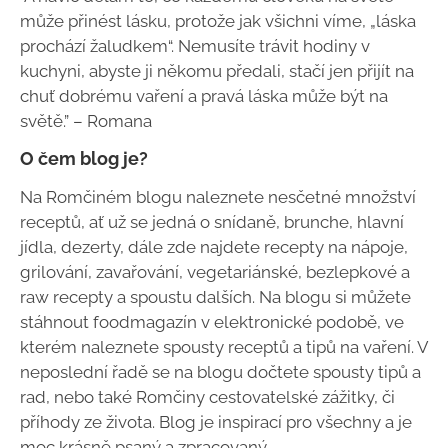
může přinést lásku, protože jak všichni víme, „láska
prochází žaludkem“. Nemusíte trávit hodiny v
kuchyni, abyste ji někomu předali, stačí jen přijít na
chuť dobrému vaření a pravá láska může být na
světě.” – Romana
O čem blog je?
Na Romčiném blogu naleznete nesčetné množství
receptů, ať už se jedná o snídaně, brunche, hlavní
jídla, dezerty, dále zde najdete recepty na nápoje,
grilování, zavařování, vegetariánské, bezlepkové a
raw recepty a spoustu dalších. Na blogu si můžete
stáhnout foodmagazín v elektronické podobě, ve
kterém naleznete spousty receptů a tipů na vaření. V
neposlední řadě se na blogu dočtete spousty tipů a
rad, nebo také Romčiny cestovatelské zážitky, či
příhody ze života. Blog je inspirací pro všechny a je
moc krásně psaný a zpracovaný.