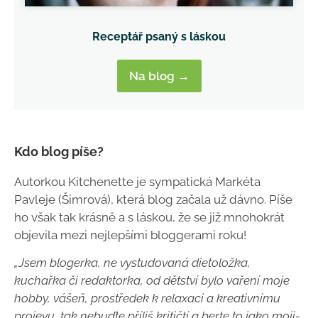
Receptář psaný s láskou
Na blog →
Kdo blog píše?
Autorkou Kitchenette je sympatická Markéta
Pavleje (Šimrová), která blog začala už dávno. Píše
ho však tak krásně a s láskou, že se již mnohokrát
objevila mezi nejlepšími bloggerami roku!
„Jsem blogerka, ne vystudovaná dietoložka,
kuchařka či redaktorka, od dětství bylo vaření moje
hobby, vášeň, prostředek k relaxaci a kreativnímu
projevu, tak nebuďte příliš kritičtí a berte to jako moji-