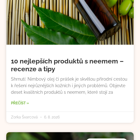
10 nejlepších produktů s neemem –
recenze a tipy
Shrnutí: Nimbový olej či prášek je skvělou přírodní cestou
k řešení nejrůznějších kožních i jiných problémů. Objevte
deset kvalitních produktů s neemem, které stojí za
PŘEČÍST »
Zorka Švarcová
6. 8. 2026