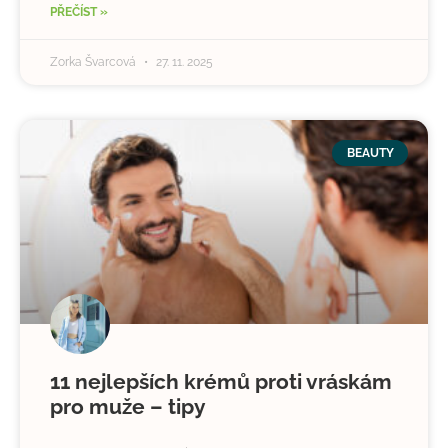
PŘEČÍST »
Zorka Švarcová
27. 11. 2025
BEAUTY
11 nejlepších krémů proti vráskám
pro muže – tipy