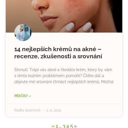
14 nejlepších krémů na akné –
recenze, zkušenosti a srovnání
Shrnutí: Trápí vás akné a hledáte krém, který by vám
s tímto kožním problémem pomohl? Čtěte dál a
objevte mé srovnání čtrnáct nejlepších krémů. Možná
PŘEČÍST »
Radka Sezimová
3. 11. 2025
«
1
…
3
4
5
»