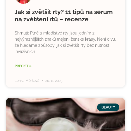
Jak si zvětšit rty? 11 tipů na sérum
na zvětšení rtů – recenze
Shrnutí: Plné a mladistvé rty jsou jedním z
nejvýraznějších znaků (nejen) ženské krásy. Není divu,
že hledáme způsoby, jak si zvětšit rty bez nutnosti
invazivních
PŘEČÍST »
Lenka Měrková
20. 11. 2025
BEAUTY