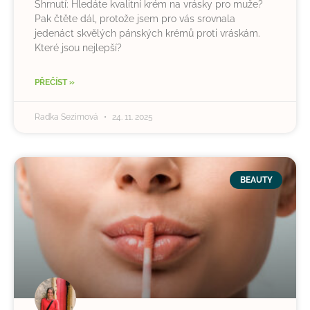
Shrnutí: Hledáte kvalitní krém na vrásky pro muže?
Pak čtěte dál, protože jsem pro vás srovnala
jedenáct skvělých pánských krémů proti vráskám.
Které jsou nejlepší?
PŘEČÍST »
Radka Sezimová
24. 11. 2025
BEAUTY