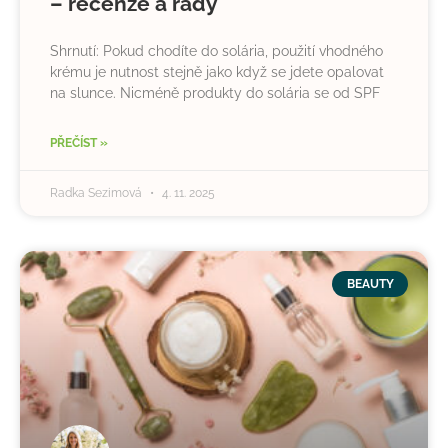
– recenze a rady
Shrnutí: Pokud chodíte do solária, použití vhodného
krému je nutnost stejně jako když se jdete opalovat
na slunce. Nicméně produkty do solária se od SPF
PŘEČÍST »
Radka Sezimová
4. 11. 2025
BEAUTY