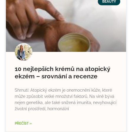
BEAUTY
10 nejlepších krémů na atopický
ekzém – srovnání a recenze
Shrnutí: Atopický ekzém je onemocnění kůže, které
může způsobit velké množství faktorů. Na vině bývá
nejen genetika, ale také snížená imunita, nevyhovující
životní prostředí, hormonální
PŘEČÍST »