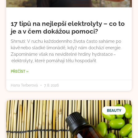
17 tipů na nejlepší elektrolyty – co to
je a v čem dokážou pomoci?
Shrnutí: V ruchu každodenního života často saháme po
kávě nebo sladké limonádě, když nám dochází energie.
Zapomínáme však na neviditelné hrdiny hydratace –
elektrolyty, které pomáhají tělu hospodařit
PŘEČÍST »
Hana Terberová
7. 8. 2026
BEAUTY