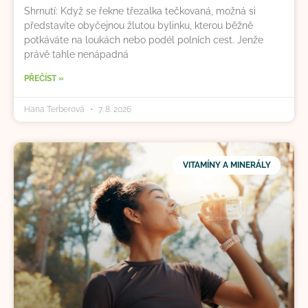
Shrnutí: Když se řekne třezalka tečkovaná, možná si
představíte obyčejnou žlutou bylinku, kterou běžně
potkáváte na loukách nebo podél polních cest. Jenže
právě tahle nenápadná
PŘEČÍST »
Hana Terberová
7. 8. 2026
VITAMÍNY A MINERÁLY