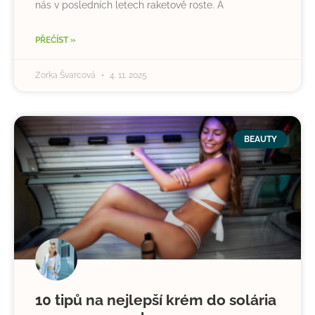
nás v posledních letech raketově roste. A
PŘEČÍST »
Zorka Švarcová
4. 11. 2025
BEAUTY
10 tipů na nejlepší krém do solária