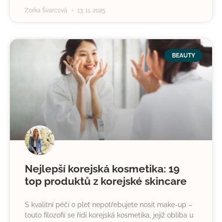
Zorka Švarcová
13. 11. 2025
BEAUTY
Nejlepší korejská kosmetika: 19
top produktů z korejské skincare
S kvalitní péčí o pleť nepotřebujete nosit make-up –
touto filozofií se řídí korejská kosmetika, jejíž obliba u