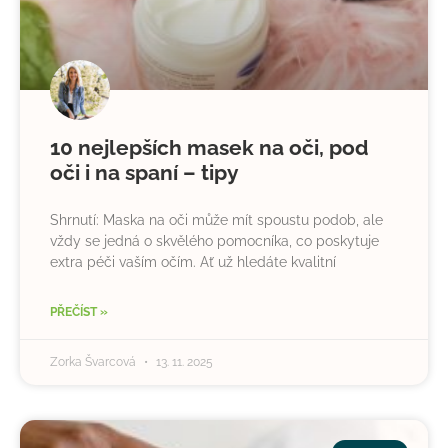
10 nejlepších masek na oči, pod
oči i na spaní – tipy
Shrnutí: Maska na oči může mít spoustu podob, ale
vždy se jedná o skvělého pomocníka, co poskytuje
extra péči vaším očím. Ať už hledáte kvalitní
PŘEČÍST »
Zorka Švarcová
13. 11. 2025