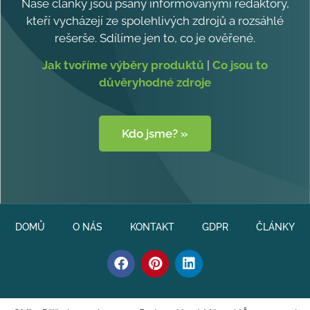
Naše články jsou psány informovanými redaktory,
kteří vycházejí ze spolehlivých zdrojů a rozsáhlé
rešerše. Sdílíme jen to, co je ověřené.
Jak tvoříme výběry produktů
|
Co jsou to
důvěryhodné zdroje
Kdo jsme? »
DOMŮ
O NÁS
KONTAKT
GDPR
ČLÁNKY