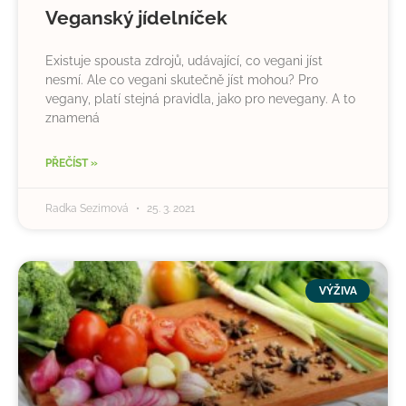
Veganský jídelníček
Existuje spousta zdrojů, udávající, co vegani jíst
nesmí. Ale co vegani skutečně jíst mohou? Pro
vegany, platí stejná pravidla, jako pro nevegany. A to
znamená
PŘEČÍST »
Radka Sezimová
25. 3. 2021
VÝŽIVA