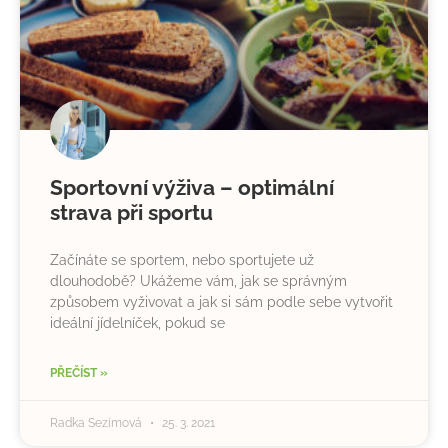
Sportovní výživa – optimální
strava při sportu
Začínáte se sportem, nebo sportujete už
dlouhodobě? Ukážeme vám, jak se správným
způsobem vyživovat a jak si sám podle sebe vytvořit
ideální jídelníček, pokud se
PŘEČÍST »
Radka Sezimová
25. 3. 2021