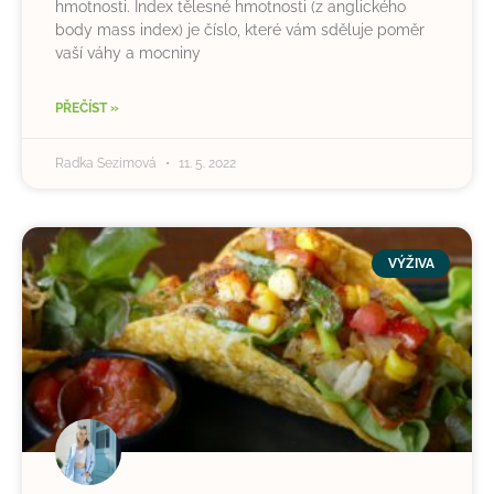
hmotnosti. Index tělesné hmotnosti (z anglického
body mass index) je číslo, které vám sděluje poměr
vaší váhy a mocniny
PŘEČÍST »
Radka Sezimová
11. 5. 2022
VÝŽIVA