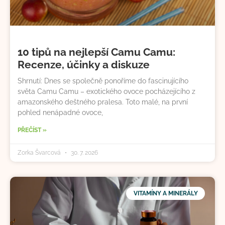
10 tipů na nejlepší Camu Camu:
Recenze, účinky a diskuze
Shrnutí: Dnes se společně ponoříme do fascinujícího
světa Camu Camu – exotického ovoce pocházejícího z
amazonského deštného pralesa. Toto malé, na první
pohled nenápadné ovoce,
PŘEČÍST »
Zorka Švarcová
30. 7. 2026
VITAMÍNY A MINERÁLY