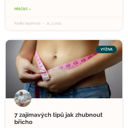
PŘEČÍST »
Radka Sezimová
25. 3. 2021
VÝŽIVA
7 zajímavých tipů jak zhubnout
břicho