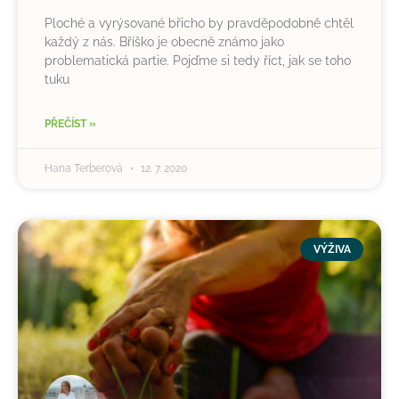
Ploché a vyrýsované břicho by pravděpodobně chtěl
každý z nás. Bříško je obecně známo jako
problematická partie. Pojďme si tedy říct, jak se toho
tuku
PŘEČÍST »
Hana Terberová
12. 7. 2020
VÝŽIVA