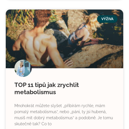
VÝŽIVA
TOP 11 tipů jak zrychlit
metabolismus
Mnohokrát můžete slyšet „přibírám rychle, mám
pomalý metabolismus“, nebo „páni, ty jsi hubená,
musíš mít dobrý metabolismus“ a podobně. Je tomu
skutečně tak? Co to