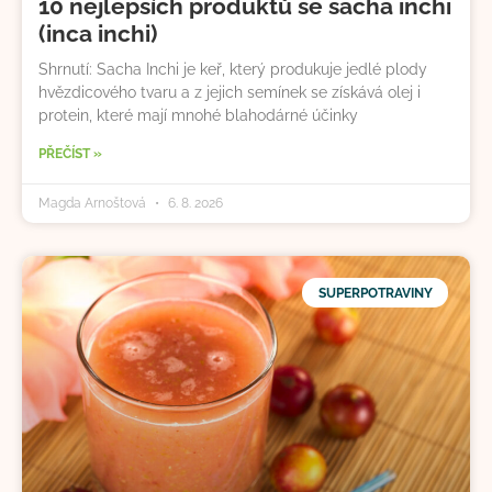
10 nejlepších produktů se sacha inchi
(inca inchi)
Shrnutí: Sacha Inchi je keř, který produkuje jedlé plody
hvězdicového tvaru a z jejich semínek se získává olej i
protein, které mají mnohé blahodárné účinky
PŘEČÍST »
Magda Arnoštová
6. 8. 2026
SUPERPOTRAVINY