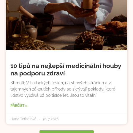
10 tipů na nejlepší medicinální houby
na podporu zdraví
Shrnutí: V hlubokých lesích, na stinných stráních a v
tajemných zákoutích přírody se skrývají poklady, které
lidstvo využívá už po tisíce let. Jsou to vitální
PŘEČÍST »
Hana Terberová
30. 7. 2026