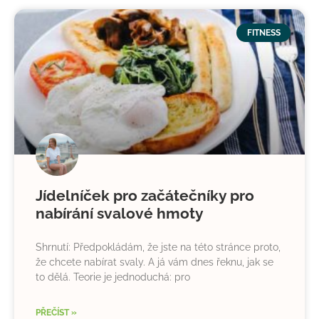
FITNESS
Jídelníček pro začátečníky pro
nabírání svalové hmoty
Shrnutí: Předpokládám, že jste na této stránce proto,
že chcete nabírat svaly. A já vám dnes řeknu, jak se
to dělá. Teorie je jednoduchá: pro
PŘEČÍST »