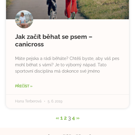
Jak začít běhat se psem –
canicross
Máte pejska a rádi běháte? Chtěli byste, aby váš pes
mohl běhat s vámi? Je to výborný nápad. Tato
sportovní disciplína má dokonce své jméno
PŘEČÍST »
Hana Terberová
5. 6. 2019
«
1
2
3
4
»