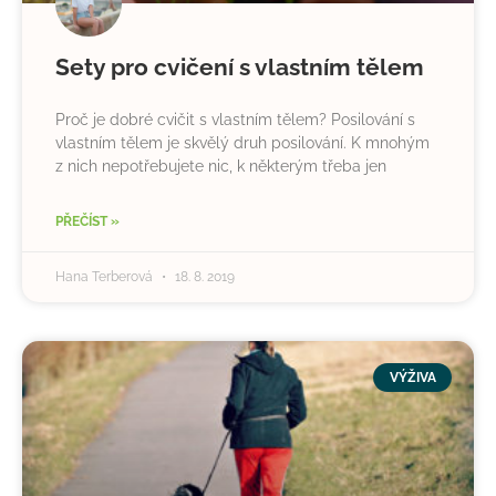
Sety pro cvičení s vlastním tělem
Proč je dobré cvičit s vlastním tělem? Posilování s
vlastním tělem je skvělý druh posilování. K mnohým
z nich nepotřebujete nic, k některým třeba jen
PŘEČÍST »
Hana Terberová
18. 8. 2019
VÝŽIVA