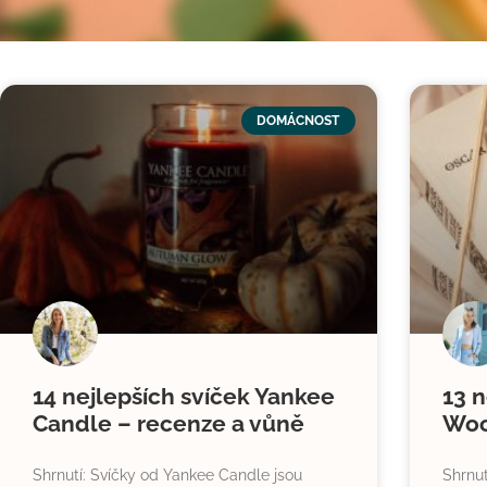
DOMÁCNOST
14 nejlepších svíček Yankee
13 n
Candle – recenze a vůně
Woo
Shrnutí: Svíčky od Yankee Candle jsou
Shrnut