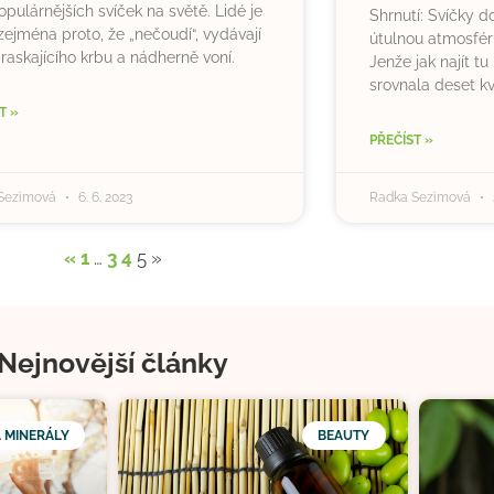
opulárnějších svíček na světě. Lidé je
Shrnutí: Svíčky d
 zejména proto, že „nečoudí“, vydávají
útulnou atmosféru
raskajícího krbu a nádherně voní.
Jenže jak najít t
srovnala deset kv
T »
PŘEČÍST »
Sezimová
6. 6. 2023
Radka Sezimová
«
1
…
3
4
5
»
Nejnovější články
A MINERÁLY
BEAUTY