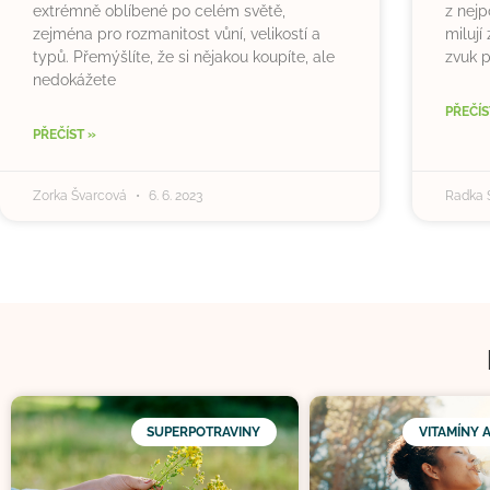
extrémně oblíbené po celém světě,
z nejp
zejména pro rozmanitost vůní, velikostí a
milují
typů. Přemýšlíte, že si nějakou koupíte, ale
zvuk p
nedokážete
PŘEČÍS
PŘEČÍST »
Zorka Švarcová
6. 6. 2023
Radka 
SUPERPOTRAVINY
VITAMÍNY 