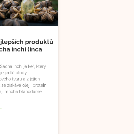
jlepších produktů
cha inchi (inca
)
 Sacha Inchi je keř, který
je jedlé plody
vého tvaru a z jejich
se získává olej i protein,
ají mnohé blahodárné
»