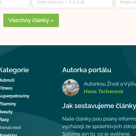
26
Zorka Švarcová
6. 8. 2026
Magda A
Všechny články »
Kategorie
Autorka portálu
Hubnutí
Autorkou Život a Výživ
Fitness
Hana Terberová
Superpotraviny
Vitamíny
Jak sestavujeme článk
Beauty
Naše články jsou psány informo
Vlasy
vycházejí ze spolehlivých zdroj
Domácnost
Sdílíme jen to, co je ověřené.
Mateřství