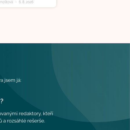
rnoštová
6. 8. 2026
a jsem já:
y?
vanými redaktory, kteří
ů a rozsáhlé rešerše.