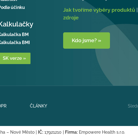
Podle účinku
Jak tvoříme výběry produktů
zdroje
Kalkulačky
Kalkulačka BM
Kdo jsme? »
Kalkulačka BMI
SK verze »
Sledu
DPR
ČLÁNKY
aha – Nové Město |
IČ:
17921210 |
Firma:
Empowere Health s.r.o.