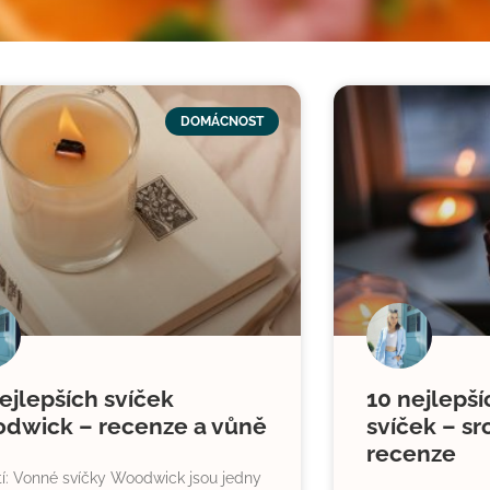
DOMÁCNOST
ejlepších svíček
10 nejlepš
dwick – recenze a vůně
svíček – sr
recenze
í: Vonné svíčky Woodwick jsou jedny