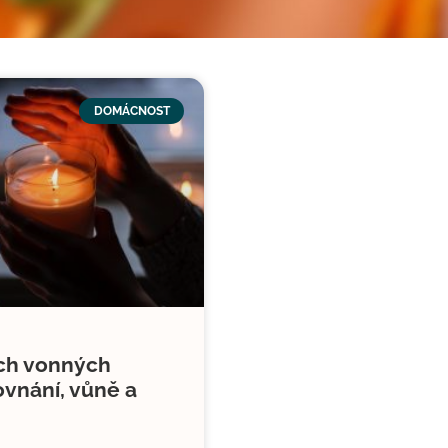
DOMÁCNOST
ích vonných
ovnání, vůně a