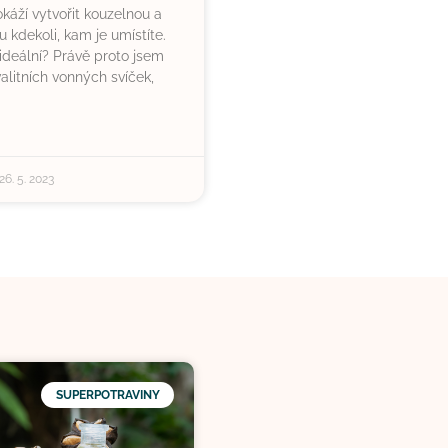
okáží vytvořit kouzelnou a
 kdekoli, kam je umístíte.
u ideální? Právě proto jsem
alitních vonných svíček,
26. 5. 2023
SUPERPOTRAVINY