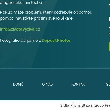
diagnostiku, ani léčbu.
Pokud máte problém, který potřebuje odbornou
pomoc, navštivte prosím svého lékaře.
info@zivotavyziva.cz
Fotografie čerpáme z
DepositPhotos
DOMŮ
O NÁS
KONTAKT
G
Sídlo:
Příčná 1892/4, 11000 Pr