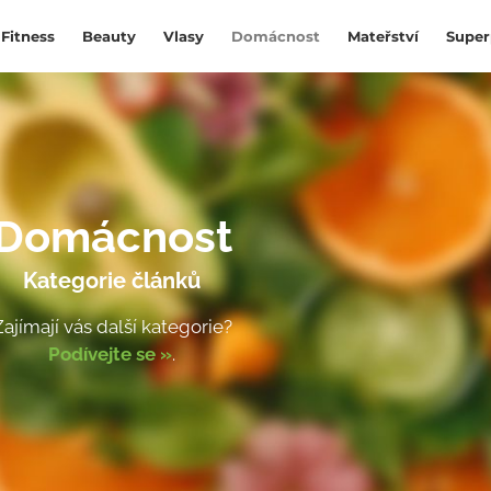
Fitness
Beauty
Vlasy
Domácnost
Mateřství
Super
Domácnost
Kategorie článků
Zajímají vás další kategorie?
Podívejte se »
.