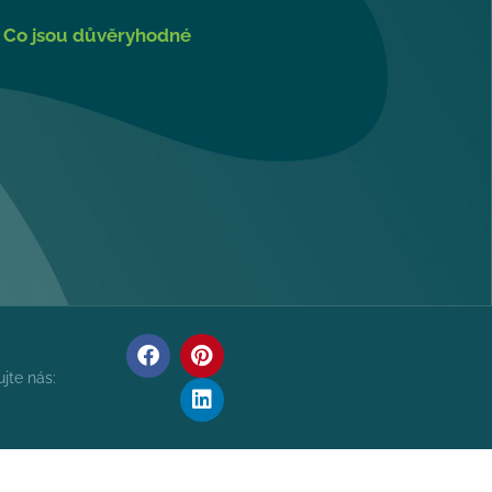
|
Co jsou důvěryhodné
jte nás: