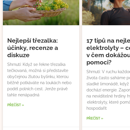
Nejlepší třezalka:
17 tipů na nejl
účinky, recenze a
elektrolyty – co
diskuze
v čem dokážo
pomoci?
Shrnutí: Když se řekne třezalka
tečkovaná, možná si představíte
Shrnutí: V ruchu každ
obyčejnou žlutou bylinku, kterou
života často saháme p
běžně potkáváte na loukách nebo
sladké limonádě, když
podél polních cest. Jenže právě
dochází energie. Zap
tahle nenápadná
na neviditelné hrdiny 
elektrolyty, které pomá
PŘEČÍST »
hospodařit
PŘEČÍST »