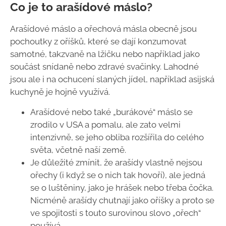
Co je to arašídové máslo?
Arašídové máslo a ořechová másla obecně jsou
pochoutky z oříšků, které se dají konzumovat
samotné, takzvaně na lžičku nebo například jako
součást snídaně nebo zdravé svačinky. Lahodné
jsou ale i na ochucení slaných jídel, například asijská
kuchyně je hojně využívá.
Arašídové nebo také „burákové“ máslo se
zrodilo v USA a pomalu, ale zato velmi
intenzivně, se jeho obliba rozšířila do celého
světa, včetně naší země.
Je důležité zmínit, že arašídy vlastně nejsou
ořechy (i když se o nich tak hovoří), ale jedná
se o luštěniny, jako je hrášek nebo třeba čočka.
Nicméně arašídy chutnají jako oříšky a proto se
ve spojitosti s touto surovinou slovo „ořech“
používá.