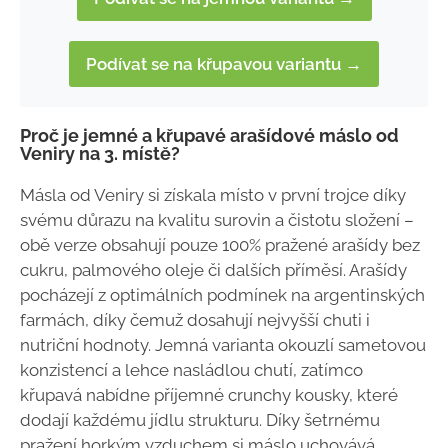
Podívat se na křupavou variantu →
Proč je jemné a křupavé arašídové máslo od
Veniry na 3. místě?
Másla od Veniry si získala místo v první trojce díky
svému důrazu na kvalitu surovin a čistotu složení –
obě verze obsahují pouze 100% pražené arašídy bez
cukru, palmového oleje či dalších příměsí. Arašídy
pocházejí z optimálních podmínek na argentinských
farmách, díky čemuž dosahují nejvyšší chuti i
nutriční hodnoty. Jemná varianta okouzlí sametovou
konzistencí a lehce nasládlou chutí, zatímco
křupavá nabídne příjemné crunchy kousky, které
dodají každému jídlu strukturu. Díky šetrnému
pražení horkým vzduchem si máslo uchovává