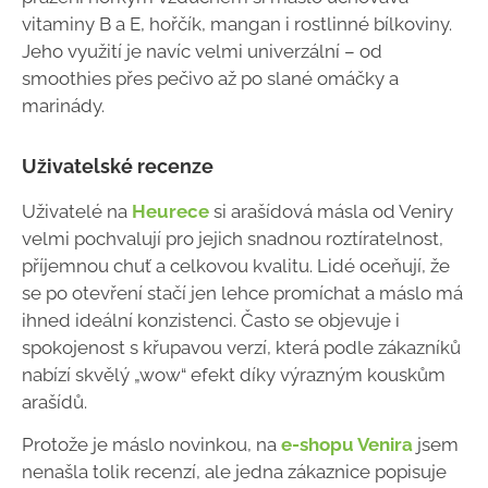
vitaminy B a E, hořčík, mangan i rostlinné bílkoviny.
Jeho využití je navíc velmi univerzální – od
smoothies přes pečivo až po slané omáčky a
marinády.
Uživatelské recenze
Uživatelé na
Heurece
si arašídová másla od Veniry
velmi pochvalují pro jejich snadnou roztíratelnost,
příjemnou chuť a celkovou kvalitu. Lidé oceňují, že
se po otevření stačí jen lehce promíchat a máslo má
ihned ideální konzistenci. Často se objevuje i
spokojenost s křupavou verzí, která podle zákazníků
nabízí skvělý „wow“ efekt díky výrazným kouskům
arašídů.
Protože je máslo novinkou, na
e-shopu Venira
jsem
nenašla tolik recenzí, ale jedna zákaznice popisuje