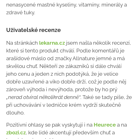
nenasycené mastné kyseliny, vitamíny, minerály a
zdravé tuky.
Uživatelské recenze
Na stránkách
lekarna.cz
jsem našla několik recenzí,
které si tento produkt chválí. Podle komentářů je
arašídové máslo od značky Allnature jemné a má
skvělou chuť. Někteří ze zákazníků si dále chválí
jeho cenu a jeden z nich podotýká, že je velice
dobře uzavřené a víko dobře drží, což je podle něj
zároveň výhoda i nevýhoda, protože by ho prý
„nerad otvíral několikrát denně“
. Také se tady píše, že
při uchovávání v ledničce krém vydrží skutečně
dlouho.
Pozitivní ohlasy se pak vyskytují i na
Heurece
a na
zbozi.cz
, kde lidé akcentují především chuť a