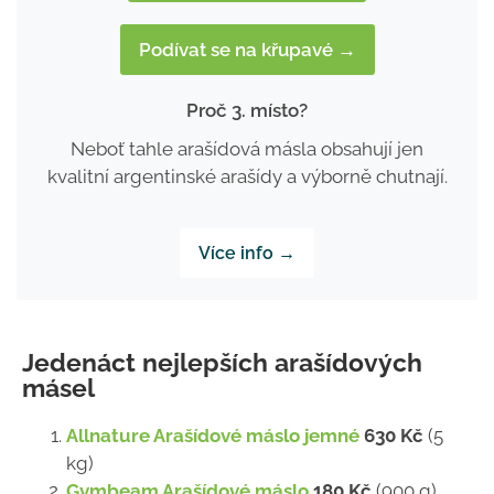
Podívat se na křupavé →
Proč 3. místo?
Neboť tahle arašídová másla obsahují jen
kvalitní argentinské arašídy a výborně chutnají.
Více info →
Jedenáct nejlepších arašídových
másel
Allnature Arašídové máslo jemné
630 Kč
(5
kg)
Gymbeam Arašídové máslo
180 Kč
(900 g)