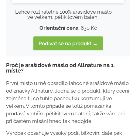
Lehce roztíratelné 100% arašídové máslo
ve velkém, pětikilovém balení.
Orientační cena
: 630 Kč
Podívat se na produkt →
Proč je arašídové máslo od Allnature na 1.
místě?
První místo u mě obsadilo lahodné arašídové máslo
od značky Allnature. Jedná se o produkt, který ocení
zejména ti, co tuhle pochoutku konzumují ve
velkém. V tomto případě se totiž pomazánka
prodává v obřím pětikilovém balení, takže vám ani
při častém mlsání hned tak nedojde.
Výrobek obsahuje vysoký podíl bílkovin, dále pak