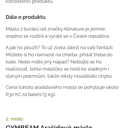
konzistenci produktu.
Dále o produktu
Máslo z buráků od značky Allnature je jemné,
snadno se roztírá a vyrábí se v České republice.
A jak ho použít? To už zcela záleží na vaší fantazii.
Můžete si ho namazat na chleba, přidat třeba do
kaše. Nebo máte jiný nápad? Nebojte se ho
realizovat, tohle máslíčko se hodí ke sladkým i
slaným pokrmům, takže nikdy neuděláte chybu.
Cena tohoto arašídového másla se pohybuje okolo
630 Kč za balení (5 kg).
2. místo
GYMBEAM Arašídové máslo