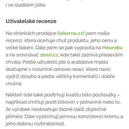
i ve sladkém jídle.
Uživatelské recenze
Na stránkách prodejce (
lekarna.cz
) jsem našla
recenzi, která oceňuje chuť produktu, jeho cenu a
velké balení. Dále jsem se pak vypravila na
Heureku
a na srovnávač
zbozi.cz
, kde také zaznívá především
chvála. Podle uživatelů jde o arašídové máslo
dostupné v rozumné cenové relaci, které navíc
vydrží dlouho a podle většiny komentářů i dobře
chutná.
Někteří lidé také podtrhují kvalitu této pochoutky –
například zmiňují podíl bílkovin v potravině nebo to,
že výrobek neobsahuje žádné další zbytečné
příměsi. Dále vyzdvihují jemnou konzistenci krému a
jeho dobrou roztíratelnost.