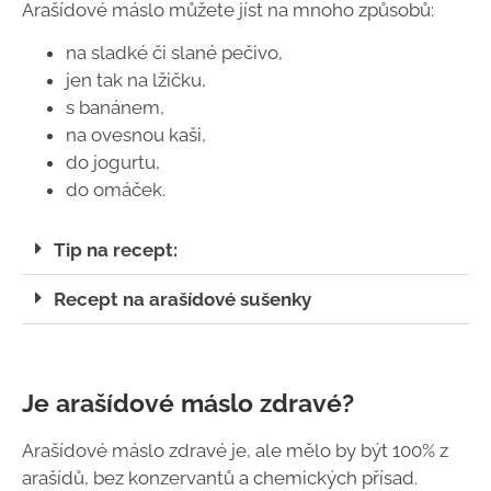
Arašídové máslo můžete jíst na mnoho způsobů:
na sladké či slané pečivo,
jen tak na lžičku,
s banánem,
na ovesnou kaši,
do jogurtu,
do omáček.
Tip na recept:
Recept na arašídové sušenky
Je arašídové máslo zdravé?
Arašídové máslo zdravé je, ale mělo by být 100% z
arašídů, bez konzervantů a chemických přísad.