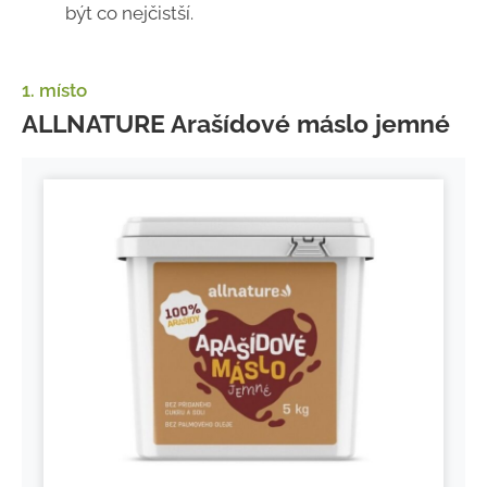
být co nejčistší.
1. místo
ALLNATURE Arašídové máslo jemné