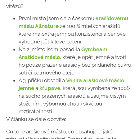
vítězů?
První místo jsem dala českému
arašídovému
máslu Allnature
ze 100 % mletých arašídů,
které má extra jemnou konzistenci a cenově
výhodné pětikilové balení.
Na 2. místo jsem posadila
Gymbeam
Arašídové máslo
, které je opět jemné a tvoří
ho pouze pražené arašídy bez přidaného cukru,
soli či palmového oleje.
A 3. příčku obsadilo
Venira arašídové máslo
jemné
a
křupavé
, která jsou vyrobená ze 100%
na sucho pražených arašídů a zaujme čistým
složením, výbornou chutí i skvělou
roztíratelností.
V článku se dále dozvíte:
Co to je arašídové máslo, co obsahuje a jaké