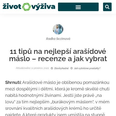
Radka Sezimová
11 tipů na nejlepší arašídové
máslo – recenze a jak vybrat
Aktualizováno: 11 prosince, 2025
Důvěryhodné
Jak vybíráme produkty?
Shrnutí:
Arašídové máslo je oblíbenou pomazánkou
mezi dospělými i dětmi, která je kromě skvělé chuti
nabitá hodnotnými živinami. Jestli jste právě „na
lovu“ za tím nejlepším „burákovým máslem“, v mém
srovnání kvalitních arašídových krémů ho určitě
najdete. A které produkty jsem umístila na stupně