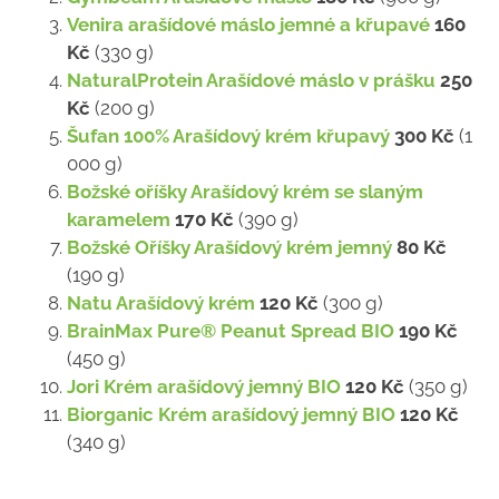
Venira arašídové máslo jemné a křupavé
160
Kč
(330 g)
NaturalProtein Arašídové máslo v prášku
250
Kč
(200 g)
Šufan 100% Arašídový krém křupavý
300 Kč
(1
000 g)
Božské oříšky Arašídový krém se slaným
karamelem
170 Kč
(390 g)
Božské Oříšky Arašídový krém jemný
80 Kč
(190 g)
Natu Arašídový krém
120 Kč
(300 g)
BrainMax Pure® Peanut Spread BIO
190 Kč
(450 g)
Jori Krém arašídový jemný BIO
120 Kč
(350 g)
Biorganic Krém arašídový jemný BIO
120 Kč
(340 g)