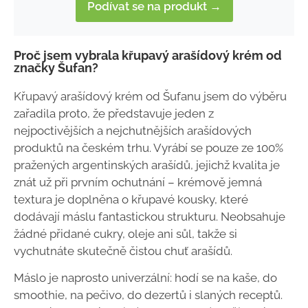
Podívat se na produkt →
Proč jsem vybrala křupavý arašídový krém od
značky Šufan?
Křupavý arašídový krém od Šufanu jsem do výběru
zařadila proto, že představuje jeden z
nejpoctivějších a nejchutnějších arašídových
produktů na českém trhu. Vyrábí se pouze ze 100%
pražených argentinských arašídů, jejichž kvalita je
znát už při prvním ochutnání – krémově jemná
textura je doplněna o křupavé kousky, které
dodávají máslu fantastickou strukturu. Neobsahuje
žádné přidané cukry, oleje ani sůl, takže si
vychutnáte skutečně čistou chuť arašídů.
Máslo je naprosto univerzální: hodí se na kaše, do
smoothie, na pečivo, do dezertů i slaných receptů.