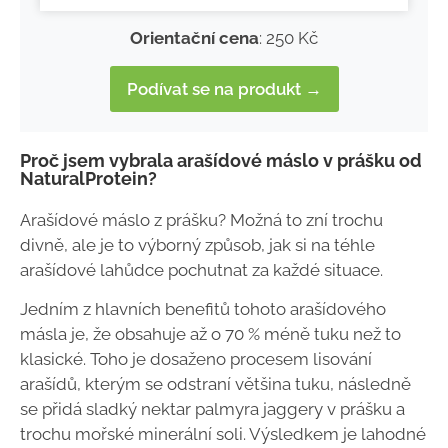
Orientační cena
: 250 Kč
Podívat se na produkt →
Proč jsem vybrala arašídové máslo v prášku od
NaturalProtein?
Arašídové máslo z prášku? Možná to zní trochu
divně, ale je to výborný způsob, jak si na téhle
arašídové lahůdce pochutnat za každé situace.
Jedním z hlavních benefitů tohoto arašídového
másla je, že obsahuje až o 70 % méně tuku než to
klasické. Toho je dosaženo procesem lisování
arašídů, kterým se odstraní většina tuku, následně
se přidá sladký nektar palmyra jaggery v prášku a
trochu mořské minerální soli. Výsledkem je lahodné