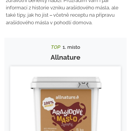
zdravotní benefity nabízí. Prozradím vám i pár
informací z historie vzniku arašídového másla, ale
také tipy, jak ho jíst
včetně receptu na přípravu
–
arašídového másla v pohodlí domova.
TOP
1. místo
Allnature