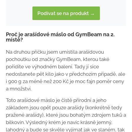
Podívat se na produkt →
Proč je arašídové máslo od GymBeam na 2.
místě?
Na druhou příčku jsem umístila arašídovou
pochoutku od značky GymBeam, kterou také
pořídíte ve výhodném balení. Tady jí sice
nedostanete pět kilo jako v předchozím případě, ale
i 900 g za méně než 200 Kč je moc fajn poměr ceny
a množství.
Toto arašídové máslo je čistě přírodní a jeho
základem jsou opět pouze arašídy (konkrétně tedy
pražené arašídy), které jsou bohatým zdrojem tuků a
bílkovin. Výsledný krém je navíc krásně jemný,
lahodný a bude se skvěle vyjímat jak ve slaném, tak