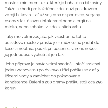
máslo s minimem tuku, které je bohaté na bílkoviny.
Takže se hodí pro každého, kdo touží po zdravém
zdroji bílkovin – ať už se jedná o sportovce, vegany,
osoby s laktózovou intolerancí nebo alergií na
mléko, nebo kohokoliv, kdo si hlídá váhu.
Taky mě velmi zaujalo, jak všestranné tohle
arašídové máslo v prášku je – můžete ho přidat do
kaše, smoothie, použít při pečení či vaření, nebo si
jej jednoduše vychutnat jen tak.
Jeho příprava je navíc velmi snadná – stačí smíchat
jednu vrchovatou polévkovou lžíci prášku se 2 až 3
lžícemi vody a zamíchat do požadované
konzistence. Balení s 200 gramy prášku stojí cca 250
korun.