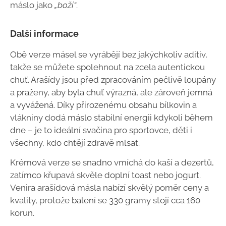
máslo jako
„boží“
.
Další informace
Obě verze másel se vyrábějí bez jakýchkoliv aditiv,
takže se můžete spolehnout na zcela autentickou
chuť. Arašídy jsou před zpracováním pečlivě loupány
a praženy, aby byla chuť výrazná, ale zároveň jemná
a vyvážená. Díky přirozenému obsahu bílkovin a
vlákniny dodá máslo stabilní energii kdykoli během
dne – je to ideální svačina pro sportovce, děti i
všechny, kdo chtějí zdravě mlsat.
Krémová verze se snadno vmíchá do kaší a dezertů,
zatímco křupavá skvěle doplní toast nebo jogurt.
Venira arašídová másla nabízí skvělý poměr ceny a
kvality, protože balení se 330 gramy stojí cca 160
korun.