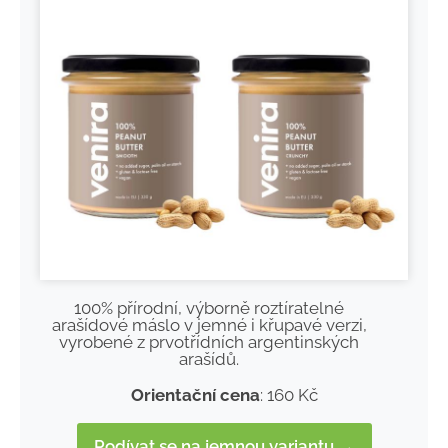
100% přírodní, výborně roztíratelné
arašídové máslo v jemné i křupavé verzi,
vyrobené z prvotřídních argentinských
arašídů.
Orientační cena
: 160 Kč
Podívat se na jemnou variantu →