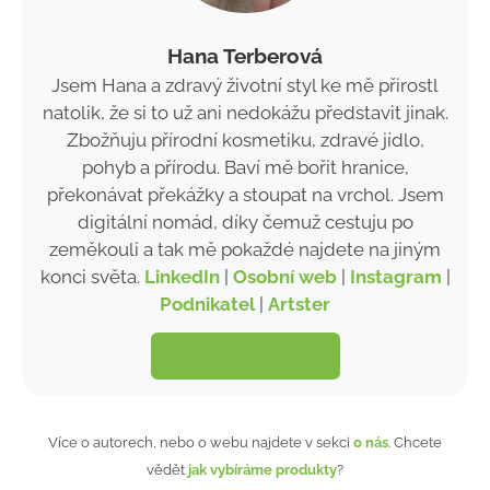
Hana Terberová
Jsem Hana a zdravý životní styl ke mě přirostl
natolik, že si to už ani nedokážu představit jinak.
Zbožňuju přírodní kosmetiku, zdravé jídlo,
pohyb a přírodu. Baví mě bořit hranice,
překonávat překážky a stoupat na vrchol. Jsem
digitální nomád, díky čemuž cestuju po
zeměkouli a tak mě pokaždé najdete na jiným
konci světa.
LinkedIn
|
Osobní web
|
Instagram
|
Podnikatel
|
Artster
Články od autorky
Více o autorech, nebo o webu najdete v sekci
o nás
. Chcete
vědět
jak vybíráme produkty
?