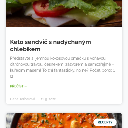
Keto sendvič s nadýchaným
chlebíkem
Představte si jemnou kokosovou omáčku s voňavou
citrónovou trávou, česnekem, zázvorem a samozřejmě –
kuřecím masem! To zní fantasticky, no ne? Počet porcí: 1​​
(2
PŘEČÍST »
Hana Terberová
11. 5. 2022
RECEPTY