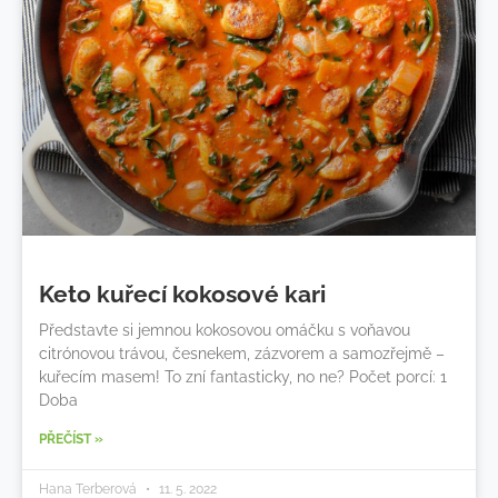
Keto kuřecí kokosové kari
Představte si jemnou kokosovou omáčku s voňavou
citrónovou trávou, česnekem, zázvorem a samozřejmě –
kuřecím masem! To zní fantasticky, no ne? Počet porcí: 1​​
Doba
PŘEČÍST »
Hana Terberová
11. 5. 2022