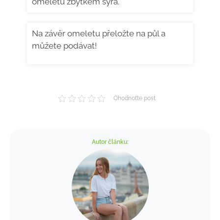
omeletu zbytkem sýra.
Na závěr omeletu přeložte na půl a
můžete podávat!
Ohodnoťte post
Autor článku: