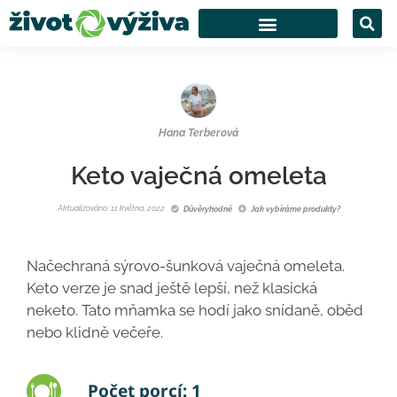
Hana Terberová
Keto vaječná omeleta
Aktualizováno: 11 května, 2022
Důvěryhodné
Jak vybíráme produkty?
Načechraná sýrovo-šunková vaječná omeleta.
Keto verze je snad ještě lepší, než klasická
neketo. Tato mňamka se hodí jako snídaně, oběd
nebo klidně večeře.
Počet porcí: 1