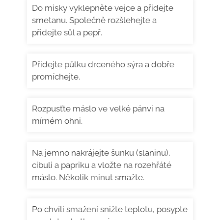
Do misky vyklepněte vejce a přidejte
smetanu. Společně rozšlehejte a
přidejte sůl a pepř.
Přidejte půlku drceného sýra a dobře
promíchejte.
Rozpusťte máslo ve velké pánvi na
mírném ohni.
Na jemno nakrájejte šunku (slaninu),
cibuli a papriku a vložte na rozehřáté
máslo. Několik minut smažte.
Po chvíli smažení snižte teplotu, posypte