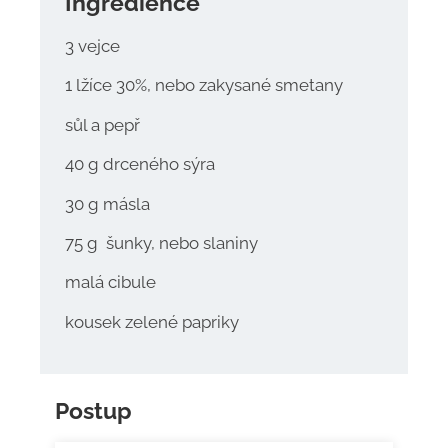
Ingredience
3
vejce
1 lžíce 30%, nebo zakysané
smetany
sůl a pepř
40 g
drceného sýra
30 g
másla
75 g
šunky, nebo slaniny
malá
cibule
kousek
zelené papriky
Postup