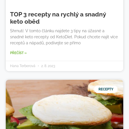
TOP 3 recepty na rychlý a snadný
keto oběd
Shrnutí: V tomto článku najdete 3 tipy na úžasné a
snadné keto recepty od KetoDiet. Pokud chcete najít více
receptů a nápadů, podívejte se přímo
PŘEČÍST »
Hana Terberová
2. 8. 2023
RECEPTY