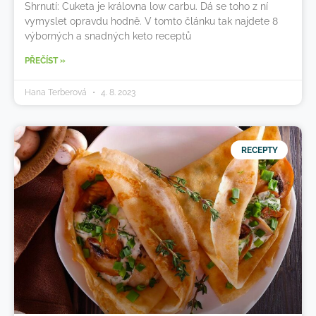
Shrnutí: Cuketa je královna low carbu. Dá se toho z ní
vymyslet opravdu hodně. V tomto článku tak najdete 8
výborných a snadných keto receptů
PŘEČÍST »
Hana Terberová
4. 8. 2023
RECEPTY